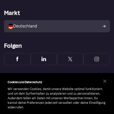
Händlersupport
Entwicklerseite
Mit Klarna einkaufen
Festgeld
Händlerportal
Betriebsstatus
Markt
Klarna App
Datenschutzeinstellungen
Mit Klarna verkaufen
Plattformen und Partner
Shops entdecken
Dein Widerrufsrecht
Deutschland
Käuferschutzrichtlinie
Folgen
Cookies und Datenschutz
Wir verwenden Cookies, damit unsere Website optimal funktioniert,
und um dein Surfverhalten zu analysieren und zu personalisieren.
Außerdem teilen wir Daten mit unseren Werbepartner:innen. Du
kannst deine Präferenzen jederzeit verwalten oder deine Einwilligung
widerrufen.