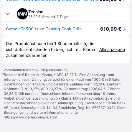
Techinn
25,99 € Versand
,
7 Tage
610,99 €
Corsair Tc500 Luxe Gaming Chair Grün
Das Produkt ist auch bei 
1
Shop
 erhältlich, die 
sich dafür entschieden haben, nicht mit Klarna 
Alle anzeigen
zusammenzuarbeiten.
¹
Vorbehaltlich Kreditwürdigkeitsprüfung.
²
Bezahle in 6 Raten mit Klarna, * APR 13,27 %. Eine Anzahlung kann
erforderlich sein. Zahlungsbeispiel für einen Kauf von 1000 € in 6 Raten:
5 Zahlungen von 172,81€ und die letzte Zahlung von 172,79 €. Laufzeit:
6 Monate. TIN 13,27% APR 13,27 %. Gesamtbetrag: 1036,84 €. Zinsen:
36,84 €. Gilt nur für in Deutschland lebende Personen über 18 Jahre.
Vorbehaltlich der Zustimmung von Klarna. Mindestkaufbetrag 25 € und
Höchstbetrag abhängig von der Bonitätsprüfung. Kreditgeber: Klarna Bank
AB (publ), Sveavägen 46, 111 34 Stockholm, Reg. Nr.: 556737-0431. Siehe
Bedingungen und weitere Informationen unter
https://www.klarna.com/de/agb/
.