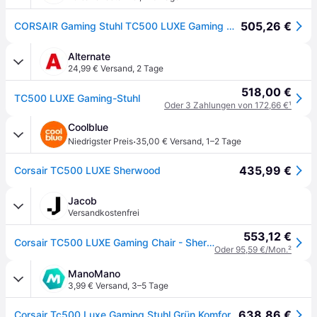
505,26 €
CORSAIR Gaming Stuhl TC500 LUXE Gaming Chair-Sherwood
Alternate
24,99 € Versand
,
2 Tage
518,00 €
TC500 LUXE Gaming-Stuhl
Oder 3 Zahlungen von 172,66 €
¹
Coolblue
·
Niedrigster Preis
35,00 € Versand
,
1–2 Tage
435,99 €
Corsair TC500 LUXE Sherwood
Jacob
Versandkostenfrei
553,12 €
Corsair TC500 LUXE Gaming Chair - Sherwood (CF-9010068-WW)
Oder 95,59 €/Mon.
²
ManoMano
3,99 € Versand
,
3–5 Tage
638,86 €
Corsair Tc500 Luxe Gaming Stuhl Grün Komfortabel