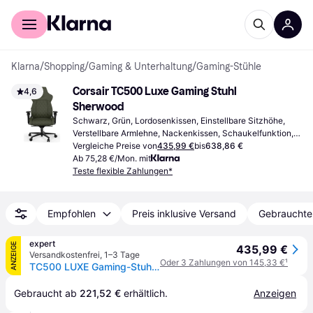
Für Shopper
Für Händler
Klarna
/
Shopping
/
Gaming & Unterhaltung
/
Gaming-Stühle
Corsair TC500 Luxe Gaming Stuhl 
4,6
Sherwood
Schwarz, Grün, Lordosenkissen, Einstellbare Sitzhöhe, 
Verstellbare Armlehne, Nackenkissen, Schaukelfunktion, 
Verstellbare Rückenlehne
Vergleiche Preise von
435,99 €
bis
638,86 €
Ab 75,28 €/Mon. mit
Teste flexible Zahlungen*
Empfohlen
Preis inklusive Versand
Gebrauchte
expert
ANZEIGE
435,99 €
Versandkostenfrei
,
1–3 Tage
Oder 3 Zahlungen von 145,33 €
¹
TC500 LUXE Gaming-Stuhl, Sherwood
Gebraucht ab 
221,52 €
 erhältlich.
Anzeigen