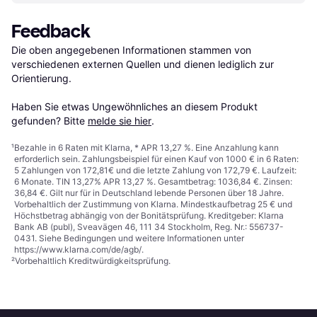
Feedback
Die oben angegebenen Informationen stammen von 
verschiedenen externen Quellen und dienen lediglich zur 
Orientierung.

Haben Sie etwas Ungewöhnliches an diesem Produkt 
gefunden? Bitte 
melde sie hier
.
¹
Bezahle in 6 Raten mit Klarna, * APR 13,27 %. Eine Anzahlung kann
erforderlich sein. Zahlungsbeispiel für einen Kauf von 1000 € in 6 Raten:
5 Zahlungen von 172,81€ und die letzte Zahlung von 172,79 €. Laufzeit:
6 Monate. TIN 13,27% APR 13,27 %. Gesamtbetrag: 1036,84 €. Zinsen:
36,84 €. Gilt nur für in Deutschland lebende Personen über 18 Jahre.
Vorbehaltlich der Zustimmung von Klarna. Mindestkaufbetrag 25 € und
Höchstbetrag abhängig von der Bonitätsprüfung. Kreditgeber: Klarna
Bank AB (publ), Sveavägen 46, 111 34 Stockholm, Reg. Nr.: 556737-
0431. Siehe Bedingungen und weitere Informationen unter
https://www.klarna.com/de/agb/
.
²
Vorbehaltlich Kreditwürdigkeitsprüfung.