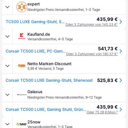
expert
·
Niedrigster Preis
Versandkostenfrei
,
1–3 Tage
435,99 €
TC500 LUXE Gaming-Stuhl, Sherwood
Oder 3 Zahlungen von 145,33 €
¹
Kaufland.de
Versandkostenfrei
,
4–5 Tage
541,73 €
Corsair TC500 LUXE, PC-Gamingstuhl, 120 kg, Gepolsterter Sitz, Gepolsterte Rückenlehne, 180 cm, Schwarz
Oder 3 Zahlungen von 180,57 €
¹
Netto Marken-Discount
5,95 € Versand
,
5 Tage
525,83 €
Corsair TC500 LUXE Gaming-Stuhl, Sherwood
Galaxus
·
Niedrigster Preis
Versandkostenfrei
,
9–12 Tage
435,99 €
Corsair TC500 LUXE, Gaming Stuhl, Grün, Schwarz
Oder 75,28 €/Mon.
²
25now
Versandkostenfrei
,
1–3 Tage