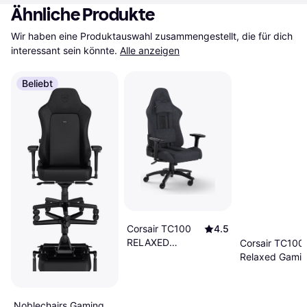
Ähnliche Produkte
Wir haben eine Produktauswahl zusammengestellt, die für dich 
interessant sein könnte.
Alle anzeigen
Beliebt
Corsair TC100
4.5
RELAXED
Corsair TC100
Gaming Chair -
Relaxed Gami
Grey/Black
Chair – Black
Noblechairs Gaming