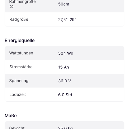
Rahmengröße
50cm
Radgröße
27,5", 29"
Energiequelle
Wattstunden
504 Wh
Stromstärke
15 Ah
Spannung
36.0 V
Ladezeit
6.0 Std
Maße
Gewicht
25.0 kg