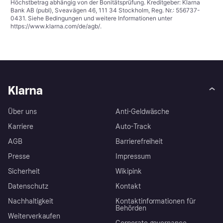
Höchstbetrag abhängig von der Bonitätsprüfung. Kreditgeber: Klarna
Bank AB (publ), Sveavägen 46, 111 34 Stockholm, Reg. Nr.: 556737-
0431. Siehe Bedingungen und weitere Informationen unter
https://www.klarna.com/de/agb/
.
Klarna
Über uns
Anti-Geldwäsche
Karriere
Auto-Track
AGB
Barrierefreiheit
Presse
Impressum
Sicherheit
Wikipink
Datenschutz
Kontakt
Nachhaltigkeit
Kontaktinformationen für
Behörden
Weiterverkaufen