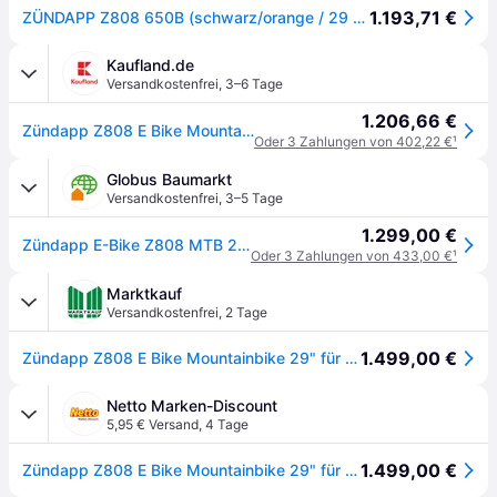
1.193,71 €
ZÜNDAPP Z808 650B (schwarz/orange / 29 Zoll)
Kaufland.de
Versandkostenfrei
,
3–6 Tage
1.206,66 €
Zündapp Z808 E Bike Mountainbike 29 Zoll schwarz orange
Oder 3 Zahlungen von 402,22 €
¹
Globus Baumarkt
Versandkostenfrei
,
3–5 Tage
1.299,00 €
Zündapp E-Bike Z808 MTB 29 Zoll 10-Gang 550 Wh schwarz orange
Oder 3 Zahlungen von 433,00 €
¹
Marktkauf
Versandkostenfrei
,
2 Tage
1.499,00 €
Zündapp Z808 E Bike Mountainbike 29" für Herren ab 160 cm Pedelec 10 Gang Elektrofahrrad 540Wh Scheibenbremsen
Netto Marken-Discount
5,95 € Versand
,
4 Tage
1.499,00 €
Zündapp Z808 E Bike Mountainbike 29" für Herren ab 160 cm Pedelec 10 Gang Elektrofahrrad 540Wh Scheibenbremsen