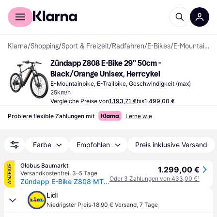
Für Shopper
Für Händler
Klarna
/
Shopping
/
Sport & Freizeit
/
Radfahren
/
E-Bikes
/
E-Mountainbikes
Zündapp Z808 E-Bike 29" 50cm - 
Black/Orange Unisex, Herrcykel
E-Mountainbike, E-Trailbike, Geschwindigkeit (max) 
25km/h
Vergleiche Preise von
1.193,71 €
bis
1.499,00 €
Probiere flexible Zahlungen mit
Lerne wie
Farbe
Empfohlen
Preis inklusive Versand
Globus Baumarkt
ANZEIGE
1.299,00 €
Versandkostenfrei
,
3–5 Tage
Oder 3 Zahlungen von 433,00 €
¹
Zündapp E-Bike Z808 MTB 29 Zoll 10-Gang 550 Wh schwarz orange
Lidl
·
Niedrigster Preis
18,90 € Versand
,
7 Tage