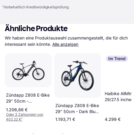
¹
Vorbehaltlich Kreditwürdigkeitsprüfung.
Ähnliche Produkte
Wir haben eine Produktauswahl zusammengestellt, die für dich 
interessant sein könnte.
Alle anzeigen
Im Trend
Haibike AllMtn
Zündapp Z808 E-Bike
29/27.5 inches
29" 50cm -
Zündapp Z808 E-Bike
Gloss Fade Blu
Black/Yellow Unisex
1.206,66 €
29" 50cm - Dark Blue
Unisex
Oder 3 Zahlungen von
Unisex
1.193,71 €
4.299 €
402,22 €
¹