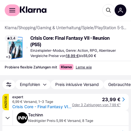
Für Shopper
Für Händler
Klarna
/
Shopping
/
Gaming & Unterhaltung
/
Spiele
/
PlayStation 5-Spiele
Crisis Core: Final Fantasy VII - Reunion 
3,4
(PS5)
Einzelspieler-Modus, Genre: Action, RPG, Abenteuer
Vergleiche Preise von
18,99 €
bis
55,00 €
+
3
Probiere flexible Zahlungen mit
Lerne wie
Empfohlen
Preis inklusive Versand
Gebrauchte
expert
ANZEIGE
23,99 €
6,99 € Versand
,
1–3 Tage
Oder 3 Zahlungen von 7,99 €
¹
Crisis Core - Final Fantasy VII Reunion PS5-Spiel
Techinn
·
Niedrigster Preis
5,99 € Versand
,
8 Tage