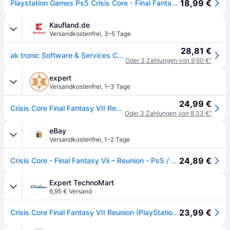
18,99 €
Playstation Games Ps5 Crisis Core - Final Fantasy Vii - Reunion Mehrfarbig PAL
Kaufland.de
Versandkostenfrei
,
3–5 Tage
28,81 €
ak tronic Software & Services Crisis Core Final Fantasy VII Reunion, PlayStation 5, T (Jugendliche)
Oder 3 Zahlungen von 9,60 €
¹
expert
Versandkostenfrei
,
1–3 Tage
24,99 €
Crisis Core Final Fantasy VII Reunion PS5-Spiel
Oder 3 Zahlungen von 8,33 €
¹
eBay
Versandkostenfrei
,
1–2 Tage
24,89 €
Crisis Core - Final Fantasy Vii – Reunion - Ps5 / Playstation 5 - Neu & Ovp
Expert TechnoMart
6,95 € Versand
23,99 €
Crisis Core Final Fantasy VII Reunion (PlayStation 5)