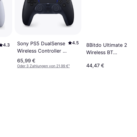
4.5
Sony PS5 DualSense
8Bitdo Ultimate 2
4.3
Wireless Controller –
Wireless BT
Midnight Black
Controller - Black
65,99 €
44,47 €
Oder 3 Zahlungen von 21,99 €
¹