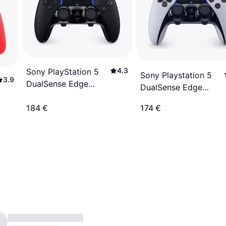
4.3
Sony PlayStation 5
Sony Playstation 5
3.9
DualSense Edge
DualSense Edge
Wireless Controller -
Wireless Controller -
Midnight Black
184 €
174 €
White