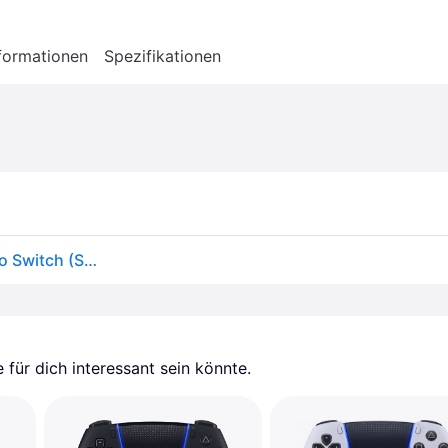
formationen
Spezifikationen
Gioteck Controller WX4 wireless Cubes für Nintendo Switch (Switch), Gaming Controller, Schwarz, Mehrfarbig
für dich interessant sein könnte.