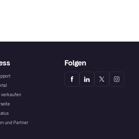
ess
Folgen
pport
rtal
a verkaufen
rseite
tatus
en und Partner