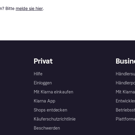
? Bitte 
melde sie hier
.
Privat
Busin
Hilfe
Händlersu
Einloggen
Händlerpo
Mit Klarna einkaufen
Mit Klarn
Klarna App
Entwickle
Shops entdecken
Betriebss
Käuferschutzrichtlinie
Plattform
Beschwerden