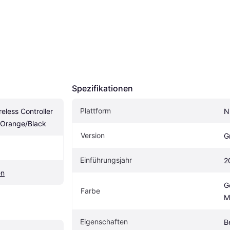
Spezifikationen
Plattform
less Controller 
N
/Orange/Black
Version
G
Einführungsjahr
2
en
G
Farbe
M
Eigen­schaften
B