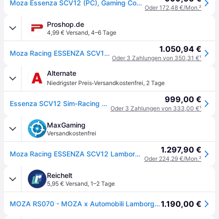
Moza Essenza SCV12 (PC), Gaming Controller, Schwarz
Oder 172,48 €/Mon.
²
Proshop.de
4,99 € Versand
,
4–6 Tage
1.050,94 €
Moza Racing ESSENZA SCV12 Lamborghini - Lenkrad
Oder 3 Zahlungen von 350,31 €
¹
Alternate
·
Niedrigster Preis
Versandkostenfrei
,
2 Tage
999,00 €
Essenza SCV12 Sim-Racing Steering Wheel, Austausch-Lenkrad
Oder 3 Zahlungen von 333,00 €
¹
MaxGaming
Versandkostenfrei
1.297,90 €
Moza Racing ESSENZA SCV12 Lamborghini Lenkrad - Rennlenkrad
Oder 224,29 €/Mon.
²
Reichelt
5,95 € Versand
,
1–2 Tage
1.190,00 €
MOZA RS070 - MOZA x Automobili Lamborghini ESSENZA SCV12 Lenkrad