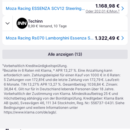
1.168,98 €
Moza Racing ESSENZA SCV12 Steering Wheel - Lenkrad - Mausrad (RS070)
Oder 202,01 €/Mon.
²
Techinn
8,99 € Versand
,
10 Tage
1.322,49 €
Moza Racing Rs070 Lamborghini Essenza Scv12 Steering Wheel Silber
Alle anzeigen (13)
¹
Vorbehaltlich Kreditwürdigkeitsprüfung.
²
Bezahle in 6 Raten mit Klarna, * APR 13,27 %. Eine Anzahlung kann
erforderlich sein. Zahlungsbeispiel für einen Kauf von 1000 € in 6 Raten:
5 Zahlungen von 172,81€ und die letzte Zahlung von 172,79 €. Laufzeit:
6 Monate. TIN 13,27% APR 13,27 %. Gesamtbetrag: 1036,84 €. Zinsen:
36,84 €. Gilt nur für in Deutschland lebende Personen über 18 Jahre.
Vorbehaltlich der Zustimmung von Klarna. Mindestkaufbetrag 25 € und
Höchstbetrag abhängig von der Bonitätsprüfung. Kreditgeber: Klarna Bank
AB (publ), Sveavägen 46, 111 34 Stockholm, Reg. Nr.: 556737-0431. Siehe
Bedingungen und weitere Informationen unter
https://www.klarna.com/de/agb/
.