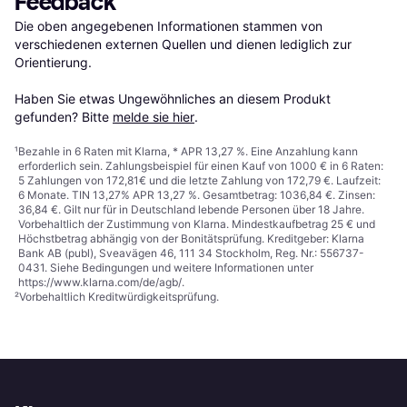
Feedback
Die oben angegebenen Informationen stammen von 
verschiedenen externen Quellen und dienen lediglich zur 
Orientierung.

Haben Sie etwas Ungewöhnliches an diesem Produkt 
gefunden? Bitte 
melde sie hier
.
¹
Bezahle in 6 Raten mit Klarna, * APR 13,27 %. Eine Anzahlung kann
erforderlich sein. Zahlungsbeispiel für einen Kauf von 1000 € in 6 Raten:
5 Zahlungen von 172,81€ und die letzte Zahlung von 172,79 €. Laufzeit:
6 Monate. TIN 13,27% APR 13,27 %. Gesamtbetrag: 1036,84 €. Zinsen:
36,84 €. Gilt nur für in Deutschland lebende Personen über 18 Jahre.
Vorbehaltlich der Zustimmung von Klarna. Mindestkaufbetrag 25 € und
Höchstbetrag abhängig von der Bonitätsprüfung. Kreditgeber: Klarna
Bank AB (publ), Sveavägen 46, 111 34 Stockholm, Reg. Nr.: 556737-
0431. Siehe Bedingungen und weitere Informationen unter
https://www.klarna.com/de/agb/
.
²
Vorbehaltlich Kreditwürdigkeitsprüfung.