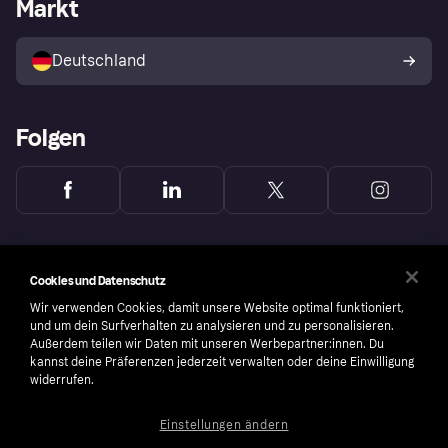
Händlerportal
Betriebsstatus
Markt
Klarna App
Datenschutzeinstellungen
Mit Klarna verkaufen
Plattformen und Partner
Shops entdecken
Dein Widerrufsrecht
Deutschland
Käuferschutzrichtlinie
Folgen
Cookies und Datenschutz
Wir verwenden Cookies, damit unsere Website optimal funktioniert,
und um dein Surfverhalten zu analysieren und zu personalisieren.
Außerdem teilen wir Daten mit unseren Werbepartner:innen. Du
kannst deine Präferenzen jederzeit verwalten oder deine Einwilligung
widerrufen.
Einstellungen ändern
Copyright © 2005-2026 Klarna Bank AB (publ). Headquarters: Stockholm, Sweden. All