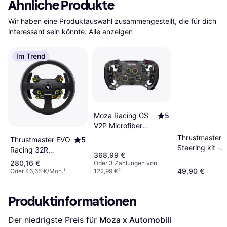
Ähnliche Produkte
Wir haben eine Produktauswahl zusammengestellt, die für dich 
interessant sein könnte.
Alle anzeigen
Im Trend
Moza Racing GS
5
V2P Microfiber
Leather GT
Thrustmaster 
Thrustmaster EVO
5
steering wheel PC
Steering kit -
Racing 32R
368,99 €
(PC/PS4/PS5/
Leather Lenkrad
280,16 €
Oder 3 Zahlungen von
49,90 €
Oder 46,65 €/Mon.
¹
122,99 €
²
Produktinformationen
Der niedrigste Preis für 
Moza x Automobili 