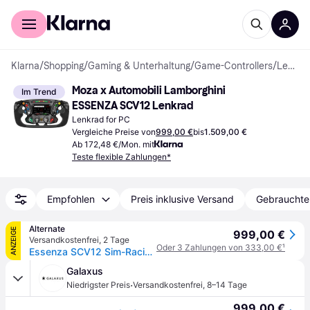
Für Shopper
Für Händler
Klarna
/
Shopping
/
Gaming & Unterhaltung
/
Game-Controllers
/
Lenkräder
Moza x Automobili Lamborghini 
Im Trend
ESSENZA SCV12 Lenkrad
Lenkrad for PC
Vergleiche Preise von
999,00 €
bis
1.509,00 €
Ab 172,48 €/Mon. mit
Teste flexible Zahlungen*
Empfohlen
Preis inklusive Versand
Gebrauchte
Alternate
ANZEIGE
999,00 €
Versandkostenfrei
,
2 Tage
Oder 3 Zahlungen von 333,00 €
¹
Essenza SCV12 Sim-Racing Steering Wheel, Austausch-Lenkrad
Galaxus
·
Niedrigster Preis
Versandkostenfrei
,
8–14 Tage
999,00 €