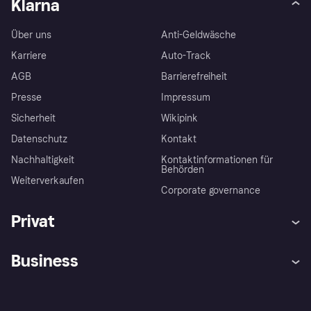
Klarna
Über uns
Anti-Geldwäsche
Karriere
Auto-Track
AGB
Barrierefreiheit
Presse
Impressum
Sicherheit
Wikipink
Datenschutz
Kontakt
Nachhaltigkeit
Kontaktinformationen für
Behörden
Weiterverkaufen
Corporate governance
Privat
Hilfe
Beschwerden
Business
Einloggen
Sicher shoppen mit Klarna
Händlersupport
Entwicklerseite
Mit Klarna einkaufen
Festgeld