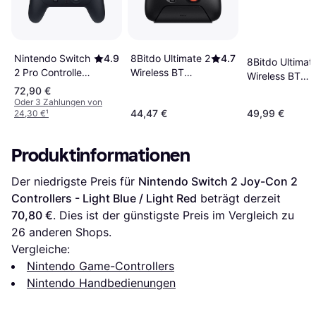
Nintendo Switch
4.9
8Bitdo Ultimate 2
4.7
8Bitdo Ultimat
2 Pro Controller -
Wireless BT
Wireless BT
Black
Controller - Black
Controller -
72,90 €
Oder 3 Zahlungen von
White
44,47 €
49,99 €
24,30 €
¹
Produktinformationen
Der niedrigste Preis für 
Nintendo Switch 2 Joy-Con 2 
Controllers - Light Blue / Light Red
 beträgt derzeit 
70,80 €
. Dies ist der günstigste Preis im Vergleich zu 
26
 anderen Shops.
Vergleiche:
Nintendo Game-Controllers
Nintendo Handbedienungen