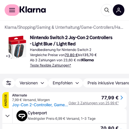
Für Shopper
Für Händler
Klarna
/
Shopping
/
Gaming & Unterhaltung
/
Game-Controllers
/
Handbedienungen
Nintendo Switch 2 Joy-Con 2 Controllers 
- Light Blue / Light Red
Handbedienung for Nintendo Switch 2
Vergleiche Preise von
70,80 €
bis
135,70 €
+
3
Ab 3 Zahlungen von 23,60 € mit
Teste flexible Zahlungen*
Versionen
Empfohlen
Preis inklusive Versan
Alternate
ANZEIGE
77,99 €
7,99 € Versand
,
Morgen
Oder 3 Zahlungen von 25,99 €
¹
Joy-Con 2-Controller, Gamepad
Cyberport
·
Niedrigster Preis
6,99 € Versand
,
1–3 Tage
70,80 €