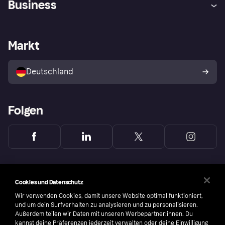
Business
Einloggen
Sicher shoppen mit Klarna
Händlersupport
Entwicklerseite
Mit Klarna einkaufen
Festgeld
Händlerportal
Betriebsstatus
Markt
Klarna App
Datenschutzeinstellungen
Mit Klarna verkaufen
Plattformen und Partner
Shops entdecken
Dein Widerrufsrecht
Deutschland
Käuferschutzrichtlinie
Folgen
Cookies und Datenschutz
Wir verwenden Cookies, damit unsere Website optimal funktioniert,
und um dein Surfverhalten zu analysieren und zu personalisieren.
Außerdem teilen wir Daten mit unseren Werbepartner:innen. Du
kannst deine Präferenzen jederzeit verwalten oder deine Einwilligung