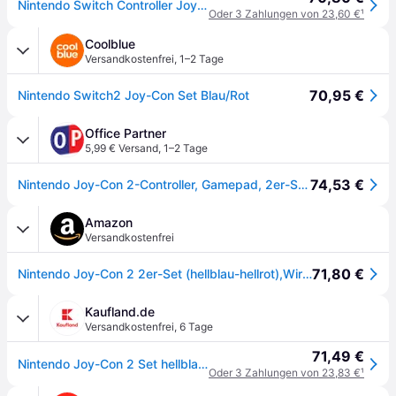
Nintendo Switch Controller Joy-Con 2 2er-Set (hellblau/hellrot)
Oder 3 Zahlungen von 23,60 €
¹
Coolblue
Versandkostenfrei
,
1–2 Tage
70,95 €
Nintendo Switch2 Joy-Con Set Blau/Rot
Office Partner
5,99 € Versand
,
1–2 Tage
74,53 €
Nintendo Joy-Con 2-Controller, Gamepad, 2er-Set, hellblau/hellrot
Amazon
Versandkostenfrei
71,80 €
Nintendo Joy-Con 2 2er-Set (hellblau-hellrot),Wireless (Bluetooth)
Kaufland.de
Versandkostenfrei
,
6 Tage
71,49 €
Nintendo Joy-Con 2 Set hellblau/hellrot Switch 2 - Gamepad - Bluetooth
Oder 3 Zahlungen von 23,83 €
¹