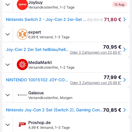
Joybuy
12 Aug.
Versandkostenfrei
,
1–2 Tage
71,80 €
Nintendo Switch 2 - Joy-Con 2 2er-Set (L+R) - Hellblau/Hellrot
89,99 €
expert
6,99 € Versand
,
1–3 Tage
70,95 €
Joy-Con 2 2er Set hellblau/hellrot Nintendo Switch 2 Controller
Oder 3 Zahlungen von 23,65 €
¹
MediaMarkt
Versandkostenfrei
,
1–2 Tage
77,99 €
NINTENDO 10015102 JOY-CON 2 SET Controller Hellblau/Hellrot für Nintendo Switch
Oder 3 Zahlungen von 25,99 €
¹
Galaxus
Versandkostenfrei
,
Morgen
70,85 €
Nintendo Joy-Con 2 Set (Switch 2), Gaming Controller, Blau, Rot
Proshop.de
4,99 € Versand
,
1–3 Tage