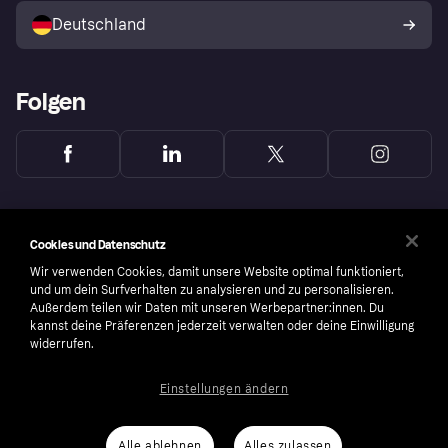
Deutschland
Käuferschutzrichtlinie
Folgen
Cookies und Datenschutz
Wir verwenden Cookies, damit unsere Website optimal funktioniert,
und um dein Surfverhalten zu analysieren und zu personalisieren.
Außerdem teilen wir Daten mit unseren Werbepartner:innen. Du
kannst deine Präferenzen jederzeit verwalten oder deine Einwilligung
widerrufen.
Einstellungen ändern
Copyright © 2005-2026 Klarna Bank AB (publ). Headquarters: Stockholm, Sweden. All
rights reserved. Klarna Bank AB (publ). Sveavägen 46, 111 34 Stockholm. Organization
number: 556737-0431
Alle ablehnen
Alles zulassen