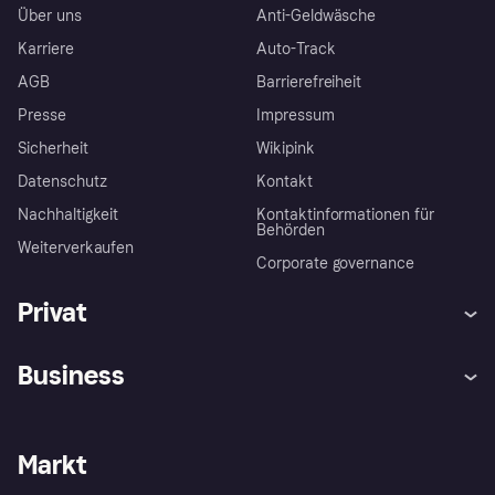
Über uns
Anti-Geldwäsche
Karriere
Auto-Track
AGB
Barrierefreiheit
Presse
Impressum
Sicherheit
Wikipink
Datenschutz
Kontakt
Nachhaltigkeit
Kontaktinformationen für
Behörden
Weiterverkaufen
Corporate governance
Privat
Hilfe
Beschwerden
Business
Einloggen
Sicher shoppen mit Klarna
Händlersupport
Entwicklerseite
Mit Klarna einkaufen
Festgeld
Händlerportal
Betriebsstatus
Markt
Klarna App
Datenschutzeinstellungen
Mit Klarna verkaufen
Plattformen und Partner
Shops entdecken
Dein Widerrufsrecht