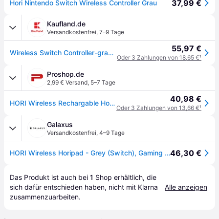
37,99 €
Hori Nintendo Switch Wireless Controller Grau
Kaufland.de
Versandkostenfrei
,
7–9 Tage
55,97 €
Wireless Switch Controller-grau (inkl.USB-C Kabel)
Oder 3 Zahlungen von 18,65 €
¹
Proshop.de
2,99 € Versand
,
5–7 Tage
40,98 €
HORI Wireless Rechargable Horipad - Grey - Wireless Controller - Nintendo Switch
Oder 3 Zahlungen von 13,66 €
¹
Galaxus
Versandkostenfrei
,
4–9 Tage
46,30 €
HORI Wireless Horipad - Grey (Switch), Gaming Controller, Grau
Das Produkt ist auch bei 
1
Shop
 erhältlich, die 
sich dafür entschieden haben, nicht mit Klarna 
Alle anzeigen
zusammenzuarbeiten.