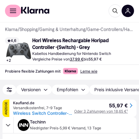
Für Shopper
Für Händler
Klarna
/
Shopping
/
Gaming & Unterhaltung
/
Game-Controllers
/
Handbedienungen
Hori Wireless Rechargable Horipad 
4,6
Controller -(Switch) - Grey
Kabellos Handbedienung for Nintendo Switch
Vergleiche Preise von
37,99 €
bis
55,97 €
+
2
Probiere flexible Zahlungen mit
Lerne wie
Versionen
Empfohlen
Preis inklusive Versan
Kaufland.de
ANZEIGE
55,97 €
Versandkostenfrei
,
7–9 Tage
Oder 3 Zahlungen von 18,65 €
¹
Wireless Switch Controller-grau (inkl.USB-C Kabel)
Techinn
·
Niedrigster Preis
5,99 € Versand
,
13 Tage