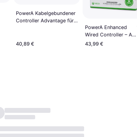
PowerA Kabelgebundener
Controller Advantage für
PowerA Enhanced
Xbox Series X S Sonic
Wired Controller – Arc
Style
Lightning
40,89 €
43,99 €