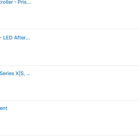
Pdp Xbox Series X|s Afterglow Prismatic Wired Controller - Prismatic
Spielcontroller - Xbox Series X|S, Xbox One und PC - LED Afterglow - Kabelgebunden - PDP - Transparent
Wired Controller - Afterglow (transparent, für Xbox Series X|S, Xbox One, PC)
ent