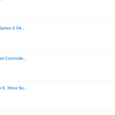
PDP Controller kabelgebunden Afterglow für XBOX Series X 049-005-EU
PDP Xbox Series X Afterglow Wired Controller - Wired Controller - Microsoft Xbox One
PDP Afterglow Prismatic (PC, Xbox One S, Xbox One X, Xbox Series S, Xbox Series X), Gaming Controller, Blau, Schwarz, Transparent