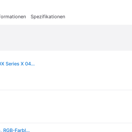
formationen
Spezifikationen
PDP Controller kabelgebunden Afterglow für XBOX Series X 049-005-EU
PDP Afterglow LED-Gamecontroller, kabelgebunden, RGB-Farblichter, USB-Anschluss, Audiosteuerung, Gamepad mit dualer Vibration, Xbox Series X|S, Xbox One, PC