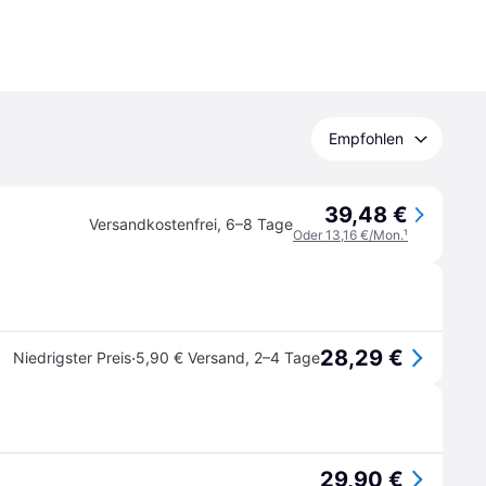
Empfohlen
39,48 €
Versandkostenfrei
,
6–8 Tage
Oder 13,16 €/Mon.
¹
28,29 €
·
Niedrigster Preis
5,90 € Versand
,
2–4 Tage
29,90 €