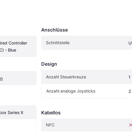
Anschlüsse
Schnittstelle
ed Controller 
U
C) - Blue
Design
Anzahl Steuerkreuze
1
en
Anzahl analoge Joysticks
2
Kabellos
box Series X
NFC