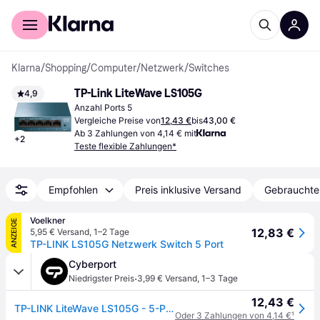
Für Shopper
Für Händler
Klarna
/
Shopping
/
Computer
/
Netzwerk
/
Switches
TP-Link LiteWave LS105G
4,9
Anzahl Ports 5
Vergleiche Preise von
12,43 €
bis
43,00 €
Ab 3 Zahlungen von 4,14 € mit
+
2
Teste flexible Zahlungen*
Empfohlen
Preis inklusive Versand
Gebrauchte
Voelkner
ANZEIGE
12,83 €
5,95 € Versand
,
1–2 Tage
TP-LINK LS105G Netzwerk Switch 5 Port
Cyberport
·
Niedrigster Preis
3,99 € Versand
,
1–3 Tage
12,43 €
TP-LINK LiteWave LS105G - 5-Port Gigabit Desktop Switch
Oder 3 Zahlungen von 4,14 €
¹