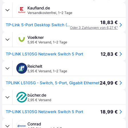
Kaufland.de
Versandkostenfrei
,
1–2 Tage
18,83 €
TP-Link 5-Port Desktop Switch (10/100/1000Mbit/s), Unmanaged, Gigabit Ethernet (10/100/1000), Wandmontage
Oder 3 Zahlungen von 6,27 €
¹
Voelkner
5,95 € Versand
,
1–2 Tage
12,83 €
TP-LINK LS105G Netzwerk Switch 5 Port
Reichelt
5,95 € Versand
,
1–2 Tage
24,99 €
TPLINK LS105G - Switch, 5-Port, Gigabit Ethernet
bücher.de
2,95 € Versand
18,99 €
TP-LINK LS105G Netzwerk Switch 5 Port
Conrad