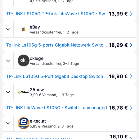
4,95 € Versand
,
1–3 Tage
13,99 €
TP-LINK LS105G TP-Link LiteWave LS105G - Switch - unmanaged Netzwerk Switch 5 Port
eBay
Versandkostenfrei
,
1–2 Tage
18,99 €
Tp-link Ls105g 5-ports Gigabit Netzwerk Switch (5 Rj-45 Lan Ports, Robust
okluge
Versandkostenfrei
,
3–5 Tage
16,90 €
TP-Link LS105G 5-Port Gigabit Desktop Switch Unmanaged LiteWave Metallgehäuse Blau
25now
3,90 € Versand
,
1–3 Tage
16,78 €
TP-LINK LiteWave LS105G - Switch - unmanaged
e-tec.at
5,85 € Versand
,
2–3 Tage
16,10 €