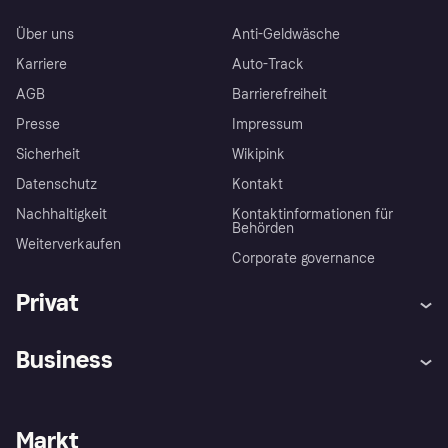
Über uns
Anti-Geldwäsche
Karriere
Auto-Track
AGB
Barrierefreiheit
Presse
Impressum
Sicherheit
Wikipink
Datenschutz
Kontakt
Nachhaltigkeit
Kontaktinformationen für
Behörden
Weiterverkaufen
Corporate governance
Privat
Hilfe
Beschwerden
Business
Einloggen
Sicher shoppen mit Klarna
Händlersupport
Entwicklerseite
Mit Klarna einkaufen
Festgeld
Händlerportal
Betriebsstatus
Markt
Klarna App
Datenschutzeinstellungen