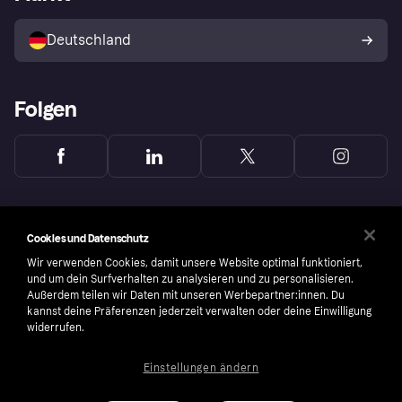
Mit Klarna verkaufen
Plattformen und Partner
Shops entdecken
Dein Widerrufsrecht
Deutschland
Käuferschutzrichtlinie
Folgen
Cookies und Datenschutz
Wir verwenden Cookies, damit unsere Website optimal funktioniert,
und um dein Surfverhalten zu analysieren und zu personalisieren.
Außerdem teilen wir Daten mit unseren Werbepartner:innen. Du
kannst deine Präferenzen jederzeit verwalten oder deine Einwilligung
widerrufen.
Einstellungen ändern
Copyright © 2005-2026 Klarna Bank AB (publ). Headquarters: Stockholm, Sweden. All
rights reserved. Klarna Bank AB (publ). Sveavägen 46, 111 34 Stockholm. Organization