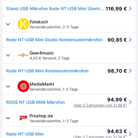
116,99 €
Stand USB-Mikrofon Rode NT-USB Mini Übertragungsart (Details):USB Standfuß
Fotokoch
Versandkostenfrei
,
2–3 Tage
90,85 €
Rode NT-USB Mini Studio-Kondensatormikrofon
Gear4music
4,00 € Versand
,
2 Tage
98,70 €
Rode NT-USB Mini-Kondensatormikrofon
MediaMarkt
Versandkostenfrei
,
1–2 Tage
94,99 €
RODE NT USB MINI Mikrofon
Oder 3 Zahlungen von 31,66 €
¹
Proshop.de
Versandkostenfrei
,
1–3 Tage
94,63 €
Røde NT-USB Mini
Oder 3 Zahlungen von 31,54 €
¹