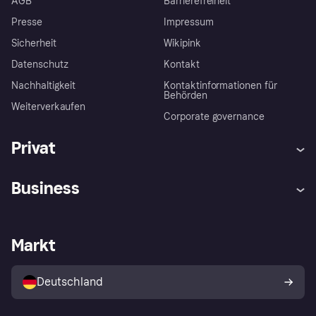
AGB
Barrierefreiheit
Presse
Impressum
Sicherheit
Wikipink
Datenschutz
Kontakt
Nachhaltigkeit
Kontaktinformationen für
Behörden
Weiterverkaufen
Corporate governance
Privat
Hilfe
Beschwerden
Business
Einloggen
Sicher shoppen mit Klarna
Händlersupport
Entwicklerseite
Mit Klarna einkaufen
Festgeld
Händlerportal
Betriebsstatus
Markt
Klarna App
Datenschutzeinstellungen
Mit Klarna verkaufen
Plattformen und Partner
Shops entdecken
Dein Widerrufsrecht
Deutschland
Käuferschutzrichtlinie