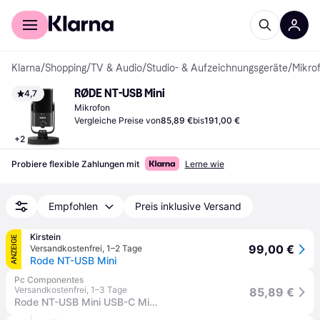
Für Shopper
Für Händler
Klarna
/
Shopping
/
TV & Audio
/
Studio- & Aufzeichnungsgeräte
/
Mikro
RØDE NT-USB Mini
4,7
Mikrofon
Vergleiche Preise von
85,89 €
bis
191,00 €
+
2
Probiere flexible Zahlungen mit
Lerne wie
Empfohlen
Preis inklusive Versand
Kirstein
ANZEIGE
99,00 €
Versandkostenfrei
,
1–2 Tage
Rode NT-USB Mini
Pc Componentes
Versandkostenfrei
,
1–3 Tage
85,89 €
Rode NT-USB Mini USB-C Mikrofon Schwarz