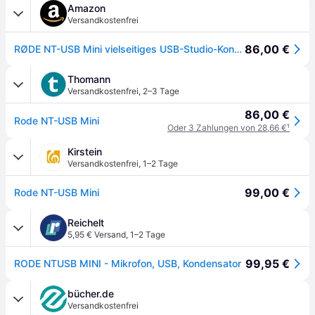
Amazon
Versandkostenfrei
86,00 €
RØDE NT-USB Mini vielseitiges USB-Studio-Kondensatormikrofon für Podcasting, Streaming, Gaming, Musikproduktion, Gesangs- und Instrumentenaufnahmen (schwarz)
Thomann
Versandkostenfrei
,
2–3 Tage
86,00 €
Rode NT-USB Mini
Oder 3 Zahlungen von 28,66 €
¹
Kirstein
Versandkostenfrei
,
1–2 Tage
99,00 €
Rode NT-USB Mini
Reichelt
5,95 € Versand
,
1–2 Tage
99,95 €
RODE NTUSB MINI - Mikrofon, USB, Kondensator
bücher.de
Versandkostenfrei