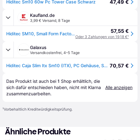
47,49 €
Hiditec Sm10 60w Pc Tower Case Schwarz
Kaufland.de
3,99 € Versand
,
8 Tage
57,55 €
Hiditec SM10, Small Form Factor (SFF), PC, Schwarz, ITX, ABS, Stahl, Heimbüro
Oder 3 Zahlungen von 19,18 €
¹
Galaxus
Versandkostenfrei
,
4–5 Tage
70,57 €
Hiditec Caja Slim Itx Sm10 (ITX), PC Gehäuse, Schwarz
Das Produkt ist auch bei 
1
Shop
 erhältlich, die 
sich dafür entschieden haben, nicht mit Klarna 
Alle anzeigen
zusammenzuarbeiten.
¹
Vorbehaltlich Kreditwürdigkeitsprüfung.
Ähnliche Produkte