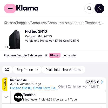
Für Shopper
Für Händler
Klarna
/
Shopping
/
Computer
/
Computerkomponenten
/
Rechnergehäuse
Hiditec SM10
Compact (Mini-ITX)
Vergleiche Preise von
47,49 €
bis
70,57 €
+
4
Probiere flexible Zahlungen mit
Lerne wie
Empfohlen
Preis inklusive Versand
Kaufland.de
ANZEIGE
57,55 €
3,99 € Versand
,
8 Tage
Oder 3 Zahlungen von 19,18 €
¹
Hiditec SM10, Small Form Factor (SFF), PC, Schwarz, ITX, ABS, Stahl, Heimbüro
Techinn
·
Niedrigster Preis
6,99 € Versand
,
7 Tage