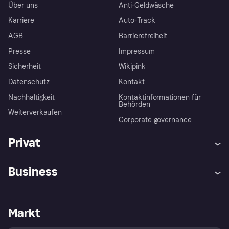
Über uns
Anti-Geldwäsche
Karriere
Auto-Track
AGB
Barrierefreiheit
Presse
Impressum
Sicherheit
Wikipink
Datenschutz
Kontakt
Nachhaltigkeit
Kontaktinformationen für
Behörden
Weiterverkaufen
Corporate governance
Privat
Hilfe
Beschwerden
Business
Einloggen
Sicher shoppen mit Klarna
Händlersupport
Entwicklerseite
Mit Klarna einkaufen
Festgeld
Händlerportal
Betriebsstatus
Markt
Klarna App
Datenschutzeinstellungen
Mit Klarna verkaufen
Plattformen und Partner
Shops entdecken
Dein Widerrufsrecht