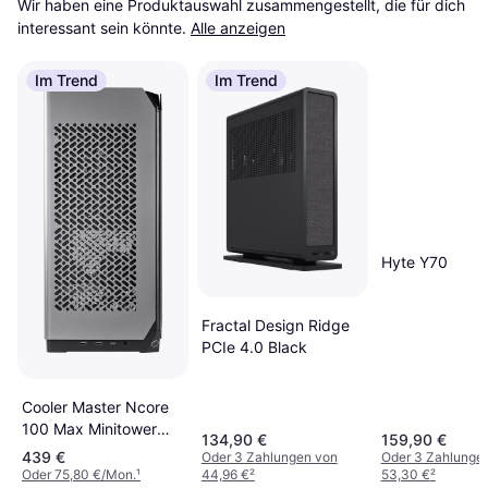
Wir haben eine Produktauswahl zusammengestellt, die für dich 
interessant sein könnte.
Alle anzeigen
Im Trend
Im Trend
Hyte Y70
Fractal Design Ridge
PCIe 4.0 Black
Cooler Master Ncore
100 Max Minitower
134,90 €
159,90 €
Gehäuse
439 €
Oder 3 Zahlungen von
Oder 3 Zahlunge
Oder 75,80 €/Mon.
¹
44,96 €
²
53,30 €
²