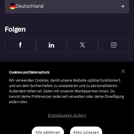
Deutschland
Käuferschutzrichtlinie
Folgen
Cookies und Datenschutz
Wir verwenden Cookies, damit unsere Website optimal funktioniert,
und um dein Surfverhalten zu analysieren und zu personalisieren.
Außerdem teilen wir Daten mit unseren Werbepartner:innen. Du
kannst deine Präferenzen jederzeit verwalten oder deine Einwilligung
widerrufen.
Einstellungen ändern
Copyright © 2005-2026 Klarna Bank AB (publ). Headquarters: Stockholm, Sweden. All
rights reserved. Klarna Bank AB (publ). Sveavägen 46, 111 34 Stockholm. Organization
number: 556737-0431
Alle ablehnen
Alles zulassen