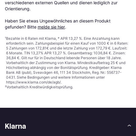
verschiedenen externen Quellen und dienen lediglich zur 
Orientierung.

Haben Sie etwas Ungewöhnliches an diesem Produkt 
gefunden? Bitte 
melde sie hier
.
¹
Bezahle in 6 Raten mit Klarna, * APR 13,27 %. Eine Anzahlung kann
erforderlich sein. Zahlungsbeispiel für einen Kauf von 1000 € in 6 Raten:
5 Zahlungen von 172,81€ und die letzte Zahlung von 172,79 €. Laufzeit:
6 Monate. TIN 13,27% APR 13,27 %. Gesamtbetrag: 1036,84 €. Zinsen:
36,84 €. Gilt nur für in Deutschland lebende Personen über 18 Jahre.
Vorbehaltlich der Zustimmung von Klarna. Mindestkaufbetrag 25 € und
Höchstbetrag abhängig von der Bonitätsprüfung. Kreditgeber: Klarna
Bank AB (publ), Sveavägen 46, 111 34 Stockholm, Reg. Nr.: 556737-
0431. Siehe Bedingungen und weitere Informationen unter
https://www.klarna.com/de/agb/
.
²
Vorbehaltlich Kreditwürdigkeitsprüfung.
Klarna