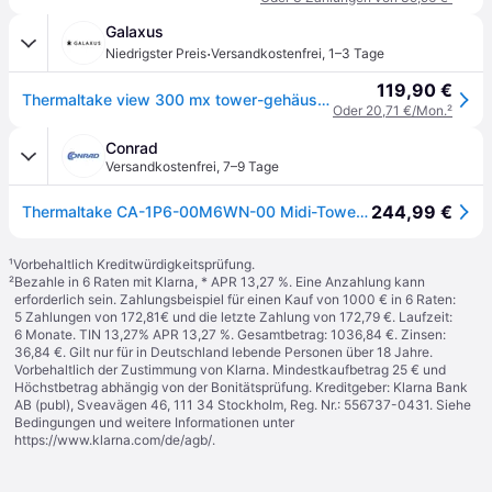
Galaxus
·
Niedrigster Preis
Versandkostenfrei
,
1–3 Tage
119,90 €
Thermaltake view 300 mx tower-gehäuse (ATX, mATX, Mini-ITX), PC Gehäuse, Weiss
Oder 20,71 €/Mon.
²
Conrad
Versandkostenfrei
,
7–9 Tage
244,99 €
Thermaltake CA-1P6-00M6WN-00 Midi-Tower PC-Gehäuse Weiß LCS Kompatibel, Seitenfenster, Für DIY Wasserkühlung geeignet, Für AIO Wasserkühlung geeignet, 2
¹
Vorbehaltlich Kreditwürdigkeitsprüfung.
²
Bezahle in 6 Raten mit Klarna, * APR 13,27 %. Eine Anzahlung kann
erforderlich sein. Zahlungsbeispiel für einen Kauf von 1000 € in 6 Raten:
5 Zahlungen von 172,81€ und die letzte Zahlung von 172,79 €. Laufzeit:
6 Monate. TIN 13,27% APR 13,27 %. Gesamtbetrag: 1036,84 €. Zinsen:
36,84 €. Gilt nur für in Deutschland lebende Personen über 18 Jahre.
Vorbehaltlich der Zustimmung von Klarna. Mindestkaufbetrag 25 € und
Höchstbetrag abhängig von der Bonitätsprüfung. Kreditgeber: Klarna Bank
AB (publ), Sveavägen 46, 111 34 Stockholm, Reg. Nr.: 556737-0431. Siehe
Bedingungen und weitere Informationen unter
https://www.klarna.com/de/agb/
.