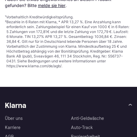
gefunden? Bitte 
melde sie hier
.
¹
Vorbehaltlich Kreditwürdigkeitsprüfung.
²
Bezahle in 6 Raten mit Klarna, * APR 13,27 %. Eine Anzahlung kann
erforderlich sein. Zahlungsbeispiel für einen Kauf von 1000 € in 6 Raten:
5 Zahlungen von 172,81€ und die letzte Zahlung von 172,79 €. Laufzeit:
6 Monate. TIN 13,27% APR 13,27 %. Gesamtbetrag: 1036,84 €. Zinsen:
36,84 €. Gilt nur für in Deutschland lebende Personen über 18 Jahre.
Vorbehaltlich der Zustimmung von Klarna. Mindestkaufbetrag 25 € und
Höchstbetrag abhängig von der Bonitätsprüfung. Kreditgeber: Klarna
Bank AB (publ), Sveavägen 46, 111 34 Stockholm, Reg. Nr.: 556737-
0431. Siehe Bedingungen und weitere Informationen unter
https://www.klarna.com/de/agb/
.
Klarna
Über uns
Anti-Geldwäsche
Karriere
Auto-Track
AGB
Barrierefreiheit