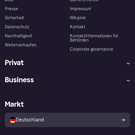
Presse
Impressum
Sicherheit
Wikipink
Datenschutz
Kontakt
Nachhaltigkeit
Kontaktinformationen für
Behörden
Weiterverkaufen
Corporate governance
Privat
Hilfe
Beschwerden
Business
Einloggen
Sicher shoppen mit Klarna
Händlersupport
Entwicklerseite
Mit Klarna einkaufen
Festgeld
Händlerportal
Betriebsstatus
Markt
Klarna App
Datenschutzeinstellungen
Mit Klarna verkaufen
Plattformen und Partner
Shops entdecken
Dein Widerrufsrecht
Deutschland
Käuferschutzrichtlinie