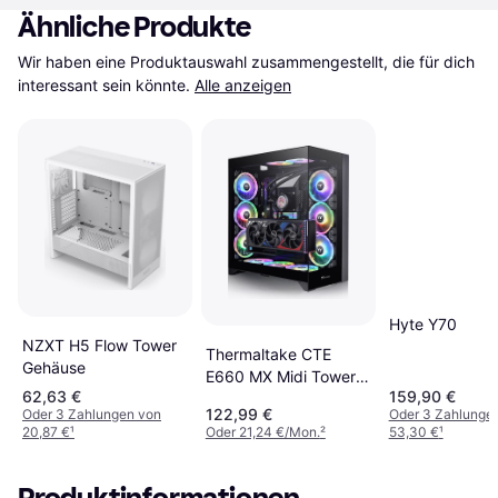
Ähnliche Produkte
Wir haben eine Produktauswahl zusammengestellt, die für dich 
interessant sein könnte.
Alle anzeigen
Hyte Y70
NZXT H5 Flow Tower
Thermaltake CTE
Gehäuse
E660 MX Midi Tower
62,63 €
159,90 €
Gehäuse
122,99 €
Oder 3 Zahlungen von
Oder 3 Zahlunge
20,87 €
¹
Oder 21,24 €/Mon.
²
53,30 €
¹