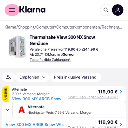
Für Shopper
Für Händler
Klarna
/
Shopping
/
Computer
/
Computerkomponenten
/
Rechnergehäuse
Thermaltake View 300 MX Snow 
Gehäuse
Vergleiche Preise von
119,90 €
bis
244,99 €
Ab 20,71 €/Mon. mit
Teste flexible Zahlungen*
Empfohlen
Preis inklusive Versand
Alternate
ANZEIGE
119,90 €
7,99 € Versand
,
Morgen
Oder 3 Zahlungen von 39,96 €
¹
View 300 MX ARGB Snow White, Tower-Gehäuse
Alternate
·
Niedrigster Preis
7,99 € Versand
,
Morgen
119,90 €
View 300 MX ARGB Snow White, Tower-Gehäuse
Oder 3 Zahlungen von 39,96 €
¹