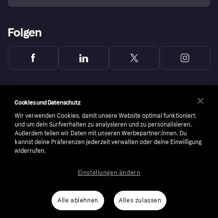
Folgen
Cookies und Datenschutz
Wir verwenden Cookies, damit unsere Website optimal funktioniert,
und um dein Surfverhalten zu analysieren und zu personalisieren.
Außerdem teilen wir Daten mit unseren Werbepartner:innen. Du
kannst deine Präferenzen jederzeit verwalten oder deine Einwilligung
widerrufen.
Einstellungen ändern
Copyright © 2005-2026 Klarna Bank AB (publ). Headquarters: Stockholm, Sweden. All
rights reserved. Klarna Bank AB (publ). Sveavägen 46, 111 34 Stockholm. Organization
number: 556737-0431
Alle ablehnen
Alles zulassen
Nutzungsbedingungen
Cookies
Klarna.com