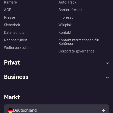
Karriere
Auto-Track
AGB
Barrierefreiheit
Presse
Impressum
Sicherheit
Wikipink
Datenschutz
Kontakt
Nachhaltigkeit
Kontaktinformationen für
Behörden
Weiterverkaufen
Corporate governance
Privat
Hilfe
Beschwerden
Business
Einloggen
Sicher shoppen mit Klarna
Händlersupport
Entwicklerseite
Mit Klarna einkaufen
Festgeld
Händlerportal
Betriebsstatus
Markt
Klarna App
Datenschutzeinstellungen
Mit Klarna verkaufen
Plattformen und Partner
Shops entdecken
Dein Widerrufsrecht
Deutschland
Käuferschutzrichtlinie