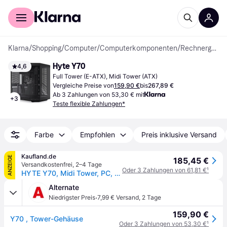
Für Shopper
Für Händler
Klarna
/
Shopping
/
Computer
/
Computerkomponenten
/
Rechnergehäuse
Hyte Y70
4,6
Full Tower (E-ATX), Midi Tower (ATX)
Vergleiche Preise von
159,90 €
bis
267,89 €
Ab 3 Zahlungen von 53,30 € mit
+
3
Teste flexible Zahlungen*
Farbe
Empfohlen
Preis inklusive Versand
Kaufland.de
ANZEIGE
185,45 €
Versandkostenfrei
,
2–4 Tage
Oder 3 Zahlungen von 61,81 €
¹
HYTE Y70, Midi Tower, PC, Blau, ATX, EATX, ITX, micro ATX, 18 cm, 42,2 cm
Alternate
·
Niedrigster Preis
7,99 € Versand
,
2 Tage
159,90 €
Y70 , Tower-Gehäuse
Oder 3 Zahlungen von 53,30 €
¹