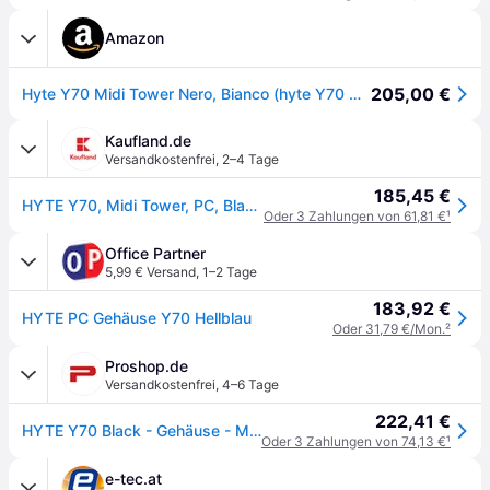
Amazon
205,00 €
Hyte Y70 Midi Tower Nero, Bianco (hyte Y70 Dual Chamber MiD-Tower Atx Case - White/black)
Kaufland.de
Versandkostenfrei
,
2–4 Tage
185,45 €
HYTE Y70, Midi Tower, PC, Blau, ATX, EATX, ITX, micro ATX, 18 cm, 42,2 cm
Oder 3 Zahlungen von 61,81 €
¹
Office Partner
5,99 € Versand
,
1–2 Tage
183,92 €
HYTE PC Gehäuse Y70 Hellblau
Oder 31,79 €/Mon.
²
Proshop.de
Versandkostenfrei
,
4–6 Tage
222,41 €
HYTE Y70 Black - Gehäuse - Miditower - Schwarz
Oder 3 Zahlungen von 74,13 €
¹
e-tec.at