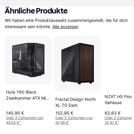
Ähnliche Produkte
Wir haben eine Produktauswahl zusammengestellt, die für dich 
interessant sein könnte.
Alle anzeigen
Hyte Y60 Black
NZXT H5 Flow
Zweikammer ATX Midi
Fractal Design North
Gehäuse
Tower Case
XL TG Dark
145,90 €
152,90 €
62,63 €
Oder 3 Zahlungen von
Oder 3 Zahlungen von
Oder 3 Zahlunge
48,63 €
¹
50,96 €
¹
20,87 €
¹