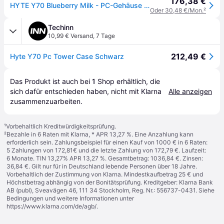
176,38 €
HYTE Y70 Blueberry Milk - PC-Gehäuse (CS-HYTE-Y70-BM)
Oder 30,48 €/Mon.
²
Techinn
10,99 € Versand
,
7 Tage
212,49 €
Hyte Y70 Pc Tower Case Schwarz
Das Produkt ist auch bei 
1
Shop
 erhältlich, die 
sich dafür entschieden haben, nicht mit Klarna 
Alle anzeigen
zusammenzuarbeiten.
¹
Vorbehaltlich Kreditwürdigkeitsprüfung.
²
Bezahle in 6 Raten mit Klarna, * APR 13,27 %. Eine Anzahlung kann
erforderlich sein. Zahlungsbeispiel für einen Kauf von 1000 € in 6 Raten:
5 Zahlungen von 172,81€ und die letzte Zahlung von 172,79 €. Laufzeit:
6 Monate. TIN 13,27% APR 13,27 %. Gesamtbetrag: 1036,84 €. Zinsen:
36,84 €. Gilt nur für in Deutschland lebende Personen über 18 Jahre.
Vorbehaltlich der Zustimmung von Klarna. Mindestkaufbetrag 25 € und
Höchstbetrag abhängig von der Bonitätsprüfung. Kreditgeber: Klarna Bank
AB (publ), Sveavägen 46, 111 34 Stockholm, Reg. Nr.: 556737-0431. Siehe
Bedingungen und weitere Informationen unter
https://www.klarna.com/de/agb/
.