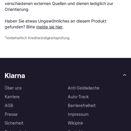
verschiedenen externen Quellen und dienen lediglich zur 
Orientierung.

Haben Sie etwas Ungewöhnliches an diesem Produkt 
gefunden? Bitte 
melde sie hier
.
¹
Vorbehaltlich Kreditwürdigkeitsprüfung.
Klarna
Über uns
Anti-Geldwäsche
Karriere
Auto-Track
AGB
Barrierefreiheit
Presse
Impressum
Sicherheit
Wikipink