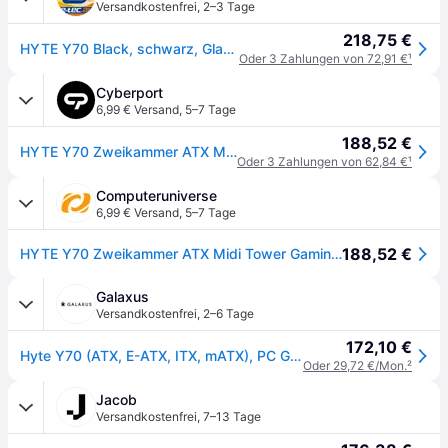
Versandkostenfrei
,
2–3 Tage
218,75 €
HYTE Y70 Black, schwarz, Glasfenster
Oder 3 Zahlungen von 72,91 €
¹
Cyberport
6,99 € Versand
,
5–7 Tage
188,52 €
HYTE Y70 Zweikammer ATX Midi Tower Gaming Gehäuse Hellblau mit Glasfenster
Oder 3 Zahlungen von 62,84 €
¹
Computeruniverse
6,99 € Versand
,
5–7 Tage
188,52 €
HYTE Y70 Zweikammer ATX Midi Tower Gaming Gehäuse Hellblau mit Glasfenster
Galaxus
Versandkostenfrei
,
2–6 Tage
172,10 €
Hyte Y70 (ATX, E-ATX, ITX, mATX), PC Gehäuse, Blau
Oder 29,72 €/Mon.
²
Jacob
Versandkostenfrei
,
7–13 Tage