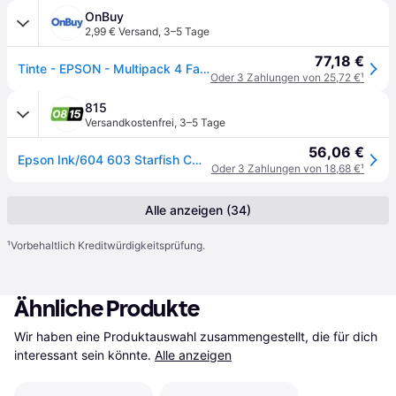
OnBuy
2,99 € Versand
,
3–5 Tage
77,18 €
Tinte - EPSON - Multipack 4 Farben - 10,6ml pro Patrone - Kompatibel mit Expression Home XP-4200
Oder 3 Zahlungen von 25,72 €
¹
815
Versandkostenfrei
,
3–5 Tage
56,06 €
Epson Ink/604 603 Starfish CMYK SEC
Oder 3 Zahlungen von 18,68 €
¹
Alle anzeigen (34)
¹
Vorbehaltlich Kreditwürdigkeitsprüfung.
Ähnliche Produkte
Wir haben eine Produktauswahl zusammengestellt, die für dich 
interessant sein könnte.
Alle anzeigen