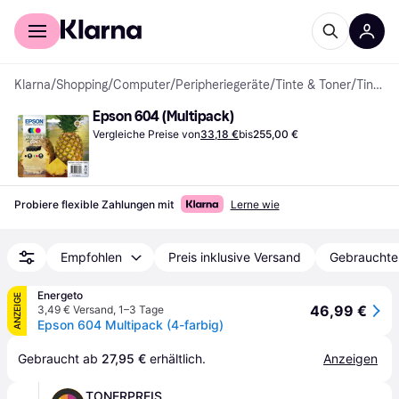
Für Shopper
Für Händler
Klarna
/
Shopping
/
Computer
/
Peripheriegeräte
/
Tinte & Toner
/
Tintenpatronen
Epson 604 (Multipack)
Vergleiche Preise von
33,18 €
bis
255,00 €
Probiere flexible Zahlungen mit
Lerne wie
Empfohlen
Preis inklusive Versand
Gebrauchte
Energeto
ANZEIGE
46,99 €
3,49 € Versand
,
1–3 Tage
Epson 604 Multipack (4-farbig)
Gebraucht ab 
27,95 €
 erhältlich.
Anzeigen
TONERPREIS