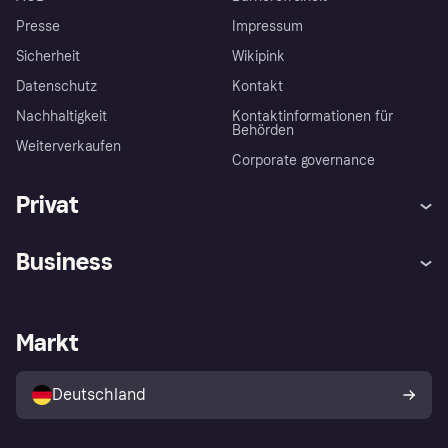
Presse
Impressum
Sicherheit
Wikipink
Datenschutz
Kontakt
Nachhaltigkeit
Kontaktinformationen für
Behörden
Weiterverkaufen
Corporate governance
Privat
Hilfe
Beschwerden
Business
Einloggen
Sicher shoppen mit Klarna
Händlersupport
Entwicklerseite
Mit Klarna einkaufen
Festgeld
Händlerportal
Betriebsstatus
Markt
Klarna App
Datenschutzeinstellungen
Mit Klarna verkaufen
Plattformen und Partner
Shops entdecken
Dein Widerrufsrecht
Deutschland
Käuferschutzrichtlinie