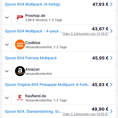
47,93 €
Epson 604 Multipack (4-farbig)
Proshop.de
2,99 € Versand
,
1–3 Tage
43,67 €
Epson 604 Multipack - 4-pack -- black yellow cyan magenta - original - ink cartridge
Oder 3 Zahlungen von 14,55 €
¹
Coolblue
Versandkostenfrei
,
1–2 Tage
45,95 €
Epson 604 Patrone Multipack
Amazon
Versandkostenfrei
45,93 €
Epson Original 604 Pineapple Multipack 4-Farben-Tintenpatronen | Schwarz, Cyan, Magenta, Gelb | 1x 3,4 ml, 3X 2,4 ml | Original Tinte für optimale Ergebnisse
Kaufland.de
Versandkostenfrei
,
1–2 Tage
49,90 €
Epson 604, Standardertrag, Schwarz, Cyan, Magenta, Gelb, 3,4 ml, 2,4 ml, 1 Stück(e), Multipack
Oder 3 Zahlungen von 16,63 €
¹