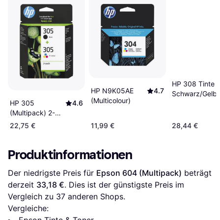
HP 308 Tinte -
HP N9K05AE
4.7
Schwarz/Gelb
(Multicolour)
HP 305
4.6
(Multipack) 2-
Pack
22,75 €
11,99 €
28,44 €
Produktinformationen
Der niedrigste Preis für 
Epson 604 (Multipack)
 beträgt 
derzeit 
33,18 €
. Dies ist der günstigste Preis im 
Vergleich zu 
37
 anderen Shops.
Vergleiche:
Epson Tinte & Toner