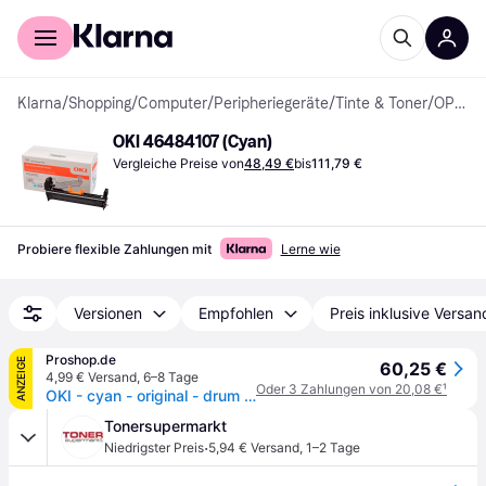
Für Shopper
Für Händler
Klarna
/
Shopping
/
Computer
/
Peripheriegeräte
/
Tinte & Toner
/
OPC-Trommeln
OKI 46484107 (Cyan)
Vergleiche Preise von
48,49 €
bis
111,79 €
Probiere flexible Zahlungen mit
Lerne wie
Versionen
Empfohlen
Preis inklusive Versan
Proshop.de
ANZEIGE
60,25 €
4,99 € Versand
,
6–8 Tage
Oder 3 Zahlungen von 20,08 €
¹
OKI - cyan - original - drum kit
Tonersupermarkt
·
Niedrigster Preis
5,94 € Versand
,
1–2 Tage