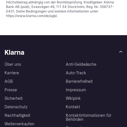
Höchstbetrag abhängig von der Bonitätsprüfung. Kreditgeber: Klarna
Bank AB (publ), Sveavägen 46, 111 34 Stockholm, Reg. Nr.: 556737-
0431. Siehe Bedingungen und weitere Informationen unter
https://www.klarna.com/de/agb/
.
Klarna
Über uns
Anti-Geldwäsche
Karriere
Auto-Track
AGB
Barrierefreiheit
Presse
Impressum
Sicherheit
Wikipink
Datenschutz
Kontakt
Nachhaltigkeit
Kontaktinformationen für
Behörden
Weiterverkaufen