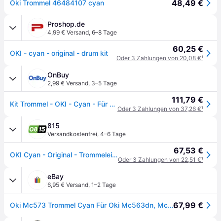
48,49 €
Oki Trommel 46484107 cyan
Proshop.de
4,99 € Versand
,
6–8 Tage
60,25 €
OKI - cyan - original - drum kit
Oder 3 Zahlungen von 20,08 €
¹
OnBuy
2,99 € Versand
,
3–5 Tage
111,79 €
Kit Trommel - OKI - Cyan - Für OKI MC563dn, MC563dnw, MC573dn, C532dn, 542dn - Reichweite bis zu 30000 Seiten
Oder 3 Zahlungen von 37,26 €
¹
815
Versandkostenfrei
,
4–6 Tage
67,53 €
OKI Cyan - Original - Trommeleinheit - für OKI MC563dn, MC563dnw
Oder 3 Zahlungen von 22,51 €
¹
eBay
6,95 € Versand
,
1–2 Tage
67,99 €
Oki Mc573 Trommel Cyan Für Oki Mc563dn, Mc563dnw , Oki C542dn