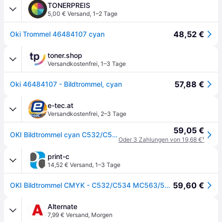
TONERPREIS
5,00 € Versand
,
1–2 Tage
48,52 €
Oki Trommel 46484107 cyan
toner.shop
Versandkostenfrei
,
1–3 Tage
57,88 €
Oki 46484107 - Bildtrommel, cyan
e-tec.at
Versandkostenfrei
,
2–3 Tage
59,05 €
OKI Bildtrommel cyan C532/C542 ca. 30.000 Seiten MC563/573
Oder 3 Zahlungen von 19,68 €
¹
print-c
14,52 € Versand
,
1–3 Tage
59,60 €
OKI Bildtrommel CMYK - C532/C534 MC563/573 für 30.000 Seiten
Alternate
7,99 € Versand
,
Morgen