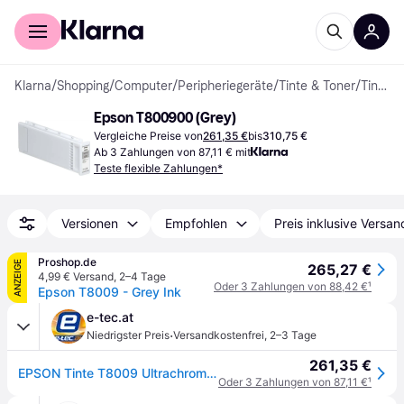
Für Shopper
Für Händler
Klarna
/
Shopping
/
Computer
/
Peripheriegeräte
/
Tinte & Toner
/
Tintenpatronen
Epson T800900 (Grey)
Vergleiche Preise von
261,35 €
bis
310,75 €
Ab 3 Zahlungen von 87,11 € mit
Teste flexible Zahlungen*
Versionen
Empfohlen
Preis inklusive Versan
Proshop.de
ANZEIGE
265,27 €
4,99 € Versand
,
2–4 Tage
Oder 3 Zahlungen von 88,42 €
¹
Epson T8009 - Grey Ink
e-tec.at
·
Niedrigster Preis
Versandkostenfrei
,
2–3 Tage
261,35 €
EPSON Tinte T8009 Ultrachrome Pro grau (C13T800900) SC-P10000/20000
Oder 3 Zahlungen von 87,11 €
¹