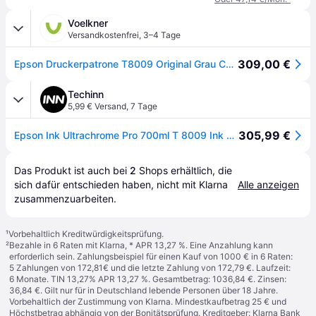
Voelkner
Versandkostenfrei
,
3–4 Tage
309,00 €
Epson Druckerpatrone T8009 Original Grau C13T800900
Techinn
5,99 € Versand
,
7 Tage
305,99 €
Epson Ink Ultrachrome Pro 700ml T 8009 Ink Cartridge Grau
Das Produkt ist auch bei 
2
Shops
 erhältlich, die 
sich dafür entschieden haben, nicht mit Klarna 
Alle anzeigen
zusammenzuarbeiten.
¹
Vorbehaltlich Kreditwürdigkeitsprüfung.
²
Bezahle in 6 Raten mit Klarna, * APR 13,27 %. Eine Anzahlung kann
erforderlich sein. Zahlungsbeispiel für einen Kauf von 1000 € in 6 Raten:
5 Zahlungen von 172,81€ und die letzte Zahlung von 172,79 €. Laufzeit:
6 Monate. TIN 13,27% APR 13,27 %. Gesamtbetrag: 1036,84 €. Zinsen:
36,84 €. Gilt nur für in Deutschland lebende Personen über 18 Jahre.
Vorbehaltlich der Zustimmung von Klarna. Mindestkaufbetrag 25 € und
Höchstbetrag abhängig von der Bonitätsprüfung. Kreditgeber: Klarna Bank