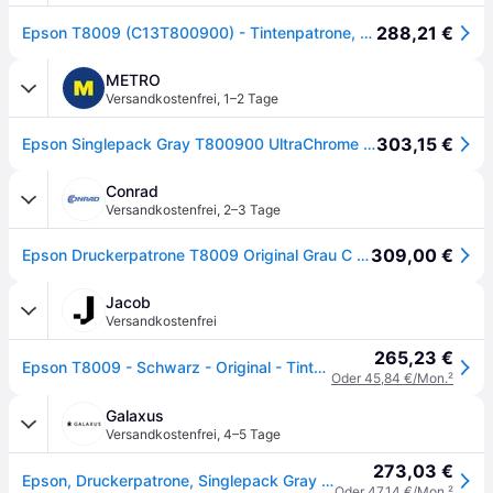
288,21 €
Epson T8009 (C13T800900) - Tintenpatrone, gray (grau)
METRO
Versandkostenfrei
,
1–2 Tage
303,15 €
Epson Singlepack Gray T800900 UltraChrome PRO 700ml
Conrad
Versandkostenfrei
,
2–3 Tage
309,00 €
Epson Druckerpatrone T8009 Original Grau C 13 T 800900
Jacob
Versandkostenfrei
265,23 €
Epson T8009 - Schwarz - Original - Tintenpatrone - für SureColor SC-P20000 (C13T800900)
Oder 45,84 €/Mon.
²
Galaxus
Versandkostenfrei
,
4–5 Tage
273,03 €
Epson, Druckerpatrone, Singlepack Gray T800900 UltraChrome PRO 700ml (LGY)
Oder 47,14 €/Mon.
²