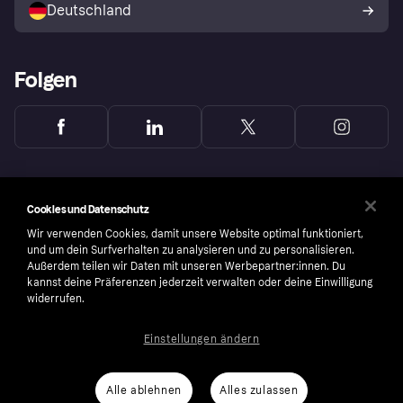
Deutschland
Käuferschutzrichtlinie
Folgen
Cookies und Datenschutz
Wir verwenden Cookies, damit unsere Website optimal funktioniert,
und um dein Surfverhalten zu analysieren und zu personalisieren.
Außerdem teilen wir Daten mit unseren Werbepartner:innen. Du
kannst deine Präferenzen jederzeit verwalten oder deine Einwilligung
widerrufen.
Einstellungen ändern
Copyright © 2005-2026 Klarna Bank AB (publ). Headquarters: Stockholm, Sweden. All
rights reserved. Klarna Bank AB (publ). Sveavägen 46, 111 34 Stockholm. Organization
number: 556737-0431
Alle ablehnen
Alles zulassen