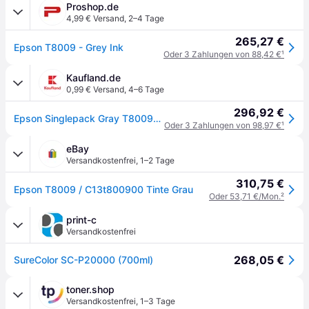
Proshop.de
4,99 € Versand
,
2–4 Tage
265,27 €
Epson T8009 - Grey Ink
Oder 3 Zahlungen von 88,42 €
¹
Kaufland.de
0,99 € Versand
,
4–6 Tage
296,92 €
Epson Singlepack Gray T800900 UltraChrome PRO 700ml, Grau, Tinte auf Pigmentbasis, 700 ml, 1 Stück(e), Einzelpackung
Oder 3 Zahlungen von 98,97 €
¹
eBay
Versandkostenfrei
,
1–2 Tage
310,75 €
Epson T8009 / C13t800900 Tinte Grau
Oder 53,71 €/Mon.
²
print-c
Versandkostenfrei
268,05 €
SureColor SC-P20000 (700ml)
toner.shop
Versandkostenfrei
,
1–3 Tage