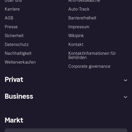
Über uns
Anti-Geldwäsche
Karriere
Auto-Track
AGB
Barrierefreiheit
Presse
Impressum
Sicherheit
Wikipink
Datenschutz
Kontakt
Nachhaltigkeit
Kontaktinformationen für
Behörden
Weiterverkaufen
Corporate governance
Privat
Hilfe
Beschwerden
Business
Einloggen
Sicher shoppen mit Klarna
Händlersupport
Entwicklerseite
Mit Klarna einkaufen
Festgeld
Händlerportal
Betriebsstatus
Markt
Klarna App
Datenschutzeinstellungen
Mit Klarna verkaufen
Plattformen und Partner
Shops entdecken
Dein Widerrufsrecht