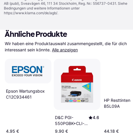
AB (publ), Sveavägen 46, 111 34 Stockholm, Reg. Nr.: 556737-0431. Siehe
Bedingungen und weitere Informationen unter
https://www.klarna.com/de/agb/
.
Ähnliche Produkte
Wir haben eine Produktauswahl zusammengestellt, die für dich 
interessant sein könnte.
Alle anzeigen
Epson Wartungsbox
C12C934461
HP Resttintenb
B5L09A
D&C PGI-
4.6
550PGBK+CLI-
551 C/M/Y/BK/G
4,95 €
9,90 €
44,18 €