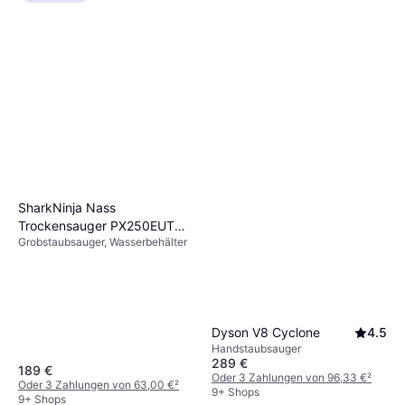
SharkNinja Nass
Trockensauger PX250EUT
Grobstaubsauger, Wasserbehälter
Stainstriker Hairpro PET Blau
Dyson V8 Cyclone
4.5
Handstaubsauger
289 €
189 €
Oder 3 Zahlungen von 96,33 €
²
Oder 3 Zahlungen von 63,00 €
²
9+ Shops
9+ Shops