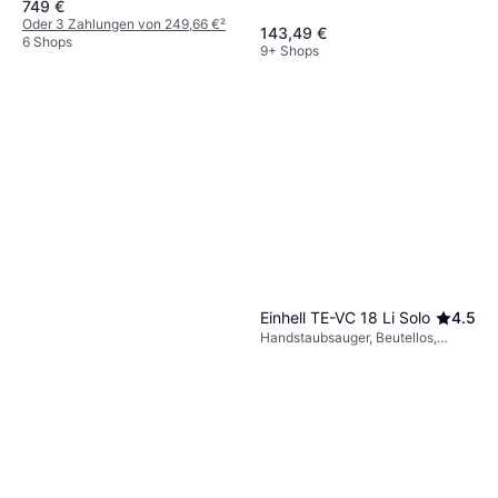
749 €
Oder 3 Zahlungen von 249,66 €
²
143,49 €
6 Shops
9+ Shops
Einhell ‎TE-VC 18 Li Solo
4.5
Handstaubsauger, Beutellos,
504W, 80 dB