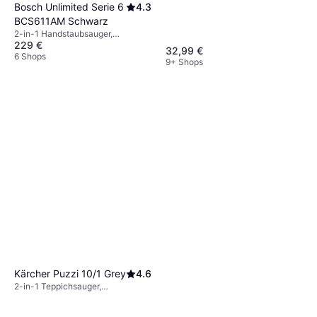
Bosch Unlimited Serie 6
4.3
BCS611AM Schwarz
2-in-1 Handstaubsauger,
229 €
Beutellos, 600W, 85 dB
32,99 €
6 Shops
9+ Shops
Kärcher Puzzi 10/1 Grey
4.6
2-in-1 Teppichsauger,
Wasserbehälter, 1250W