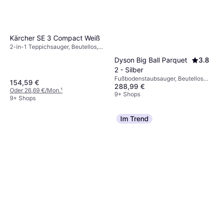
Entscheidung zu treffen.
um langfristige Kosten zu sparen und die
Leistung konstant zu halten.
Kärcher SE 3 Compact Weiß
2-in-1 Teppichsauger, Beutellos,
500W
Dyson Big Ball Parquet
3.8
2 - Silber
Fußbodenstaubsauger, Beutellos,
154,59 €
288,99 €
600W
Oder 26,69 €/Mon.
¹
9+ Shops
9+ Shops
Im Trend