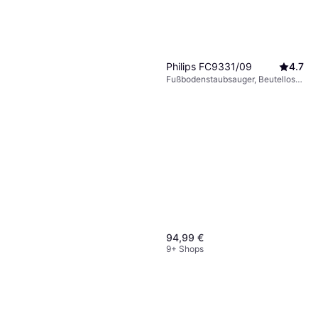
Philips FC9331/09
4.7
Fußbodenstaubsauger, Beutellos,
650W, 76 dB
94,99 €
9+ Shops