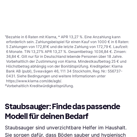
Handstaubsauger, Beutellos
209,90 €
111 €
Oder 3 Zahlungen von 69,96 €
²
Oder 3 Zahlungen von 37,00 €
²
9+ Shops
9+ Shops
1
2
3
...
54
...
105
¹
Bezahle in 6 Raten mit Klarna, * APR 13,27 %. Eine Anzahlung kann
erforderlich sein. Zahlungsbeispiel für einen Kauf von 1000 € in 6 Raten:
5 Zahlungen von 172,81€ und die letzte Zahlung von 172,79 €. Laufzeit:
6 Monate. TIN 13,27% APR 13,27 %. Gesamtbetrag: 1036,84 €. Zinsen:
36,84 €. Gilt nur für in Deutschland lebende Personen über 18 Jahre.
Vorbehaltlich der Zustimmung von Klarna. Mindestkaufbetrag 25 € und
Höchstbetrag abhängig von der Bonitätsprüfung. Kreditgeber: Klarna
Bank AB (publ), Sveavägen 46, 111 34 Stockholm, Reg. Nr.: 556737-
0431. Siehe Bedingungen und weitere Informationen unter
https://www.klarna.com/de/agb/
.
²
Vorbehaltlich Kreditwürdigkeitsprüfung.
Staubsauger: Finde das passende
Modell für deinen Bedarf
Staubsauger sind unverzichtbare Helfer im Haushalt.
Sie sorgen dafür, dass Böden sauber und hygienisch