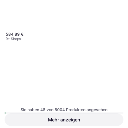
584,89 €
9+ Shops
Einhell Akku Stielstaubsauger
TE-SV 18 Li 1x4 0Ah
SharkNinja
4.5
Handstaubsauger
PowerDetect
Sie haben 48 von 5004 Produkten angesehen
Handstaubsauger, 380W, 86 dB
IP1251EUT Lila
275 €
Mehr anzeigen
Levoit LVAC-300 Plus Akku-
9 Shops
Staubsauger 240W