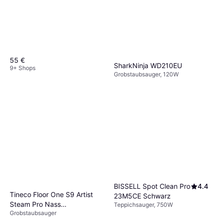
55 €
SharkNinja WD210EU
9+ Shops
Grobstaubsauger, 120W
219 €
9+ Shops
BISSELL Spot Clean Pro
4.4
Tineco Floor One S9 Artist
23M5CE Schwarz
Steam Pro Nass
Teppichsauger, 750W
Grobstaubsauger
Trockensauger