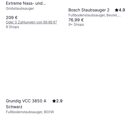
Extreme Nass- und
Grobstaubsauger
Trockensauger
Bosch Staubsauger 2
4.9
Fußbodenstaubsauger, Beutel,
209 €
76,99 €
600W
Oder 3 Zahlungen von 69,66 €
²
9+ Shops
8 Shops
Grundig VCC 3850 A
2.9
Schwarz
Fußbodenstaubsauger, 800W