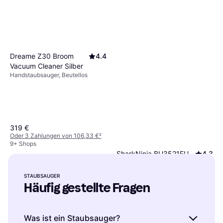
Dreame Z30 Broom
4.4
Vacuum Cleaner Silber
Handstaubsauger, Beutellos
319 €
Oder 3 Zahlungen von 106,33 €
²
9+ Shops
SharkNinja BU3521EU
4.3
Weiß
Handstaubsauger, 240W
STAUBSAUGER
169,90 €
Häufig gestellte Fragen
9+ Shops
Was ist ein Staubsauger?