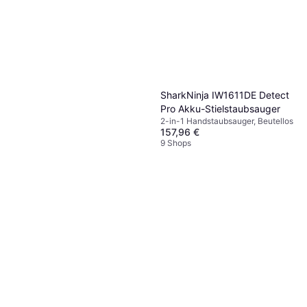
SharkNinja IW1611DE Detect
Pro Akku-Stielstaubsauger
2-in-1 Handstaubsauger, Beutellos
157,96 €
9 Shops
SharkNinja IP3256EUT Black
Edition Staubsauger
Handstaubsauger