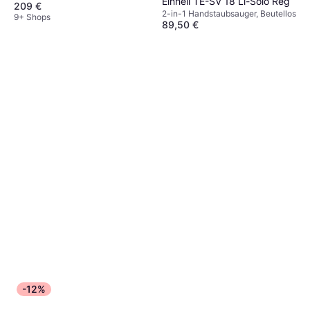
Einhell TE-SV 18 Li-Solo Reg
209 €
2-in-1 Handstaubsauger, Beutellos
9+ Shops
89,50 €
9+ Shops
-12%