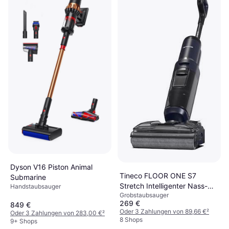
SharkNinja WD100EU
Hydrovac
Grobstaubsauger, Beutellos, 170W,
Nass-/Trockensauger navy
114,98 €
82 dB
blue
9+ Shops
Dyson V16 Piston Animal
Tineco FLOOR ONE S7
Submarine
Stretch Intelligenter Nass-
Handstaubsauger
Grobstaubsauger
und Trockensauger
269 €
849 €
Oder 3 Zahlungen von 89,66 €
²
Oder 3 Zahlungen von 283,00 €
²
8 Shops
9+ Shops