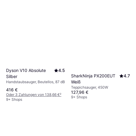
Dyson WashG1 Kabellos
4.1
- Schwarz/Blau
Handstaubsauger, Beutellos
289,99 €
Oder 50,12 €/Mon.
¹
9+ Shops
Dyson V10 Absolute
4.5
SharkNinja PX200EUT
4.7
Silber
Weiß
Handstaubsauger, Beutellos, 87 dB
Teppichsauger, 450W
416 €
127,96 €
Oder 3 Zahlungen von 138,66 €
²
9+ Shops
9+ Shops