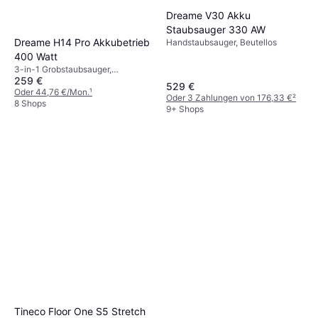
419,99 €
9+ Shops
Dreame V30 Akku
Staubsauger 330 AW
Dreame H14 Pro Akkubetrieb
Handstaubsauger, Beutellos
400 Watt
3-in-1 Grobstaubsauger,
259 €
Wasserbehälter, Beutellos
529 €
Oder 44,76 €/Mon.
¹
Oder 3 Zahlungen von 176,33 €
²
8 Shops
9+ Shops
Tineco Floor One S5 Stretch