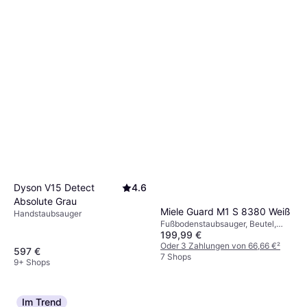
Dyson V15 Detect
4.6
Absolute Grau
Miele Guard M1 S 8380 Weiß
Handstaubsauger
Fußbodenstaubsauger, Beutel,
199,99 €
890W, 77 dB
Oder 3 Zahlungen von 66,66 €
²
597 €
7 Shops
9+ Shops
Im Trend