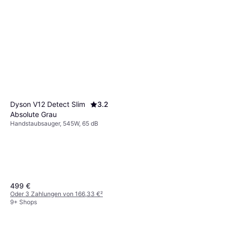
Xiaomi G20 Lite
4.6
BHR8195EU Weiß
2-in-1 Handstaubsauger,
84,90 €
Beutellos, 215W
Dyson V12 Detect Slim
3.2
9+ Shops
Absolute Grau
Handstaubsauger, 545W, 65 dB
499 €
Oder 3 Zahlungen von 166,33 €
²
9+ Shops