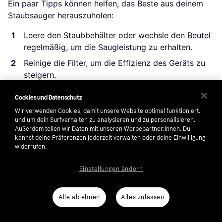
Ein paar Tipps können helfen, das Beste aus deinem
Staubsauger herauszuholen:
Leere den Staubbehälter oder wechsle den Beutel
regelmäßig, um die Saugleistung zu erhalten.
Reinige die Filter, um die Effizienz des Geräts zu
steigern.
Achte darauf, dass keine großen Gegenstände
Cookies und Datenschutz
eingesaugt werden, um Schäden zu vermeiden.
Wir verwenden Cookies, damit unsere Website optimal funktioniert,
und um dein Surfverhalten zu analysieren und zu personalisieren.
Außerdem teilen wir Daten mit unseren Werbepartner:innen. Du
Warum ist die Wahl des richtigen Staubsaugers
kannst deine Präferenzen jederzeit verwalten oder deine Einwilligung
wichtig?
widerrufen.
Die Wahl eines Staubsaugers hängt oft von den
Einstellungen ändern
individuellen Bedürfnissen ab. Ob für kleine
Wohnungen oder große Häuser, es gibt für jeden die
Alle ablehnen
Alles zulassen
passende Lösung. Ein guter Staubsauger kann die
Reinigung erleichtern und Zeit sparen. Nutze Klarna,