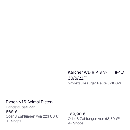
Kärcher WD 6 P S V-
4.7
30/6/22/T
Grobstaubsauger, Beutel, 2100W
Dyson V16 Animal Piston
Handstaubsauger
669 €
189,90 €
Oder 3 Zahlungen von 223,00 €
²
Oder 3 Zahlungen von 63,30 €
²
9+ Shops
9+ Shops