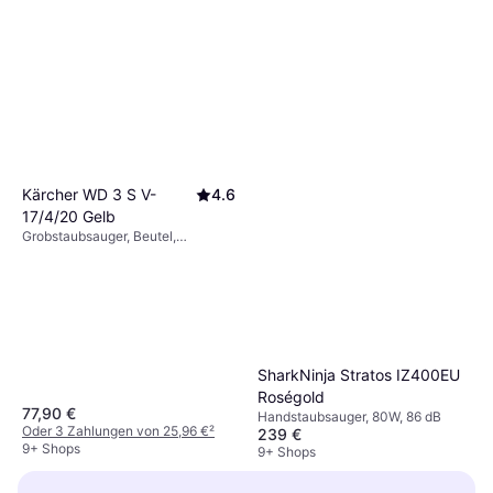
Kärcher WD 3 S V-
4.6
17/4/20 Gelb
Grobstaubsauger, Beutel,
Wasserbehälter, 1000W
SharkNinja Stratos IZ400EU
Roségold
77,90 €
Handstaubsauger, 80W, 86 dB
Oder 3 Zahlungen von 25,96 €
²
239 €
9+ Shops
9+ Shops