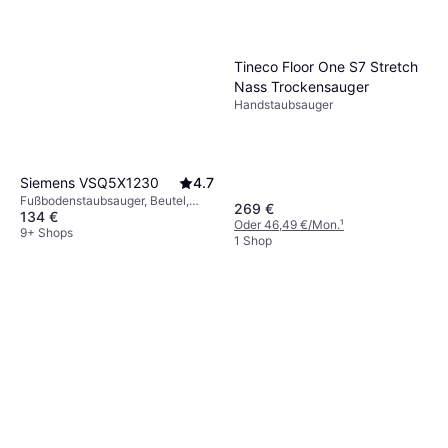
Tineco Floor One S7 Stretch
Nass Trockensauger
Handstaubsauger
Siemens VSQ5X1230
4.7
Fußbodenstaubsauger, Beutel,
269 €
134 €
850W, 70 dB
Oder 46,49 €/Mon.
¹
9+ Shops
1 Shop