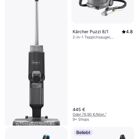
Kärcher Puzzi 8/1
4.8
2-in-1 Teppichsauger,
Wasserbehälter, 1380W, 71 dB
445 €
Oder 76,90 €/Mon.
¹
9+ Shops
Beliebt