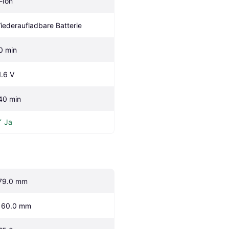
i-Ion
iederaufladbare Batterie
0 min
1.6 V
40 min
Ja
79.0 mm
160.0 mm