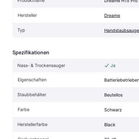
Produktname
Dreame H15 Pro
Hersteller
Dreame
Typ
Handstaubsauge
Spezifikationen
Nass- & Trockensauger
Ja
Eigenschaften
Batteriebetriebe
Staubbehälter
Beutellos
Farbe
Schwarz
Herstellerfarbe
Black