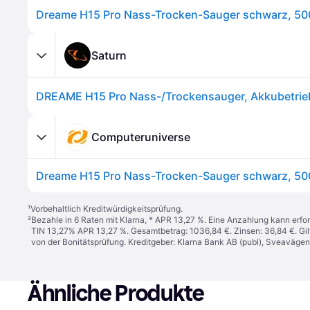
Saturn
DREAME H15 Pro Nass-/Trockensauger, Akkubetrie
Computeruniverse
¹
Vorbehaltlich Kreditwürdigkeitsprüfung.
²
Bezahle in 6 Raten mit Klarna, * APR 13,27 %. Eine Anzahlung kann erfor
TIN 13,27% APR 13,27 %. Gesamtbetrag: 1036,84 €. Zinsen: 36,84 €. Gil
von der Bonitätsprüfung. Kreditgeber: Klarna Bank AB (publ), Sveaväge
Ähnliche Produkte