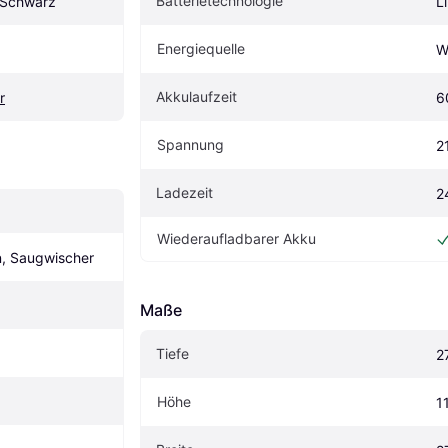
Batterietechnologie
 Schwarz
L
Energiequelle
W
Akkulaufzeit
r
6
Spannung
2
Ladezeit
2
Wiederaufladbarer Akku
n, Saugwischer
Maße
Tiefe
2
Höhe
1