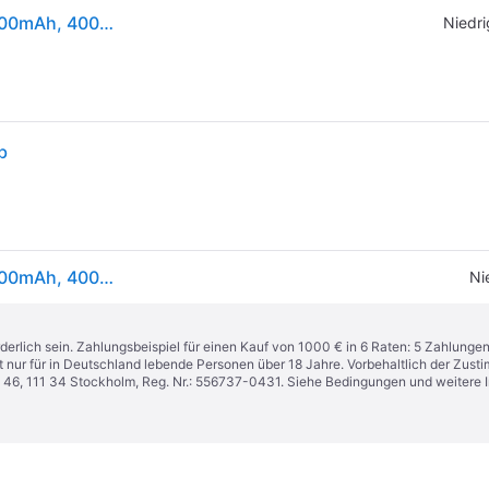
Dreame H15 Pro Nass-Trocken-Sauger schwarz, 5000mAh, 400W
Niedri
b
Dreame H15 Pro Nass-Trocken-Sauger schwarz, 5000mAh, 400W
Ni
derlich sein. Zahlungsbeispiel für einen Kauf von 1000 € in 6 Raten: 5 Zahlunge
t nur für in Deutschland lebende Personen über 18 Jahre. Vorbehaltlich der Zu
n 46, 111 34 Stockholm, Reg. Nr.: 556737-0431. Siehe Bedingungen und weitere 