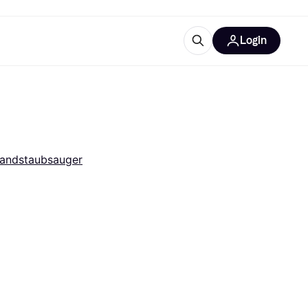
Login
Weitere Informationen
sstattung
M
Was ist Klarna?
Artikel
andstaubsauger
tegorien