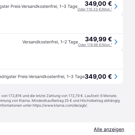
349,00 €
·
gster Preis
Versandkostenfrei
,
1–3 Tage
Oder 116,33 €/Mon.
¹
349,99 €
Versandkostenfrei
,
1–2 Tage
Oder 116,66 €/Mon.
¹
349,00 €
·
edrigster Preis
Versandkostenfrei
,
1–3 Tage
n von 172,81€ und die letzte Zahlung von 172,79 €. Laufzeit: 6 Monate.
stimmung von Klarna. Mindestkaufbetrag 25 € und Höchstbetrag abhängig
Informationen unter
https://www.klarna.com/de/agb/
.
Alle anzeigen