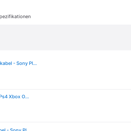
pezifikationen
Subsonic Charging cable - Wired Controller Ladekabel - Sony PlayStation 4
Subsonic Charge & Play Cable Xxl Usb/micro-usb - Ps4 Xbox One 4m - Playstation
Subsonic Charging cable - Wired Controller Ladekabel - Sony PlayStation 4