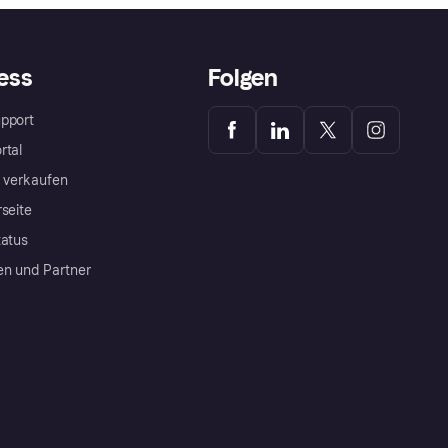
ess
Folgen
pport
rtal
a verkaufen
rseite
tatus
en und Partner