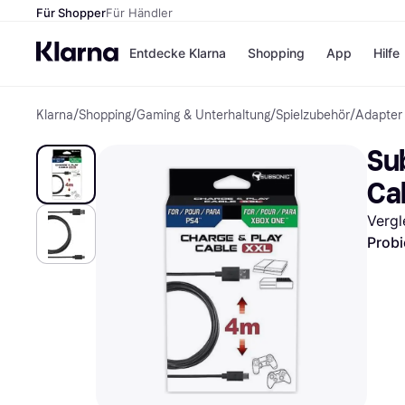
Für Shopper
Für Händler
Entdecke Klarna
Shopping
App
Hilfe
Klarna
/
Shopping
/
Gaming & Unterhaltung
/
Spielzubehör
/
Adapter
Zahlungsmethoden
Shops
Zahlungsmethoden
Kaufla
Su
Sofort bezahlen
eBay
Bezahle in 3 Teilzahlunge
Temu
Ca
Bezahle in bis zu 30 Tage
Samsu
Ratenzahlung
SHEIN
Vergl
Probi
Alle Shops