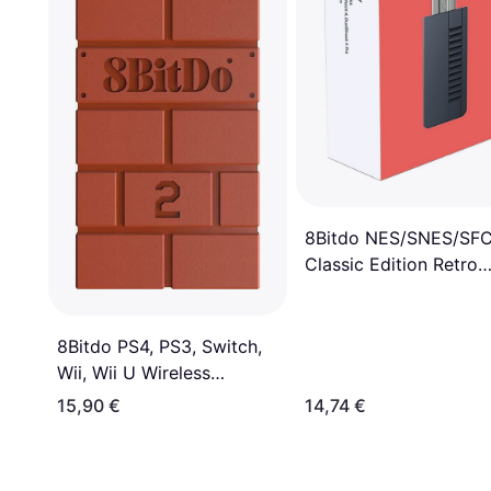
8Bitdo NES/SNES/SF
Classic Edition Retro
Receiver
8Bitdo PS4, PS3, Switch,
Wii, Wii U Wireless
Bluetooth USB Adapter 2
15,90 €
14,74 €
- Red