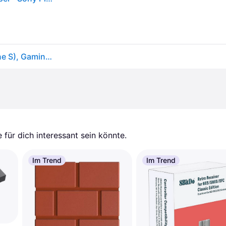
Subsonic Charge and Play Cable XXL (PS4, Xbox One S), Gaming Controller Zubehör, Schwarz
für dich interessant sein könnte.
Im Trend
Im Trend