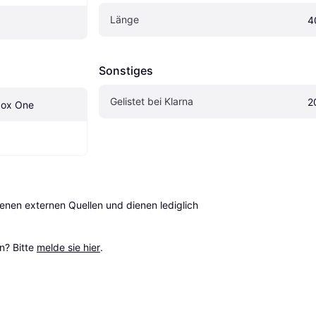
Länge
4
Sonstiges
Gelistet bei Klarna
2
box One
en externen Quellen und dienen lediglich 
? Bitte 
melde sie hier
.