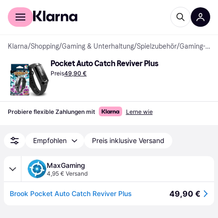
Für Shopper
Für Händler
Klarna
/
Shopping
/
Gaming & Unterhaltung
/
Spielzubehör
/
Gaming-Armbänder
Pocket Auto Catch Reviver Plus
Preis
49,90 €
Probiere flexible Zahlungen mit
Lerne wie
Empfohlen
Preis inklusive Versand
MaxGaming
4,95 € Versand
49,90 €
Brook Pocket Auto Catch Reviver Plus