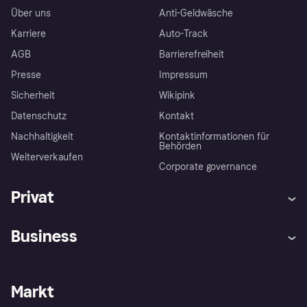
Über uns
Anti-Geldwäsche
Karriere
Auto-Track
AGB
Barrierefreiheit
Presse
Impressum
Sicherheit
Wikipink
Datenschutz
Kontakt
Nachhaltigkeit
Kontaktinformationen für
Behörden
Weiterverkaufen
Corporate governance
Privat
Hilfe
Beschwerden
Business
Einloggen
Sicher shoppen mit Klarna
Händlersupport
Entwicklerseite
Mit Klarna einkaufen
Festgeld
Händlerportal
Betriebsstatus
Markt
Klarna App
Datenschutzeinstellungen
Mit Klarna verkaufen
Plattformen und Partner