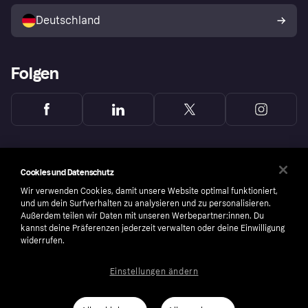
Shops entdecken
Dein Widerrufsrecht
Deutschland
Käuferschutzrichtlinie
Folgen
Cookies und Datenschutz
Wir verwenden Cookies, damit unsere Website optimal funktioniert,
und um dein Surfverhalten zu analysieren und zu personalisieren.
Außerdem teilen wir Daten mit unseren Werbepartner:innen. Du
kannst deine Präferenzen jederzeit verwalten oder deine Einwilligung
widerrufen.
Einstellungen ändern
Copyright © 2005-2026 Klarna Bank AB (publ). Headquarters: Stockholm, Sweden. All
rights reserved. Klarna Bank AB (publ). Sveavägen 46, 111 34 Stockholm. Organization
number: 556737-0431