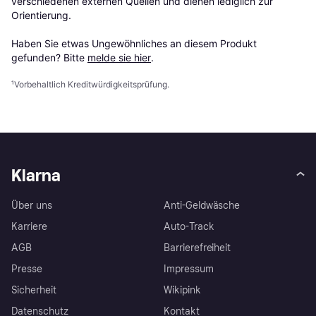
verschiedenen externen Quellen und dienen lediglich zur 
Orientierung.

Haben Sie etwas Ungewöhnliches an diesem Produkt 
gefunden? Bitte 
melde sie hier
.
¹
Vorbehaltlich Kreditwürdigkeitsprüfung.
Klarna
Über uns
Anti-Geldwäsche
Karriere
Auto-Track
AGB
Barrierefreiheit
Presse
Impressum
Sicherheit
Wikipink
Datenschutz
Kontakt