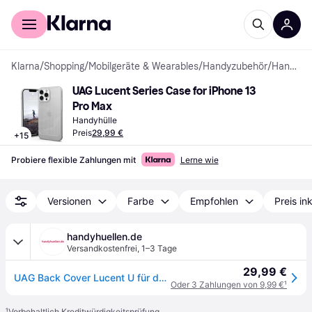
Für Shopper
Für Händler
Klarna
/
Shopping
/
Mobilgeräte & Wearables
/
Handyzubehör
/
Handyhüllen
UAG Lucent Series Case for iPhone 13 
Pro Max
Handyhülle
Preis
29,99 €
+
15
Probiere flexible Zahlungen mit
Lerne wie
Versionen
Farbe
Empfohlen
Preis in
handyhuellen.de
Versandkostenfrei
,
1–3 Tage
29,99 €
UAG Back Cover Lucent U für das Apple iPhone 13 Pro Max - Cerulean
Oder 3 Zahlungen von 9,99 €
¹
¹
Vorbehaltlich Kreditwürdigkeitsprüfung.