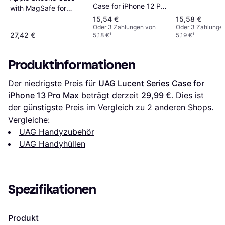
Case for iPhone 12 Pro
with MagSafe for
Max/13 Pro Max
iPhone 13 Pro Max
15,54 €
15,58 €
Oder 3 Zahlungen von
Oder 3 Zahlunge
27,42 €
5,18 €
¹
5,19 €
¹
Produktinformationen
Der niedrigste Preis für 
UAG Lucent Series Case for 
iPhone 13 Pro Max
 beträgt derzeit 
29,99 €
. Dies ist 
der günstigste Preis im Vergleich zu 
2
 anderen Shops.
Vergleiche:
UAG Handyzubehör
UAG Handyhüllen
Spezifikationen
Produkt