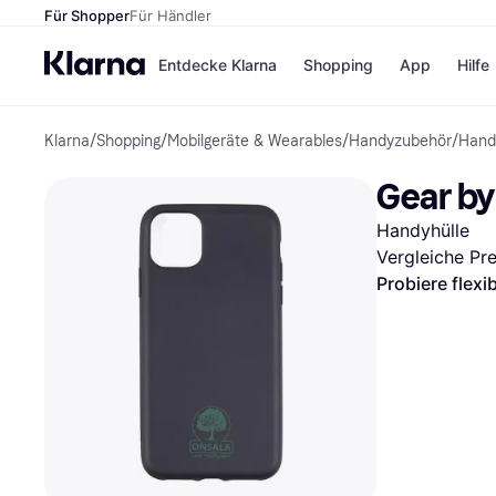
Für Shopper
Für Händler
Entdecke Klarna
Shopping
App
Hilfe
Klarna
/
Shopping
/
Mobilgeräte & Wearables
/
Handyzubehör
/
Hand
Zahlungsmethoden
Shops
Zahlungsmethoden
Kaufla
Gear by
Sofort bezahlen
eBay
Bezahle in 3
Temu
Handyhülle
Teilzahlungen
Samsu
Bezahle in bis zu 30
SHEIN
Vergleiche Pr
Tagen
Probiere flexi
Ratenzahlung
Alle Shops