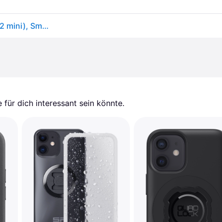
Carl ONSALA ECO Mobil Cover Sort (Apple iPhone 12 mini), Smartphone Hülle, Schwarz
für dich interessant sein könnte.