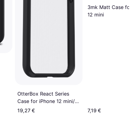
3mk Matt Case for iP
12 mini
OtterBox React Series
Case for iPhone 12 mini/13
mini
19,27 €
7,19 €