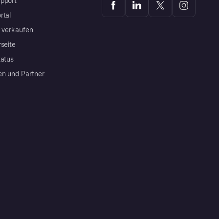
pport
rtal
a verkaufen
rseite
tatus
en und Partner