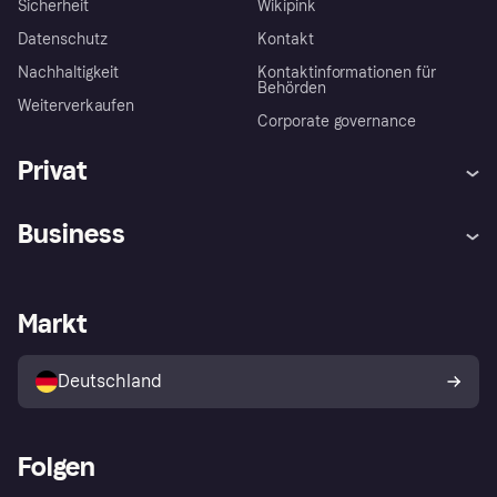
Sicherheit
Wikipink
Datenschutz
Kontakt
Nachhaltigkeit
Kontaktinformationen für
Behörden
Weiterverkaufen
Corporate governance
Privat
Hilfe
Beschwerden
Business
Einloggen
Sicher shoppen mit Klarna
Händlersupport
Entwicklerseite
Mit Klarna einkaufen
Festgeld
Händlerportal
Betriebsstatus
Markt
Klarna App
Datenschutzeinstellungen
Mit Klarna verkaufen
Plattformen und Partner
Shops entdecken
Dein Widerrufsrecht
Deutschland
Käuferschutzrichtlinie
Folgen