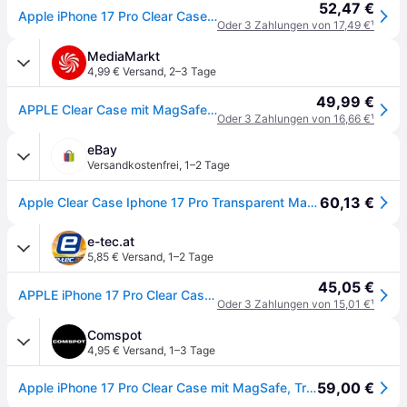
52,47 €
Apple iPhone 17 Pro Clear Case with MagSafe
Oder 3 Zahlungen von 17,49 €
¹
MediaMarkt
4,99 € Versand
,
2–3 Tage
49,99 €
APPLE Clear Case mit MagSafe, Backcover, Apple, iPhone 17 Pro, Transparent
Oder 3 Zahlungen von 16,66 €
¹
eBay
Versandkostenfrei
,
1–2 Tage
60,13 €
Apple Clear Case Iphone 17 Pro Transparent Magsafe Kompatibel Mgft4zm/a
e-tec.at
5,85 € Versand
,
1–2 Tage
45,05 €
APPLE iPhone 17 Pro Clear Case mit MagSafe
Oder 3 Zahlungen von 15,01 €
¹
Comspot
4,95 € Versand
,
1–3 Tage
59,00 €
Apple iPhone 17 Pro Clear Case mit MagSafe, Transparent, Polycarbonat