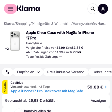
Für Shopper
Für Händler
Klarna
/
Shopping
/
Mobilgeräte & Wearables
/
Handyzubehör
/
Handyhüllen
Apple Clear Case with MagSafe iPhone 
17 Pro
Handyhülle
Vergleiche Preise von
44,99 €
bis
83,85 €
+
2
Ab 3 Zahlungen von 14,99 € mit
Teste flexible Zahlungen*
Empfohlen
Preis inklusive Versand
Gebrauchte
Coolblue
ANZEIGE
59,00 €
Versandkostenfrei
,
1–2 Tage
Apple iPhone17 Pro Backcover mit MagSafe Transparent
Gebraucht ab 
26,98 €
 erhältlich.
Anzeigen
handyhuellen.de