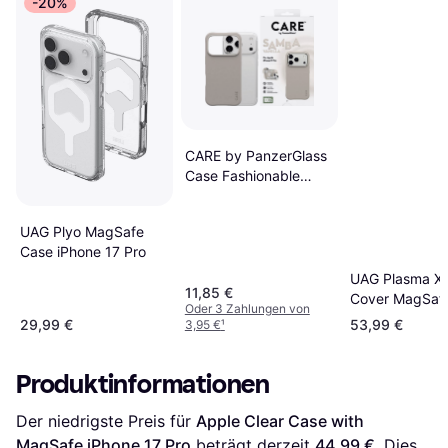
-20%
CARE by PanzerGlass
Case Fashionable
iPhone 17 Pro
UAG Plyo MagSafe
Case iPhone 17 Pro
UAG Plasma X
11,85 €
Cover MagSaf
Oder 3 Zahlungen von
iPhone 17 Pro
29,99 €
53,99 €
3,95 €
¹
Produktinformationen
Der niedrigste Preis für 
Apple Clear Case with 
MagSafe iPhone 17 Pro
 beträgt derzeit 
44,99 €
. Dies 