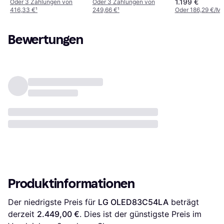
1.199 €
Oder 3 Zahlungen von
Oder 3 Zahlungen von
Smart TV
416,33 €
¹
249,66 €
¹
Oder 186,29 €/Mo
Bewertungen
Produktinformationen
Der niedrigste Preis für 
LG OLED83C54LA
 beträgt 
derzeit 
2.449,00 €
. Dies ist der günstigste Preis im 