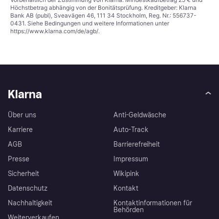
Höchstbetrag abhängig von der Bonitätsprüfung. Kreditgeber: Klarna
Bank AB (publ), Sveavägen 46, 111 34 Stockholm, Reg. Nr.: 556737-
0431. Siehe Bedingungen und weitere Informationen unter
https://www.klarna.com/de/agb/
.
Klarna
Über uns
Anti-Geldwäsche
Karriere
Auto-Track
AGB
Barrierefreiheit
Presse
Impressum
Sicherheit
Wikipink
Datenschutz
Kontakt
Nachhaltigkeit
Kontaktinformationen für
Behörden
Weiterverkaufen