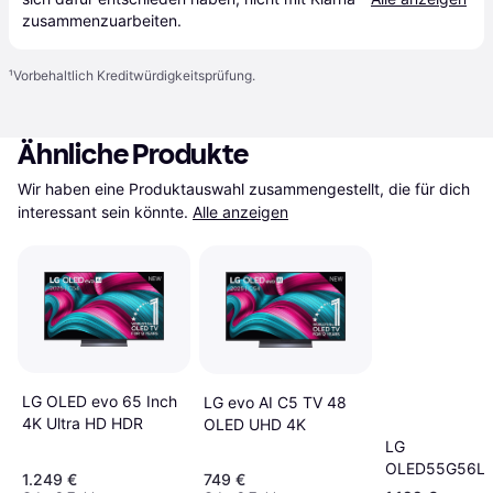
zusammenzuarbeiten.
¹
Vorbehaltlich Kreditwürdigkeitsprüfung.
Ähnliche Produkte
Wir haben eine Produktauswahl zusammengestellt, die für dich 
interessant sein könnte.
Alle anzeigen
LG OLED evo 65 Inch
LG evo AI C5 TV 48
4K Ultra HD HDR
OLED UHD 4K
LG
OLED55G56L
1.249 €
749 €
4K Ultra HD