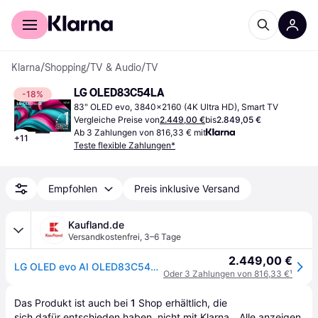
Für Shopper
Für Händler
Klarna
/
Shopping
/
TV & Audio
/
TV
LG OLED83C54LA
-18%
83" OLED evo, 3840x2160 (4K Ultra HD), Smart TV
Vergleiche Preise von
2.449,00 €
bis
2.849,05 €
Ab 3 Zahlungen von 816,33 € mit
+
11
Teste flexible Zahlungen*
Empfohlen
Preis inklusive Versand
Kaufland.de
Versandkostenfrei
,
3–6 Tage
2.449,00 €
LG OLED evo AI OLED83C54LA, 2,11 m (83"), 3840 x 2160 Pixel, OLED evo, Smart-TV, WLAN, Schwarz
Oder 3 Zahlungen von 816,33 €
¹
Das Produkt ist auch bei 
1
Shop
 erhältlich, die 
sich dafür entschieden haben, nicht mit Klarna 
Alle anzeigen