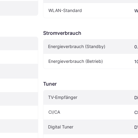
WLAN-Standard
W
Stromverbrauch
Energieverbrauch (Standby)
0
Energieverbrauch (Betrieb)
1
Tuner
TV-Empfänger
D
CI/CA
C
Digital Tuner
D