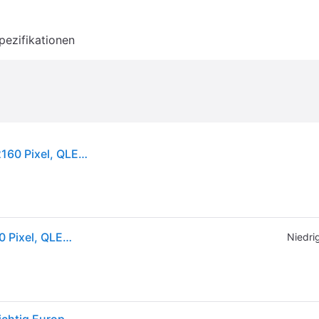
pezifikationen
Samsung TQ65Q7F5AU, 165,1 cm (65"), 3840 x 2160 Pixel, QLED, Smart-TV, WLAN, Schwarz
Samsung TQ65Q7F5AU, 165,1 cm (65"), 3840 x 2160 Pixel, QLED, Smart-TV, WLAN, Schwarz
Niedrig