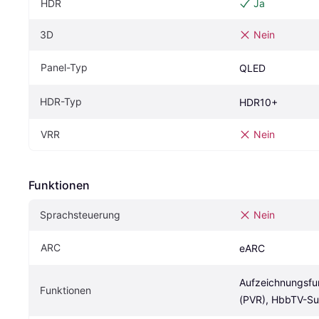
HDR
Ja
3D
Nein
Panel-Typ
QLED
HDR-Typ
HDR10+
VRR
Nein
Funktionen
Sprachsteuerung
Nein
ARC
eARC
Aufzeichnungsfun
Funktionen
(PVR), HbbTV-Su