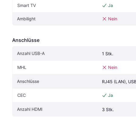
Smart TV
Ja
Ambilight
Nein
Anschlüsse
Anzahl USB-A
1 Stk.
MHL
Nein
Anschlüsse
RJ45 (LAN), US
CEC 
Ja
Anzahl HDMI
3 Stk.