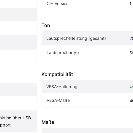
CI+ Version
1
Ton
Lautsprecherleistung (gesamt)
2
Lautsprechertyp
S
Kompatibilität
VESA-Halterung
VESA-Maße
4
ktion über USB 
Maße
pport