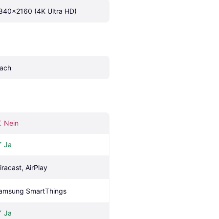
840x2160 (4K Ultra HD)
lach
Nein
Ja
iracast, AirPlay
amsung SmartThings 
Ja