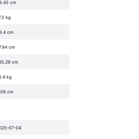
9.45 cm
7.5 kg
3.4 cm
7.94 cm
45.29 cm
8.4 kg
.06 cm
025-07-04