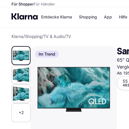
Für Shopper
Für Händler
Entdecke Klarna
Shopping
App
Hilfe
Klarna
/
Shopping
/
TV & Audio
/
TV
Zahlungsmethoden
Shops
Zahlungsmethoden
Kaufla
Sa
Sofort bezahlen
eBay
Im Trend
Bezahle in 3
Temu
65" Q
Teilzahlungen
Samsu
Bezahle in bis zu 30
SHEIN
Vergl
Tagen
Ab 19
Ratenzahlung
55 
482
Alle Shops
+2