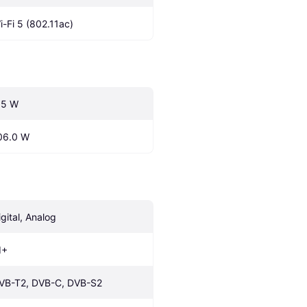
i-Fi 5 (802.11ac)
.5 W
06.0 W
igital, Analog
I+
VB-T2, DVB-C, DVB-S2