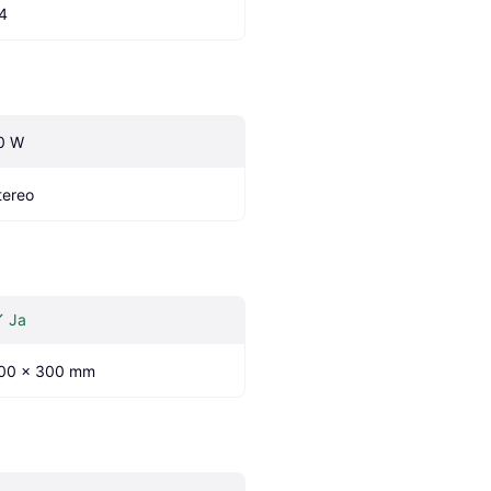
.4
0 W
tereo
Ja
00 x 300 mm