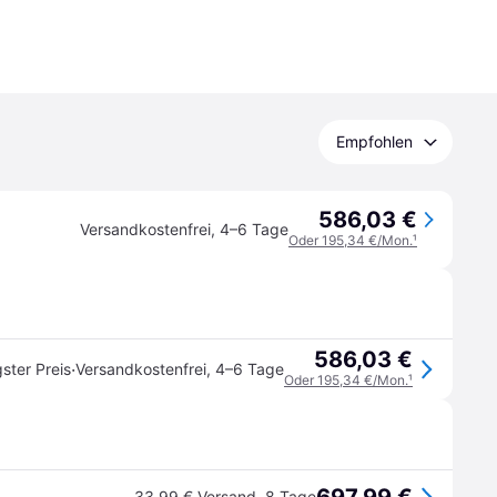
Empfohlen
586,03 €
Versandkostenfrei
,
4–6 Tage
Oder 195,34 €/Mon.
¹
586,03 €
·
ster Preis
Versandkostenfrei
,
4–6 Tage
Oder 195,34 €/Mon.
¹
33,99 € Versand
,
8 Tage