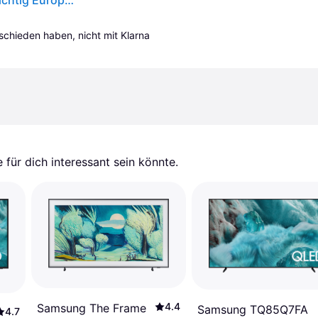
Samsung Q7f5 Tq65q7f5au 65´´ 4k Qled Tv Durchsichtig Europe PAL / EU Plug 220V
tschieden haben, nicht mit Klarna 
für dich interessant sein könnte.
4.4
Samsung The Frame
Samsung TQ85Q7FA
4.7