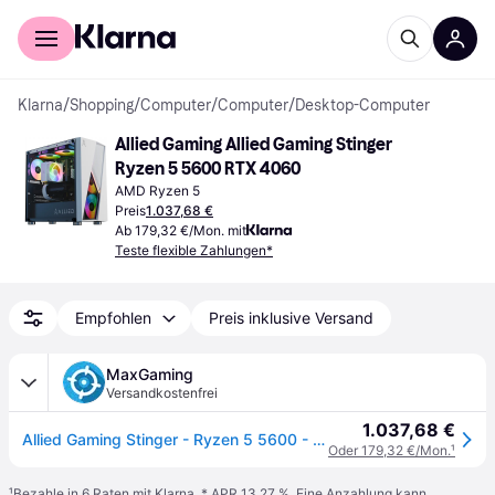
Für Shopper
Für Händler
Klarna
/
Shopping
/
Computer
/
Computer
/
Desktop-Computer
Allied Gaming Allied Gaming Stinger 
Ryzen 5 5600 RTX 4060
AMD Ryzen 5
Preis
1.037,68 €
Ab 179,32 €/Mon. mit
Teste flexible Zahlungen*
Empfohlen
Preis inklusive Versand
MaxGaming
Versandkostenfrei
1.037,68 €
Allied Gaming Stinger - Ryzen 5 5600 - RTX 5060 Gaming-PC
Oder 179,32 €/Mon.
¹
¹
Bezahle in 6 Raten mit Klarna, * APR 13,27 %. Eine Anzahlung kann