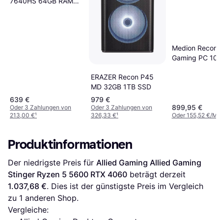
7640HS 64GB RAM
4000 GB SSD
Medion Recon
Gaming PC 10
16GB AMD
ERAZER Recon P45
MD 32GB 1TB SSD
639 €
979 €
899,95 €
Oder 3 Zahlungen von
Oder 3 Zahlungen von
213,00 €
¹
326,33 €
¹
Oder 155,52 €/Mo
Produktinformationen
Der niedrigste Preis für 
Allied Gaming Allied Gaming 
Stinger Ryzen 5 5600 RTX 4060
 beträgt derzeit 
1.037,68 €
. Dies ist der günstigste Preis im Vergleich 
zu 1 anderen Shop.
Vergleiche: