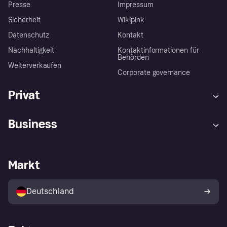
Presse
Impressum
Sicherheit
Wikipink
Datenschutz
Kontakt
Nachhaltigkeit
Kontaktinformationen für
Behörden
Weiterverkaufen
Corporate governance
Privat
Hilfe
Beschwerden
Business
Einloggen
Sicher shoppen mit Klarna
Händlersupport
Entwicklerseite
Mit Klarna einkaufen
Festgeld
Händlerportal
Betriebsstatus
Markt
Klarna App
Datenschutzeinstellungen
Mit Klarna verkaufen
Plattformen und Partner
Shops entdecken
Dein Widerrufsrecht
Deutschland
Käuferschutzrichtlinie