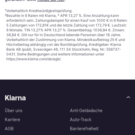
¹
Vorbehaltlich Kreditwürdigkeitsprüfung.
²
Bezahle in 6 Raten mit Klarna, * APR 13,27 %. Eine Anzahlung kann
erforderlich sein. Zahlungsbeispiel für einen Kauf von 1000 € in 6 Raten:
5 Zahlungen von 172,81€ und die letzte Zahlung von 172,79 €. Laufzeit:
6 Monate. TIN 13,27% APR 13,27 %. Gesamtbetrag: 1036,84 €. Zinsen:
36,84 €. Gilt nur für in Deutschland lebende Personen über 18 Jahre.
Vorbehaltlich der Zustimmung von Klarna. Mindestkaufbetrag 25 € und
Höchstbetrag abhängig von der Bonitätsprüfung. Kreditgeber: Klarna
Bank AB (publ), Sveavägen 46, 111 34 Stockholm, Reg. Nr.: 556737-
0431. Siehe Bedingungen und weitere Informationen unter
https://www.klarna.com/de/agb/
.
Klarna
Über uns
Anti-Geldwäsche
Karriere
Auto-Track
AGB
Barrierefreiheit