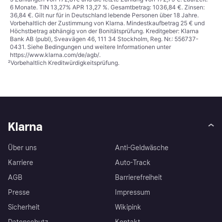
6 Monate. TIN 13,27% APR 13,27 %. Gesamtbetrag: 1036,84 €. Zinsen:
36,84 €. Gilt nur für in Deutschland lebende Personen über 18 Jahre.
Vorbehaltlich der Zustimmung von Klarna. Mindestkaufbetrag 25 € und
Höchstbetrag abhängig von der Bonitätsprüfung. Kreditgeber: Klarna
Bank AB (publ), Sveavägen 46, 111 34 Stockholm, Reg. Nr.: 556737-
0431. Siehe Bedingungen und weitere Informationen unter
https://www.klarna.com/de/agb/
.
²
Vorbehaltlich Kreditwürdigkeitsprüfung.
Klarna
Über uns
Anti-Geldwäsche
Karriere
Auto-Track
AGB
Barrierefreiheit
Presse
Impressum
Sicherheit
Wikipink