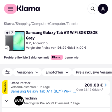
Für Shopper
Für Händler
Klarna
/
Shopping
/
Computer
/
Computer
/
Tablets
Samsung Galaxy Tab A11 WiFi 8GB 128GB 
4,7
Grey
8.7", Android 15
Vergleiche Preise von
198,99 €
bis
414,00 €
+
1
Probiere flexible Zahlungen mit
Lerne wie
Versionen
Empfohlen
Preis inklusive Versan
Office Partner
ANZEIGE
209,00 €
Versandkostenfrei
,
1–2 Tage
Oder 36,12 €/Mon.
¹
Samsung Galaxy Tab A11 (8,7”) Wi-Fi 128GB Grau
Techinn
·
Niedrigster Preis
5,99 € Versand
,
7 Tage