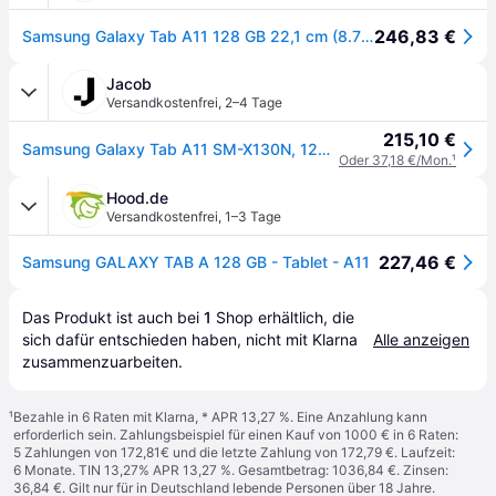
246,83 €
Samsung Galaxy Tab A11 128 GB 22,1 cm (8.7") 8 GB Wi-Fi SM-X130NZAEEUB
Jacob
Versandkostenfrei
,
2–4 Tage
215,10 €
Samsung Galaxy Tab A11 SM-X130N, 128 GB, 8.7 TFT, 8 GB RAM, Android, Grau (SM-X130NZAEEUB)
Oder 37,18 €/Mon.
¹
Hood.de
Versandkostenfrei
,
1–3 Tage
227,46 €
Samsung GALAXY TAB A 128 GB - Tablet - A11
Das Produkt ist auch bei 
1
Shop
 erhältlich, die 
sich dafür entschieden haben, nicht mit Klarna 
Alle anzeigen
zusammenzuarbeiten.
¹
Bezahle in 6 Raten mit Klarna, * APR 13,27 %. Eine Anzahlung kann
erforderlich sein. Zahlungsbeispiel für einen Kauf von 1000 € in 6 Raten:
5 Zahlungen von 172,81€ und die letzte Zahlung von 172,79 €. Laufzeit:
6 Monate. TIN 13,27% APR 13,27 %. Gesamtbetrag: 1036,84 €. Zinsen:
36,84 €. Gilt nur für in Deutschland lebende Personen über 18 Jahre.