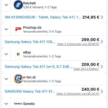
Reichelt
5,95 € Versand
,
1–2 Tage
214,95 €
SM-X130NZAEEUB - Tablet, Galaxy Tab A11, 128 GB, Wi-Fi, grau
Proshop.de
Versandkostenfrei
,
3–5 Tage
299,00 €
Samsung Galaxy Tab A11 128GB/8GB - Grey
Oder 3 Zahlungen von 99,66 €
²
eBay
Versandkostenfrei
,
1–2 Tage
209,00 €
Samsung Galaxy Tab A11 (wi-fi, 8,7 Zoll) 128 Gb Gray
Oder 36,12 €/Mon.
¹
e-tec.at
Versandkostenfrei
,
1–2 Tage
240,00 €
SAMSUNG Galaxy Tab A11 X130 WiFi, 8+128GB, grau
Oder 3 Zahlungen von 80,00 €
²
Senetic