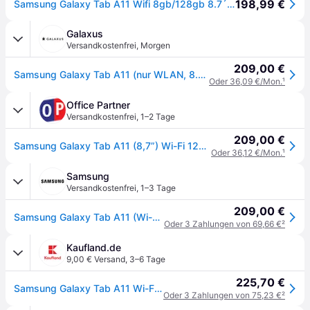
198,99 €
Samsung Galaxy Tab A11 Wifi 8gb/128gb 8.7´´ Tablet Durchsichtig
Galaxus
Versandkostenfrei
,
Morgen
209,00 €
Samsung Galaxy Tab A11 (nur WLAN, 8.70", 128GB, Gray), Tablet, Grau
Oder 36,09 €/Mon.
¹
Office Partner
Versandkostenfrei
,
1–2 Tage
209,00 €
Samsung Galaxy Tab A11 (8,7”) Wi-Fi 128GB Grau
Oder 36,12 €/Mon.
¹
Samsung
Versandkostenfrei
,
1–3 Tage
209,00 €
Samsung Galaxy Tab A11 (Wi-Fi, 8,7"), 128 GB Gray
Oder 3 Zahlungen von 69,66 €
²
Kaufland.de
9,00 € Versand
,
3–6 Tage
225,70 €
Samsung Galaxy Tab A11 Wi-Fi, 22,1 cm (8.7"), 1340 x 800 Pixel, 128 GB, 8 GB, Android 15, Grau
Oder 3 Zahlungen von 75,23 €
²