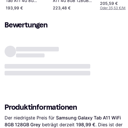
A11 4G 8GB 128GB
Tab A11 4G 8GB
Silver
205,59 €
Silver
128GB Grey
193,99 €
223,48 €
Oder 35,53 €/Mo
Bewertungen
Produktinformationen
Der niedrigste Preis für 
Samsung Galaxy Tab A11 WiFi 
8GB 128GB Grey
 beträgt derzeit 
198,99 €
. Dies ist der 