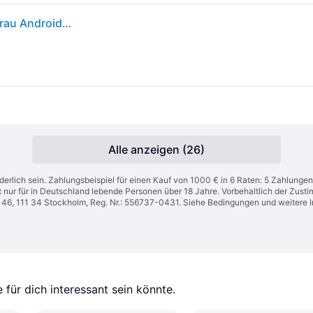
Samsung GALAXY Tab A11+ SM-X230 WiFi 128GB grau Android 16 Tablet
Alle anzeigen (26)
derlich sein. Zahlungsbeispiel für einen Kauf von 1000 € in 6 Raten: 5 Zahlungen
t nur für in Deutschland lebende Personen über 18 Jahre. Vorbehaltlich der Zu
n 46, 111 34 Stockholm, Reg. Nr.: 556737-0431. Siehe Bedingungen und weitere 
für dich interessant sein könnte.