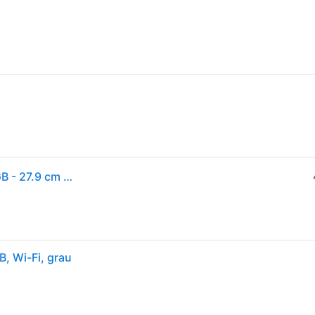
Samsung Galaxy Tab A11+ - Tablet - Android - 128 GB - 27.9 cm (11")
, Wi-Fi, grau