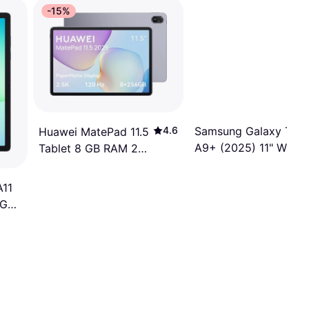
-15%
Samsung Galaxy Tab
4.6
Huawei MatePad 11.5
A9+ (2025) 11" Wi-Fi
Tablet 8 GB RAM 256
6GB 128GB Silver
GB ROM
A11
8GB