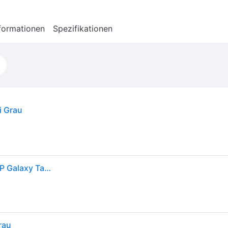
formationen
Spezifikationen
i Grau
128 GB Tablet 27,9 cm (11 Zoll) 2,0 GHz Android 8 MP Galaxy Tab A11+ (Grau)
rau