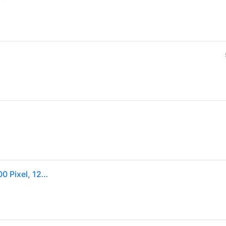
Samsung Galaxy Tab A11+, 27,9 cm (11"), 1920 x 1200 Pixel, 128 GB, 6 GB, 2 GHz, Grau