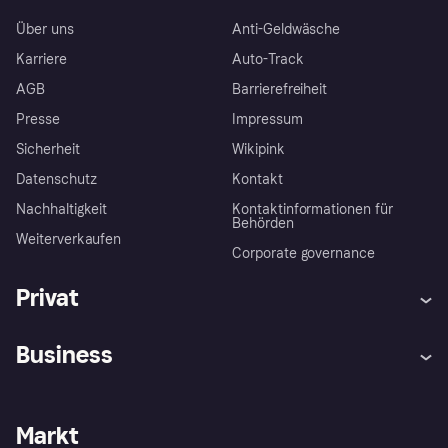
Über uns
Anti-Geldwäsche
Karriere
Auto-Track
AGB
Barrierefreiheit
Presse
Impressum
Sicherheit
Wikipink
Datenschutz
Kontakt
Nachhaltigkeit
Kontaktinformationen für
Behörden
Weiterverkaufen
Corporate governance
Privat
Hilfe
Beschwerden
Business
Einloggen
Sicher shoppen mit Klarna
Händlersupport
Entwicklerseite
Mit Klarna einkaufen
Festgeld
Händlerportal
Betriebsstatus
Markt
Klarna App
Datenschutzeinstellungen