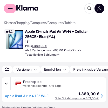
Für Shopper
Für Händler
Klarna
/
Shopping
/
Computer
/
Computer
/
Tablets
Apple 13-inch iPad Air Wi-Fi + Cellular 
4,2
256GB - Blue (M4)
13"
Preis
1.389,00 €
Ab 3 Zahlungen von 463,00 € mit
Teste flexible Zahlungen*
Versionen
Empfohlen
Preis inklusive Versan
Proshop.de
Versandkostenfrei
,
4–6 Tage
1.389,00 €
Apple iPad Air M4 13" Wi-Fi + Cellular 256GB - Blue
Oder 3 Zahlungen von 463,00 €
¹
¹
Vorbehaltlich Kreditwürdigkeitsprüfung.