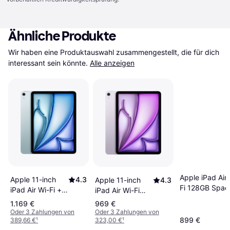
Ähnliche Produkte
Wir haben eine Produktauswahl zusammengestellt, die für dich 
interessant sein könnte.
Alle anzeigen
Apple iPad Air
Apple 11-inch
4.3
Apple 11-inch
4.3
Fi 128GB Spac
iPad Air Wi-Fi +
iPad Air Wi-Fi
Tablet
Cellular 256GB -
256GB - Purple
1.169 €
969 €
Blue (M4)
(M4)
Oder 3 Zahlungen von
Oder 3 Zahlungen von
899 €
389,66 €
¹
323,00 €
¹