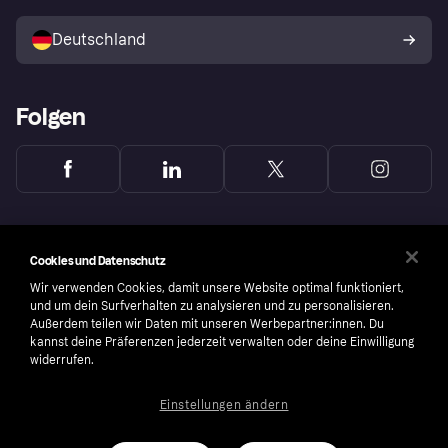
Mit Klarna verkaufen
Plattformen und Partner
Shops entdecken
Dein Widerrufsrecht
Deutschland
Käuferschutzrichtlinie
Folgen
Cookies und Datenschutz
Wir verwenden Cookies, damit unsere Website optimal funktioniert,
und um dein Surfverhalten zu analysieren und zu personalisieren.
Außerdem teilen wir Daten mit unseren Werbepartner:innen. Du
kannst deine Präferenzen jederzeit verwalten oder deine Einwilligung
widerrufen.
Einstellungen ändern
Copyright © 2005-2026 Klarna Bank AB (publ). Headquarters: Stockholm, Sweden. All
rights reserved. Klarna Bank AB (publ). Sveavägen 46, 111 34 Stockholm. Organization
number: 556737-0431