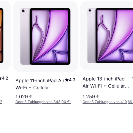
4.2
Apple 13-inch iPad
4.3
Apple 11-inch iPad Air
Air Wi-Fi + Cellular
Wi-Fi + Cellular
128GB - Purple (M4)
128GB - Purple (M4)
1.029 €
1.259 €
€
¹
Oder 3 Zahlungen von 343,00 €
¹
Oder 3 Zahlungen von 419,66