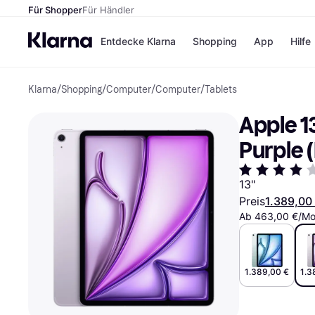
Für Shopper
Für Händler
Entdecke Klarna
Shopping
App
Hilfe
Klarna
/
Shopping
/
Computer
/
Computer
/
Tablets
Zahlungsmethoden
Shops
Zahlungsmethoden
Kaufla
Apple 13
Sofort bezahlen
eBay
Bezahle in 3
Temu
Purple 
Teilzahlungen
Samsu
Bezahle in bis zu 30
SHEIN
Tagen
13"
Ratenzahlung
Preis
1.389,00
Ab 463,00 €/Mo
Alle Shops
1.389,00 €
1.3