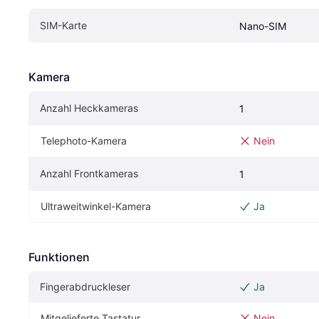
SIM-Karte
Nano-SIM
Kamera
Anzahl Heckkameras
1
Telephoto-Kamera
Nein
Anzahl Frontkameras
1
Ultraweitwinkel-Kamera
Ja
Funktionen
Fingerabdruckleser
Ja
Mitgelieferte Tastatur
Nein