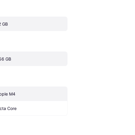
2 GB
56 GB
pple M4
cta Core