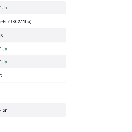
Ja
i-Fi 7 (802.11be)
.3
Ja
Ja
G
i-Ion