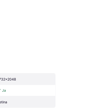
732x2048
Ja
etina