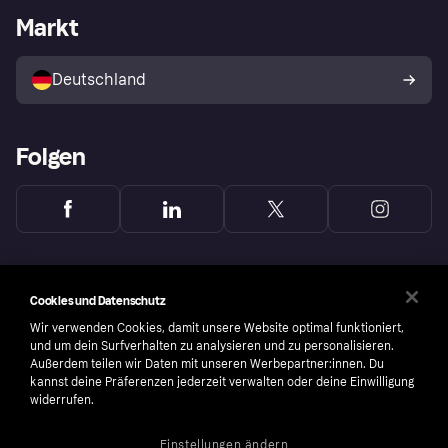
Händlerportal
Betriebsstatus
Markt
Klarna App
Datenschutzeinstellungen
Mit Klarna verkaufen
Plattformen und Partner
Shops entdecken
Dein Widerrufsrecht
Deutschland
Käuferschutzrichtlinie
Folgen
Cookies und Datenschutz
Wir verwenden Cookies, damit unsere Website optimal funktioniert,
und um dein Surfverhalten zu analysieren und zu personalisieren.
Außerdem teilen wir Daten mit unseren Werbepartner:innen. Du
kannst deine Präferenzen jederzeit verwalten oder deine Einwilligung
widerrufen.
Einstellungen ändern