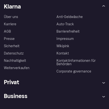
Klarna
Über uns
Anti-Geldwäsche
Karriere
Auto-Track
AGB
Barrierefreiheit
Presse
Impressum
Sicherheit
Wikipink
Datenschutz
Kontakt
Nachhaltigkeit
Kontaktinformationen für
Behörden
Weiterverkaufen
Corporate governance
Privat
Hilfe
Beschwerden
Business
Einloggen
Sicher shoppen mit Klarna
Händlersupport
Entwicklerseite
Mit Klarna einkaufen
Festgeld