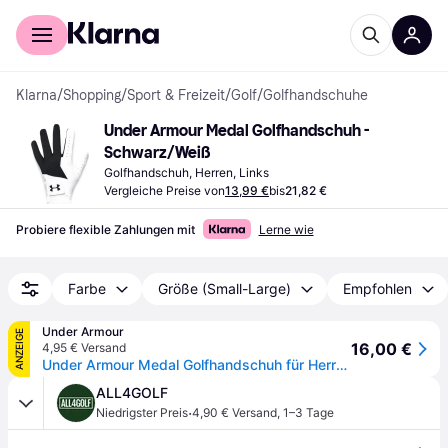
Für Shopper
Für Händler
Klarna
/
Shopping
/
Sport & Freizeit
/
Golf
/
Golfhandschuhe
Under Armour Medal Golfhandschuh - 
Schwarz/Weiß
Golfhandschuh, Herren, Links
Vergleiche Preise von
13,99 €
bis
21,82 €
Probiere flexible Zahlungen mit
Lerne wie
Farbe
Größe (Small-Large)
Empfohlen
Under Armour
ANZEIGE
16,00 €
4,95 € Versand
Under Armour Medal Golfhandschuh für Herren Schwarz / Weiß / Schwarz LXL
ALL4GOLF
·
Niedrigster Preis
4,90 € Versand
,
1–3 Tage