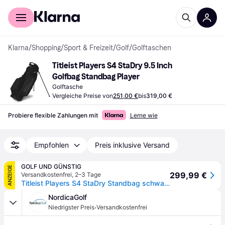
Für Shopper
Für Händler
Klarna
/
Shopping
/
Sport & Freizeit
/
Golf
/
Golftaschen
Titleist Players S4 StaDry 9.5 Inch 
Golfbag Standbag Player
Golftasche
Vergleiche Preise von
251,00 €
bis
319,00 €
Probiere flexible Zahlungen mit
Lerne wie
Empfohlen
Preis inklusive Versand
GOLF UND GÜNSTIG
ANZEIGE
299,99 €
Versandkostenfrei
,
2–3 Tage
Titleist Players S4 StaDry Standbag schwarz
NordicaGolf
·
Niedrigster Preis
Versandkostenfrei