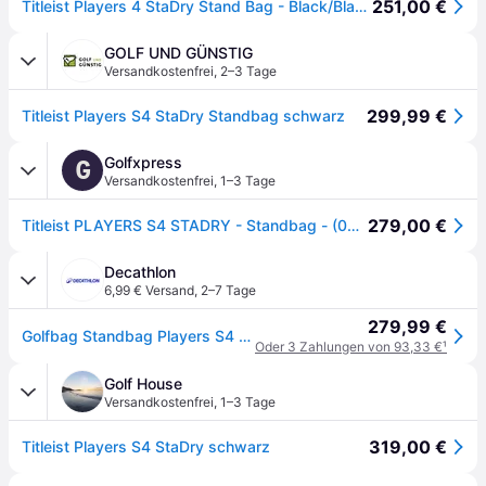
251,00 €
Titleist Players 4 StaDry Stand Bag - Black/Black/Graphite
GOLF UND GÜNSTIG
Versandkostenfrei
,
2–3 Tage
299,99 €
Titleist Players S4 StaDry Standbag schwarz
Golfxpress
G
Versandkostenfrei
,
1–3 Tage
279,00 €
Titleist PLAYERS S4 STADRY - Standbag - (002) Black/Black/Graphite
Decathlon
6,99 € Versand
,
2–7 Tage
279,99 €
Golfbag Standbag Players S4 wasserdicht schwarz
Oder 3 Zahlungen von 93,33 €
¹
Golf House
Versandkostenfrei
,
1–3 Tage
319,00 €
Titleist Players S4 StaDry schwarz