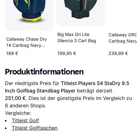
Big Max Dri Lite
Callaway ORG 
Callaway Chase Dry
Silencio 3 Cart Bag
Cartbag Navy
14 Cartbag Navy
Yellow
189 €
199,95 €
239,99 €
Produktinformationen
Der niedrigste Preis für 
Titleist Players S4 StaDry 9.5 
Inch Golfbag Standbag Player
 beträgt derzeit 
251,00 €
. Dies ist der günstigste Preis im Vergleich zu 
6
 anderen Shops.
Vergleiche:
Titleist Golf
Titleist Golftaschen