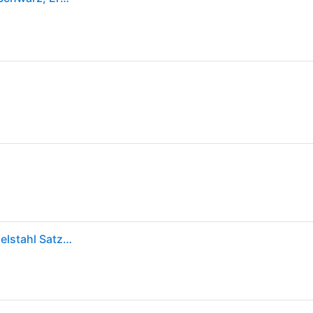
Fiskars Messerset 5 Küchenmesser, Japanischer Edelstahl Satz Messern Messer Ovp