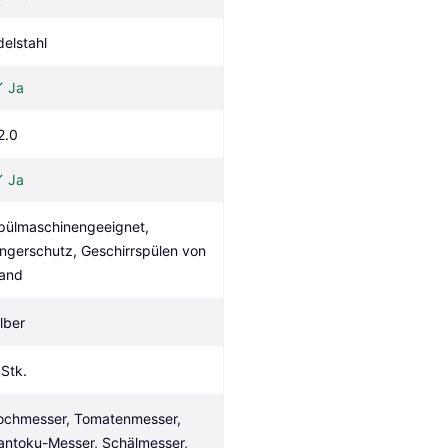
delstahl
Ja
2.0
Ja
pülmaschinengeeignet, 
ingerschutz, Geschirrspülen von 
and
ilber
 Stk.
ochmesser, Tomatenmesser, 
antoku-Messer, Schälmesser, 