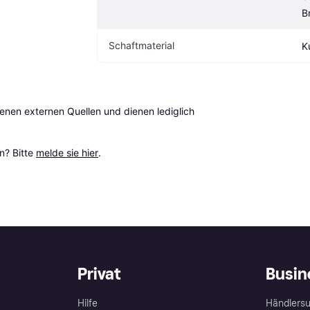
B
Schaftmaterial
K
en externen Quellen und dienen lediglich 
? Bitte 
melde sie hier
.
Privat
Busin
Hilfe
Händlersu