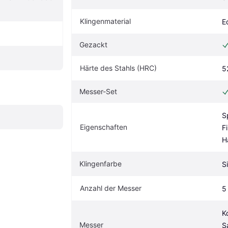
Klingenmaterial
E
Gezackt
Härte des Stahls (HRC)
5
Messer-Set
S
Eigenschaften
F
H
Klingenfarbe
S
Anzahl der Messer
5
K
Messer
S