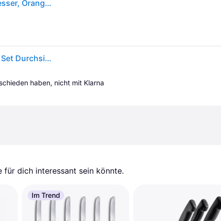
Siena Garden Küchenmesser-Set 5-teilig, Küchenmesser, Orange, Silber, Schwarz
Fiskars Functionalform Knife Set Of 5 Pieces Knives Set Durchsichtig
tschieden haben, nicht mit Klarna 
für dich interessant sein könnte.
Im Trend