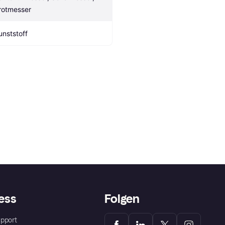
rotmesser
unststoff
ess
Folgen
pport