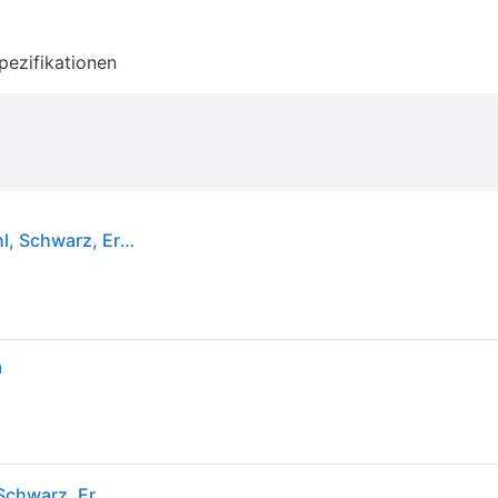
pezifikationen
Fiskars 1057558, Messer-Set, Edelstahl, Edelstahl, Schwarz, Ergonomisch, Softgrip, Finnland
m
Fiskars 1057558, Messer-Set, Edelstahl, Edelstahl, Schwarz, Ergonomisch, Softgrip, Finnland