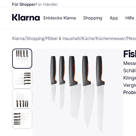
Für Shopper
Für Händler
Entdecke Klarna
Shopping
App
Hilfe
Klarna
/
Shopping
/
Möbel & Haushalt
/
Küche
/
Küchenmesser
/
Mes
Zahlungsmethoden
Shops
Zahlungsmethoden
Kaufla
Fi
Sofort bezahlen
eBay
Bezahle in 3
Temu
Messe
Teilzahlungen
Samsu
Bezahle in bis zu 30
SHEIN
Schäl
Tagen
Kling
Ratenzahlung
Vergl
Probi
Alle Shops