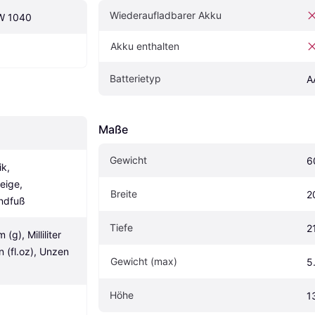
Wiederaufladbarer Akku
KW 1040
Akku enthalten
Batterietyp
A
Maße
Gewicht
6
k, 
ige, 
Breite
2
andfuß
Tiefe
2
g), Milliliter 
 (fl.oz), Unzen 
Gewicht (max)
5
Höhe
1