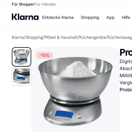
Für Shopper
Für Händler
Entdecke Klarna
Shopping
App
Hilfe
Klarna
/
Shopping
/
Möbel & Haushalt
/
Küchengeräte
/
Küchenwaag
Zahlungsmethoden
Shops
Zahlungsmethoden
Kaufla
Pr
Sofort bezahlen
eBay
-15%
Bezahle in 3 Teilzahlunge
Temu
Digit
Bezahle in bis zu 30 Tage
Samsu
Ratenzahlung
SHEIN
Absch
Millil
Vergl
Probi
Alle Shops