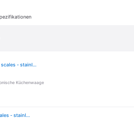
pezifikationen
ProfiCook Küchenwaagen PC-KW 1040 - kitchen scales - stainless steel/black
ronische Küchenwaage
ProfiCook Küchenwaagen PC-KW 1040 - kitchen scales - stainless steel/black