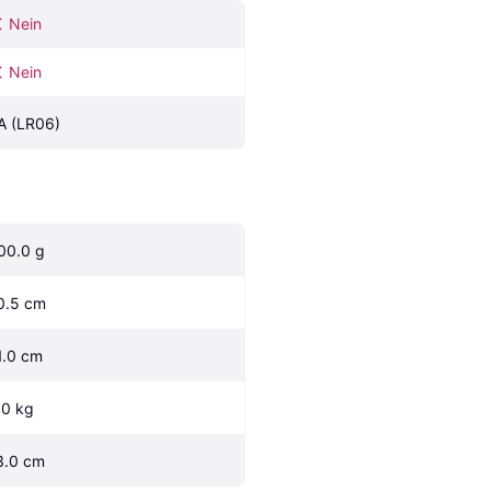
Nein
Nein
A (LR06)
00.0 g
0.5 cm
1.0 cm
.0 kg
3.0 cm