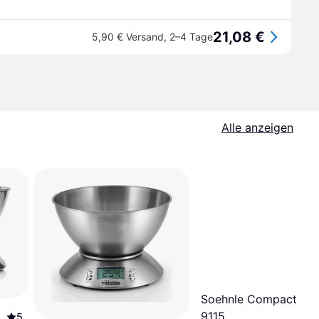
21,08 €
5,90 € Versand
,
2–4 Tage
Alle anzeigen
Soehnle Compact Sca
9115
5