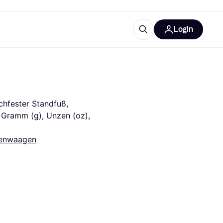
Login
Weitere Informationen
sstattung
M
Was ist Klarna?
Artikel
hfester Standfuß, 
Gramm (g), Unzen (oz), 
enwaagen
tegorien