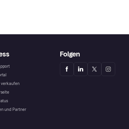
ess
Folgen
pport
rtal
a verkaufen
rseite
tatus
en und Partner