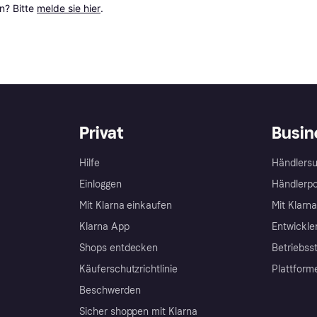
? Bitte 
melde sie hier
.
Privat
Busin
Hilfe
Händlersu
Einloggen
Händlerpo
Mit Klarna einkaufen
Mit Klarn
Klarna App
Entwickle
Shops entdecken
Betriebss
Käuferschutzrichtlinie
Plattform
Beschwerden
Sicher shoppen mit Klarna