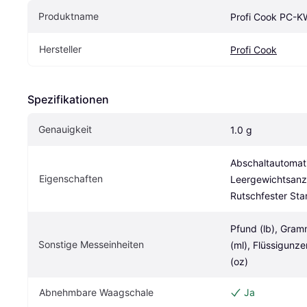
Produktname
Profi Cook PC-
Hersteller
Profi Cook
Spezifikationen
Genauigkeit
1.0 g
Abschaltautomati
Eigenschaften
Leergewichtsanze
Rutschfester St
Pfund (lb), Gramm (
Sonstige Messeinheiten
(ml), Flüssigunzen
(oz)
Abnehmbare Waagschale
Ja