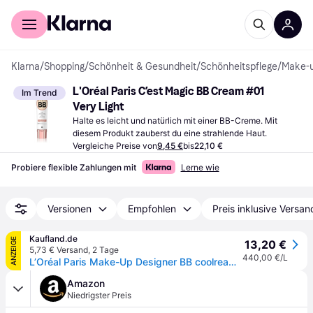
Für Shopper
Für Händler
Klarna
/
Shopping
/
Schönheit & Gesundheit
/
Schönheitspflege
/
Make-
L'Oréal Paris C’est Magic BB Cream #01 
Im Trend
Very Light
Halte es leicht und natürlich mit einer BB-Creme. Mit 
diesem Produkt zauberst du eine strahlende Haut.
Vergleiche Preise von
9,45 €
bis
22,10 €
Probiere flexible Zahlungen mit
Lerne wie
Versionen
Empfohlen
Preis inklusive Versan
Kaufland.de
ANZEIGE
13,20 €
5,73 € Versand
,
2 Tage
440,00 €/L
L’Oréal Paris Make-Up Designer BB coolream cool'est Magicool 01 VERY LIGHT, BB Cream, Messe, Licht, Unisex, Mischhaut, normale Haut, Anti-Müdigkeit, Feuchtigkeitsspendend, Beige
Amazon
Niedrigster Preis