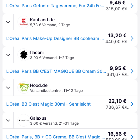
9,45 €
L'Oréal Paris Getönte Tagescreme, Für 24h Feuchtigkeit und einen ebenmäßigen Teint, Magic BB Teint Optimierer, Nr. 01 Very Light (Sehr Hell), 1 x 30 ml
315,00 €/L
Kaufland.de
5,73 € Versand
,
2 Tage
13,20 €
L’Oréal Paris Make-Up Designer BB coolream cool'est Magicool 01 VERY LIGHT, BB Cream, Messe, Licht, Unisex, Mischhaut, normale Haut, Anti-Müdigkeit, Feuchtigkeitsspendend, Beige
440,00 €/L
flaconi
3,90 € Versand
,
1–2 Tage
9,95 €
L'Oréal Paris BB C'EST MAGIQUE BB Cream 30 ml Sehr Hell
331,67 €/L
Hood.de
Versandkostenfrei
,
11–12 Tage
22,10 €
L'Oréal BB C'est Magic 30ml - Sehr leicht
736,67 €/L
Galaxus
3,00 € Versand
,
21–31 Tage
16,56 €
L'Oréal Paris, BB + CC Creme, BB C'est Magic (Beige, Nude, Sehr Hell, 30ml)
552,00 €/L