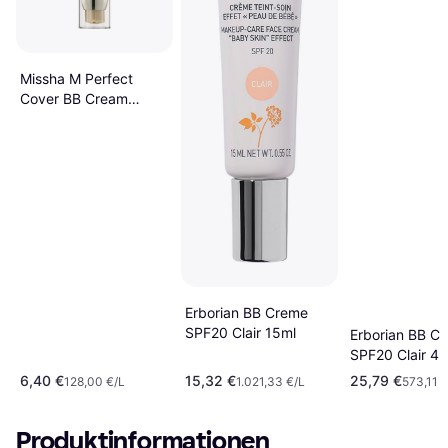
Missha M Perfect
Cover BB Cream
SPF42 PA+++ #23
Natural Beige 50ml
Erborian BB Creme
SPF20 Clair 15ml
Erborian BB C
SPF20 Clair 4
6,40 €
15,32 €
25,79 €
128,00 €/L
1.021,33 €/L
573,11 €
Produktinformationen