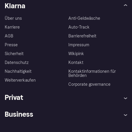
Klarna
Über uns
Anti-Geldwäsche
Karriere
Auto-Track
AGB
Barrierefreiheit
Presse
Impressum
Sicherheit
Wikipink
Datenschutz
Kontakt
Nachhaltigkeit
Kontaktinformationen für
Behörden
Weiterverkaufen
Corporate governance
Privat
Hilfe
Beschwerden
Business
Einloggen
Sicher shoppen mit Klarna
Händlersupport
Entwicklerseite
Mit Klarna einkaufen
Festgeld