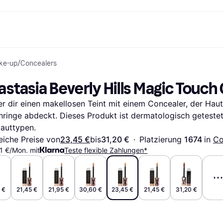
ke-up
/
Concealers
Shopping und Cashback
Shoppe und vergleiche Preise
Banking
Sparprodukte
Mobil
Foto & Video
Büroau
nd.de
Cashback
Sale
Alle Karten
Gaming & Unterhaltung
Sparkonten
Reise-eSI
stasia Beverly Hills Magic Touch
Shops entdecken
Schönheit & Gesundheit
Klarna Card
Mobilgeräte & Wearables
Flexkonto
Mitgliedschaft
Bekleidung & Accessoires
Kreditkarte
Kinder & Familie
Festgeld
r dir einen makellosen Teint mit einem Concealer, der Haut
ng
Freund:innen einladen
Spielzeug & Hobbys
Klarna Guthaben
Fahrzeuge & Zubehör
Festgeld+
Möbel & Haushalt
Garten & Außenbereich
ringe abdeckt. Dieses Produkt ist dermatologisch getestet 
TV & Audio
Küchengeräte
Hauttypen.
Sport & Freizeit
Haushaltsgeräte
eiche Preise von
23,45 €
bis
31,20 €
·
Platzierung 
1674 
in 
Co
Computer
Bücher, Filme & Musik
1 €/Mon. mit
Teste flexible Zahlungen*
Renovierung & Bau
Alle Ka
 €
21,45 €
21,95 €
30,60 €
23,45 €
21,45 €
31,20 €