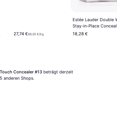
Estée Lauder Double 
Stay-in-Place Conceal
4N
27,74 €
18,28 €
¹
88,95 €/kg
c Touch Concealer #13
 beträgt derzeit 
5
 anderen Shops.