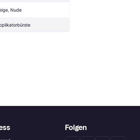
eige, Nude
pplikatorbürste
ess
Folgen