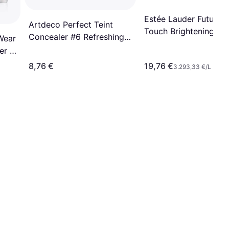
Estée Lauder Futurist
Artdeco Perfect Teint
Touch Brightening
Concealer #6 Refreshing
Wear
Skincealer - 6ml
Cream
er -
8,76 €
19,76 €
3.293,33 €/L