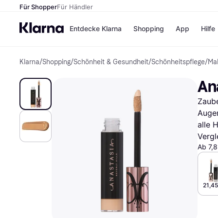
Für Shopper
Für Händler
Entdecke Klarna
Shopping
App
Hilfe
Klarna
/
Shopping
/
Schönheit & Gesundheit
/
Schönheitspflege
/
Ma
Zahlungsmethoden
Shops
Zahlungsmethoden
Kaufla
Ana
Sofort bezahlen
eBay
Bezahle in 3
Temu
Zaube
Teilzahlungen
Samsu
Bezahle in bis zu 30
SHEIN
Augen
Tagen
alle 
Ratenzahlung
Vergl
Ab 7,8
Alle Shops
21,45