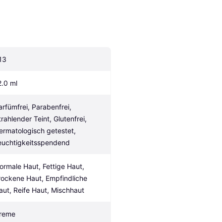
13
2.0 ml
arfümfrei, Parabenfrei, 
trahlender Teint, Glutenfrei, 
ermatologisch getestet, 
euchtigkeitsspendend
ormale Haut, Fettige Haut, 
rockene Haut, Empfindliche 
aut, Reife Haut, Mischhaut
reme