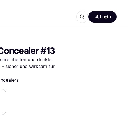
Login
Weitere Informationen
sstattung
M
Was ist Klarna?
 Concealer #13
Artikel
unreinheiten und dunkle 
– sicher und wirksam für 
ncealers
tegorien