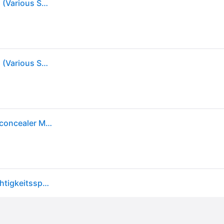
Anastasia Beverly Hills Magic Touch Concealer 12ml (Various Shades) - 13
Anastasia Beverly Hills Magic Touch Concealer 12ml (Various Shades) - 13
Anastasia Beverly Hills - Magic Touch - Concealer - concealer Magic Touch Concealer - 13
Anastasia Beverly Hills Magic Touch Concealer feuchtigkeitsspendender Korrektor Farbton 13 12 ml