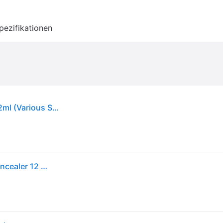
pezifikationen
Anastasia Beverly Hills Magic Touch Concealer 12ml (Various Shades) - 13
ANASTASIA Beverly Hills Magic Touch Concealer Concealer 12 ml 13