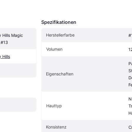
Spezifikationen
Herstellerfarbe
 Hills Magic 
#
 #13
Volumen
1
 Hills
P
S
Eigen­schaften
D
F
N
Hauttyp
T
H
Konsistenz
C