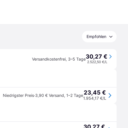
Empfohlen
30,27 €
Versandkostenfrei
,
3–5 Tage
2.522,50 €/L
23,45 €
·
Niedrigster Preis
3,90 € Versand
,
1–2 Tage
1.954,17 €/L
30,27 €