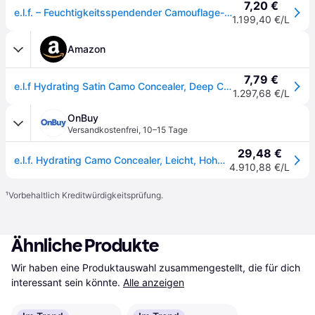
7,20 €
e.l.f. – Feuchtigkeitsspendender Camouflage-Concealer-Bunt
1.199,40 €/L
Amazon
7,79 €
e.l.f Hydrating Satin Camo Concealer, Deep Chestnut
1.297,68 €/L
OnBuy
Versandkostenfrei
,
10–15 Tage
29,48 €
e.l.f. Hydrating Camo Concealer, Leicht, Hohe Deckkraft, Langanhaltend, Deep Chestnut
4.910,88 €/L
¹
Vorbehaltlich Kreditwürdigkeitsprüfung.
Ähnliche Produkte
Wir haben eine Produktauswahl zusammengestellt, die für dich 
interessant sein könnte.
Alle anzeigen