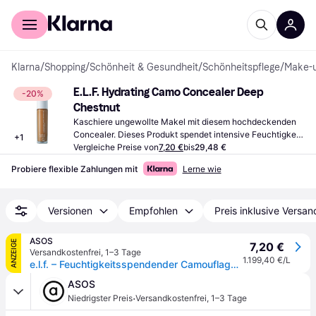
Für Shopper
Für Händler
Klarna
/
Shopping
/
Schönheit & Gesundheit
/
Schönheitspflege
/
Make-
E.L.F. Hydrating Camo Concealer Deep 
-20%
Chestnut
Kaschiere ungewollte Makel mit diesem hochdeckenden 
Concealer. Dieses Produkt spendet intensive Feuchtigkeit, 
+
1
ideal für trockene Haut.
Vergleiche Preise von
7,20 €
bis
29,48 €
Probiere flexible Zahlungen mit
Lerne wie
Versionen
Empfohlen
Preis inklusive Versan
ASOS
ANZEIGE
7,20 €
Versandkostenfrei
,
1–3 Tage
1.199,40 €/L
e.l.f. – Feuchtigkeitsspendender Camouflage-Concealer-Bunt
ASOS
·
Niedrigster Preis
Versandkostenfrei
,
1–3 Tage