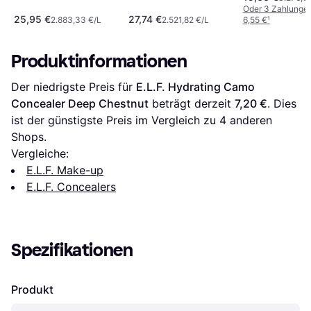
Beige
Oder 3 Zahlunge
25,95 €
27,74 €
2.883,33 €/L
2.521,82 €/L
6,55 €
¹
Produktinformationen
Der niedrigste Preis für 
E.L.F. Hydrating Camo 
Concealer Deep Chestnut
 beträgt derzeit 
7,20 €
. Dies 
ist der günstigste Preis im Vergleich zu 
4
 anderen 
Shops.
Vergleiche:
E.L.F. Make-up
E.L.F. Concealers
Spezifikationen
Produkt