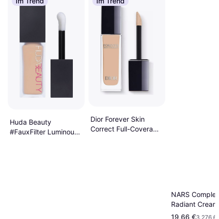
Im Trend
Im Trend
Dior Forever Skin
Huda Beauty
Correct Full-Coverage
#FauxFilter Luminous
Concealer 2.5N
Matte Concealer 2.7N
Neutral
Coconut Flakes
NARS Complex
Radiant Cream
Concealer Cre
19,66 €
3.276,67