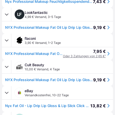
7,43 €
Nyx Professional Makeup Feuchtigkeitsspendender Lipgloss, Intensiver Glanz und bis zu 12 Stunden Pflege, Mit dickem Applikator und nährenden Ölen, Fat Oil Lip Drip, Farbe: Missed Call, 1 Stück
Lookfantastic
4,99 € Versand
,
3–5 Tage
9,19 €
NYX Professional Makeup Fat Oil Lip Drip Lip Gloss - Missed Call
flaconi
3,90 € Versand
,
1–2 Tage
7,95 €
NYX Professional Makeup Fat Oil Lip Drip Lipgloss 4.8 ml Missed Call - Rosa
Oder 3 Zahlungen von 2,65 €
¹
Cult Beauty
10,00 € Versand
,
4 Tage
9,19 €
NYX Professional Makeup Fat Oil Lip Drip Lip Gloss - Missed Call
eBay
Versandkostenfrei
,
10–22 Tage
13,82 €
Nyx Fat Oil - Lip Drip Lip Gloss & Lip Slick Click Shiny Lip Balm - Selection