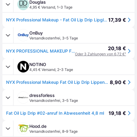
Douglas
4,95 € Versand
,
1–3 Tage
17,39 €
NYX Professional Makeup - Fat Oil Lip Drip Lipgloss 4,8 ml MISSED CALL (3622.92 € / 1 l)
OnBuy
Versandkostenfrei
,
3–5 Tage
20,18 €
NYX PROFESSIONAL MAKEUP Fat Oil Lip Drip Feuchtigkeitsspendender, glnzender und veganer getnter Lipgloss Missed Call (Sheer Pink)
Oder 3 Zahlungen von 6,72 €
¹
NOTINO
4,45 € Versand
,
2–3 Tage
8,90 €
NYX Professional Makeup Fat Oil Lip Drip Lippenöl Farbton 02 Missed Call 4.8 ml
dressforless
Versandkostenfrei
,
3–5 Tage
19,18 €
Fat Oil Lip Drip #02-anruf In Abwesenheit 4,8 ml
Hood.de
Versandkostenfrei
,
8–9 Tage