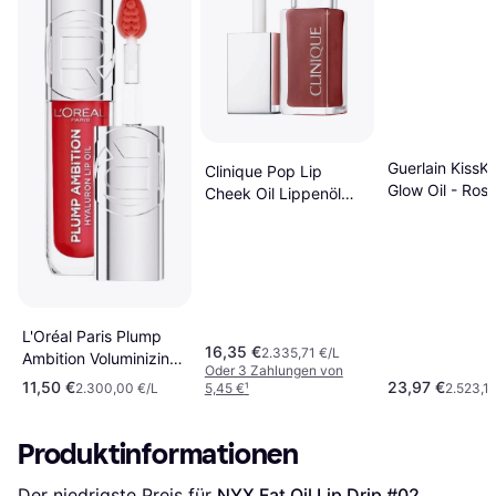
Guerlain KissK
Clinique Pop Lip
Glow Oil - Ros
Cheek Oil Lippenöl
Braun 7 ml
L'Oréal Paris Plump
16,35 €
2.335,71 €/L
Ambition Voluminizing
Oder 3 Zahlungen von
Lip Oil - Rouge in Love
11,50 €
23,97 €
2.300,00 €/L
5,45 €
¹
2.523,16
Produktinformationen
Der niedrigste Preis für 
NYX Fat Oil Lip Drip #02 