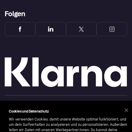
Folgen
Copyright © 2005-2026 Klarna Bank AB (publ). Headquarters: Stockholm, Sweden. All
rights reserved. Klarna Bank AB (publ). Sveavägen 46, 111 34 Stockholm. Organization
number: 556737-0431
Cookies und Datenschutz
Wir verwenden Cookies, damit unsere Website optimal funktioniert, und
Nutzungsbedingungen
Cookies
Klarna.com
um dein Surfverhalten zu analysieren und zu personalisieren. Außerdem
teilen wir Daten mit unseren Werbepartner:innen. Du kannst deine