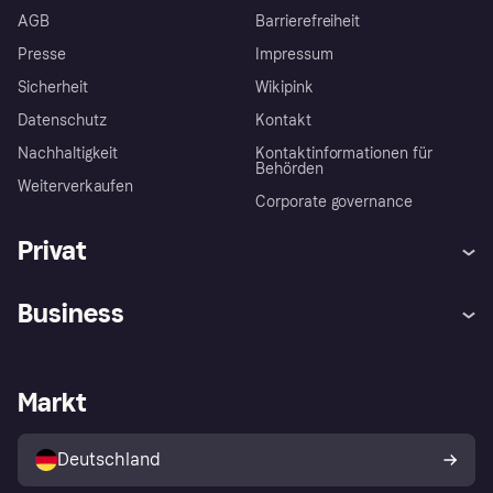
AGB
Barrierefreiheit
Presse
Impressum
Sicherheit
Wikipink
Datenschutz
Kontakt
Nachhaltigkeit
Kontaktinformationen für
Behörden
Weiterverkaufen
Corporate governance
Privat
Hilfe
Beschwerden
Business
Einloggen
Sicher shoppen mit Klarna
Händlersupport
Entwicklerseite
Mit Klarna einkaufen
Festgeld
Händlerportal
Betriebsstatus
Markt
Klarna App
Datenschutzeinstellungen
Mit Klarna verkaufen
Plattformen und Partner
Shops entdecken
Dein Widerrufsrecht
Deutschland
Käuferschutzrichtlinie