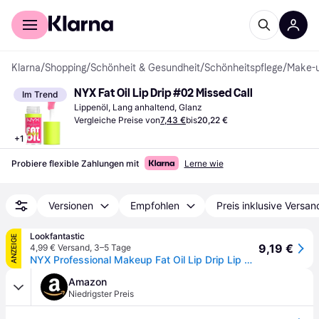
Für Shopper
Für Händler
Klarna
/
Shopping
/
Schönheit & Gesundheit
/
Schönheitspflege
/
Make-
NYX Fat Oil Lip Drip #02 Missed Call
Im Trend
Lippenöl, Lang anhaltend, Glanz
Vergleiche Preise von
7,43 €
bis
20,22 €
+
1
Probiere flexible Zahlungen mit
Lerne wie
Versionen
Empfohlen
Preis inklusive Versan
Lookfantastic
ANZEIGE
9,19 €
4,99 € Versand
,
3–5 Tage
NYX Professional Makeup Fat Oil Lip Drip Lip Gloss - Missed Call
Amazon
Niedrigster Preis