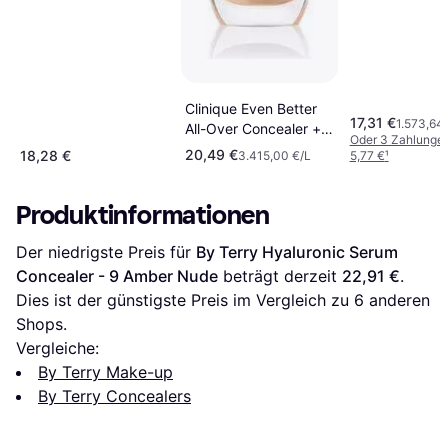
Clinique Even Better
17,31 €
1.573,64
All-Over Concealer +
Oder 3 Zahlunge
Eraser WN04 Bone
20,49 €
18,28 €
3.415,00 €/L
5,77 €
¹
Produktinformationen
Der niedrigste Preis für 
By Terry Hyaluronic Serum 
Concealer - 9 Amber Nude
 beträgt derzeit 
22,91 €
. 
Dies ist der günstigste Preis im Vergleich zu 
6
 anderen 
Shops.
Vergleiche:
By Terry Make-up
By Terry Concealers