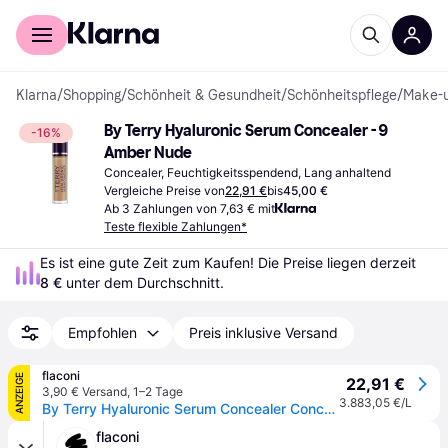
Für Shopper
Für Händler
Klarna
/
Shopping
/
Schönheit & Gesundheit
/
Schönheitspflege
/
Make-
By Terry Hyaluronic Serum Concealer - 9 
-16%
Amber Nude
Concealer, Feuchtigkeitsspendend, Lang anhaltend
Vergleiche Preise von
22,91 €
bis
45,00 €
Ab 3 Zahlungen von 7,63 € mit
Teste flexible Zahlungen*
Es ist eine gute Zeit zum Kaufen! Die Preise liegen derzeit 
8 €
 unter dem Durchschnitt.
Empfohlen
Preis inklusive Versand
flaconi
ANZEIGE
22,91 €
3,90 € Versand
,
1–2 Tage
3.883,05 €/L
By Terry Hyaluronic Serum Concealer Concealer 5 ml Nr. 9 - Amber Nude
flaconi