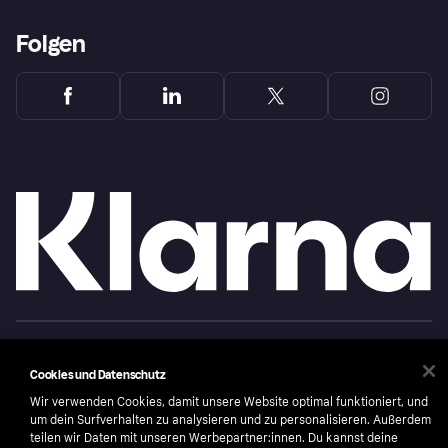
Folgen
Copyright © 2005-2026 Klarna Bank AB (publ). Headquarters: Stockholm, Sweden. All
rights reserved. Klarna Bank AB (publ). Sveavägen 46, 111 34 Stockholm. Organization
number: 556737-0431
Cookies und Datenschutz
Wir verwenden Cookies, damit unsere Website optimal funktioniert, und
Nutzungsbedingungen
Cookies
Klarna.com
um dein Surfverhalten zu analysieren und zu personalisieren. Außerdem
teilen wir Daten mit unseren Werbepartner:innen. Du kannst deine