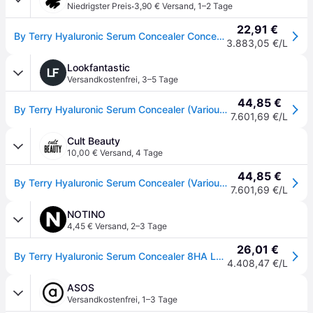
·
Niedrigster Preis
3,90 € Versand
,
1–2 Tage
22,91 €
By Terry Hyaluronic Serum Concealer Concealer 5 ml Nr. 9 - Amber Nude
3.883,05 €/L
Lookfantastic
Versandkostenfrei
,
3–5 Tage
44,85 €
By Terry Hyaluronic Serum Concealer (Various Shades) - 9. Amber Nude
7.601,69 €/L
Cult Beauty
10,00 € Versand
,
4 Tage
44,85 €
By Terry Hyaluronic Serum Concealer (Various Shades) - 9. Amber Nude
7.601,69 €/L
NOTINO
4,45 € Versand
,
2–3 Tage
26,01 €
By Terry Hyaluronic Serum Concealer 8HA Langzeit-Korrektor mit Hyaluronsäure Farbton N9 Amber Nude 5.9 ml
4.408,47 €/L
ASOS
Versandkostenfrei
,
1–3 Tage