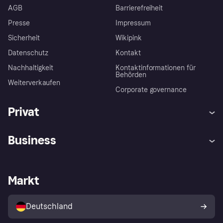
AGB
Barrierefreiheit
Presse
Impressum
Sicherheit
Wikipink
Datenschutz
Kontakt
Nachhaltigkeit
Kontaktinformationen für
Behörden
Weiterverkaufen
Corporate governance
Privat
Hilfe
Beschwerden
Business
Einloggen
Sicher shoppen mit Klarna
Händlersupport
Entwicklerseite
Mit Klarna einkaufen
Festgeld
Händlerportal
Betriebsstatus
Markt
Klarna App
Datenschutzeinstellungen
Mit Klarna verkaufen
Plattformen und Partner
Shops entdecken
Dein Widerrufsrecht
Deutschland
Käuferschutzrichtlinie