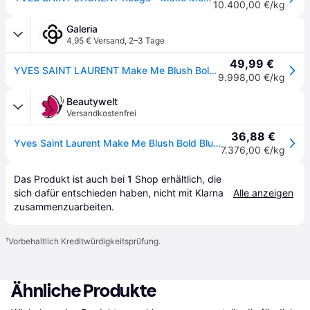
10.400,00 €/kg
Galeria
4,95 € Versand
,
2–3 Tage
49,99 €
YVES SAINT LAURENT Make Me Blush Bold Blurring, Gesichts Make-up, rouge, Puder, rot (15 Chili Crush), mattierend, Deckkraft: Leicht bis Mittel, rot, 5
9.998,00 €/kg
Beautywelt
Versandkostenfrei
36,88 €
Yves Saint Laurent Make Me Blush Bold Blurring Blush 5 g 15 Chili Crush
7.376,00 €/kg
Das Produkt ist auch bei 
1
Shop
 erhältlich, die 
sich dafür entschieden haben, nicht mit Klarna 
Alle anzeigen
zusammenzuarbeiten.
¹
Vorbehaltlich Kreditwürdigkeitsprüfung.
Ähnliche Produkte