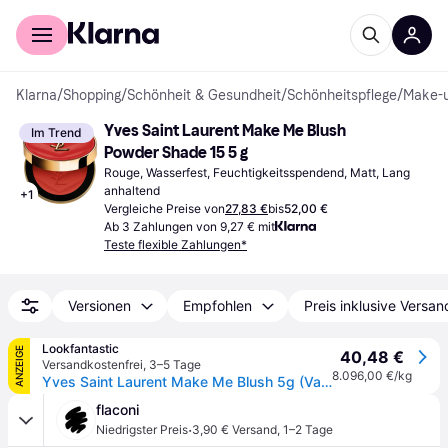
Für Shopper
Für Händler
Klarna
/
Shopping
/
Schönheit & Gesundheit
/
Schönheitspflege
/
Make-
Yves Saint Laurent Make Me Blush 
Im Trend
Powder Shade 15 5 g
Rouge, Wasserfest, Feuchtigkeitsspendend, Matt, Lang 
anhaltend
+
1
Vergleiche Preise von
27,83 €
bis
52,00 €
Ab 3 Zahlungen von 9,27 € mit
Teste flexible Zahlungen*
Versionen
Empfohlen
Preis inklusive Versan
Lookfantastic
ANZEIGE
40,48 €
Versandkostenfrei
,
3–5 Tage
8.096,00 €/kg
Yves Saint Laurent Make Me Blush 5g (Various Shades) - Chilli Crush
flaconi
·
Niedrigster Preis
3,90 € Versand
,
1–2 Tage