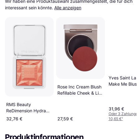
Wir haben eine Produktauswahl zusammengestellt, die für dich 
interessant sein könnte.
Alle anzeigen
Yves Saint Lau
Make Me Blush
Rose Inc Cream Blush
Blurring Blush 
Refillable Cheek & Lip
Colour Dahlia
RMS Beauty
31,96 €
ReDimension Hydra
Oder 3 Zahlunge
Powder Blush Mai Tai
32,76 €
27,59 €
10,65 €
¹
Produktinformationen