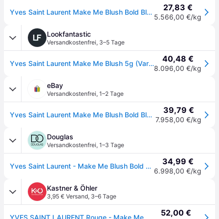
27,83 €
Yves Saint Laurent Make Me Blush Bold Blurring Blush Rouge 6 g Nr. 15 - Chili Crush
5.566,00 €/kg
Lookfantastic
Versandkostenfrei
,
3–5 Tage
40,48 €
Yves Saint Laurent Make Me Blush 5g (Various Shades) - Chilli Crush
8.096,00 €/kg
eBay
Versandkostenfrei
,
1–2 Tage
39,79 €
Yves Saint Laurent Make Me Blush Bold Blurring Blush 15 Chili Crush 6g
7.958,00 €/kg
Douglas
Versandkostenfrei
,
1–3 Tage
34,99 €
Yves Saint Laurent - Make Me Blush Bold Blurring Blush 5 g 15 - CHILI CRUSH (6998 € / 1 kg)
6.998,00 €/kg
Kastner & Öhler
3,95 € Versand
,
3–6 Tage
52,00 €
YVES SAINT LAURENT Rouge - Make Me Blush Bold Blurring Blush (15 Chili Crush)