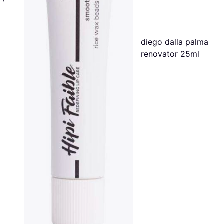
diego dalla palma lip
renovator 25ml