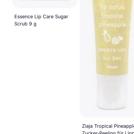
Essence Lip Care Sugar
Scrub 9 g
Ziaja Tropical Pineappl
Zucker-Peeling für Lip