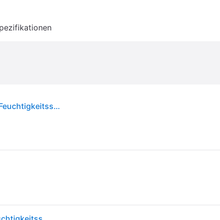
pezifikationen
Collistar K18904, Lippenpeeling, trockene Haut, Feuchtigkeitsspendend, Nährend, Schutz, Glättend, Beruhigend, Tube, COCO-CAPRYLATE/CAPRATE, HELIANTHUS ANNUUS SEED OIL, SUCROSE, TREHALOSE, SILICA, COCOS NUCIFERA..., 12 ml
Collistar K18904, Lippenpeeling, trockene Haut, Feuchtigkeitsspendend, Nährend, Schutz, Glättend, Beruhigend, Tube, COCO-CAPRYLATE/CAPRATE, HELIANTHUS ANNUUS SEED OIL, SUCROSE, TREHALOSE, SILICA, COCOS NUCIFERA..., 12 ml