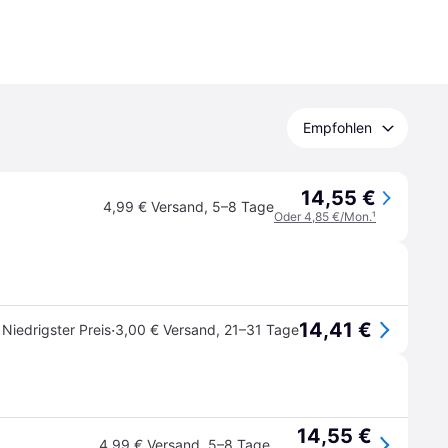
Empfohlen
14,55 €
4,99 € Versand
,
5–8 Tage
Oder 4,85 €/Mon.
¹
14,41 €
·
Niedrigster Preis
3,00 € Versand
,
21–31 Tage
14,55 €
4,99 € Versand
,
5–8 Tage