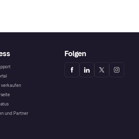
ess
Folgen
pport
rtal
a verkaufen
rseite
tatus
en und Partner