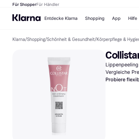
Für Shopper
Für Händler
Entdecke Klarna
Shopping
App
Hilfe
Klarna
/
Shopping
/
Schönheit & Gesundheit
/
Körperpflege & Hygie
Zahlungsmethoden
Shops
Zahlungsmethoden
Kaufla
Collista
Sofort bezahlen
eBay
Bezahle in 3
Temu
Lippenpeeling
Teilzahlungen
Samsu
Bezahle in bis zu 30
SHEIN
Vergleiche Pr
Tagen
Probiere flexi
Ratenzahlung
Alle Shops