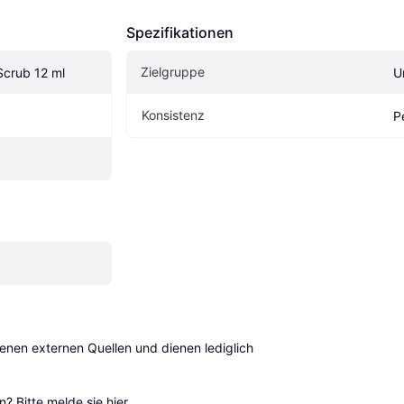
Spezifikationen
Zielgruppe
 Scrub 12 ml
U
Konsistenz
P
en externen Quellen und dienen lediglich 
? Bitte 
melde sie hier
.