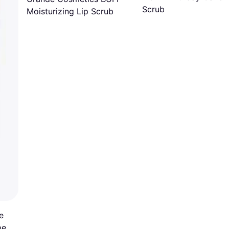
Scrub
Moisturizing Lip Scrub
e
pen