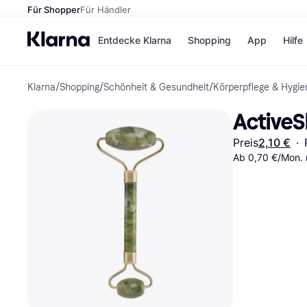
Für Shopper
Für Händler
Entdecke Klarna
Shopping
App
Hilfe
Klarna
/
Shopping
/
Schönheit & Gesundheit
/
Körperpflege & Hygie
Zahlungsmethoden
Shops
Zahlungsmethoden
Kaufla
ActiveS
Sofort bezahlen
eBay
Bezahle in 3
Temu
Preis
2,10 €
·
Teilzahlungen
Samsu
Bezahle in bis zu 30
Ab 0,70 €/Mon. 
SHEIN
Tagen
Ratenzahlung
Alle Shops