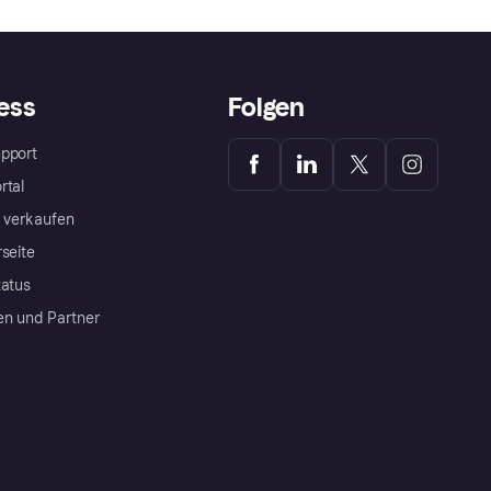
ess
Folgen
pport
rtal
a verkaufen
rseite
tatus
en und Partner