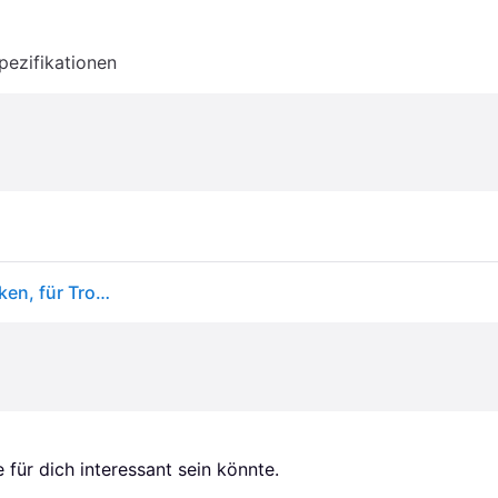
pezifikationen
Gesichtsmassageroller aus Jade, grün, mit zwei Zinken, für Trocken- oder Ölmassage, kühlbar
für dich interessant sein könnte.