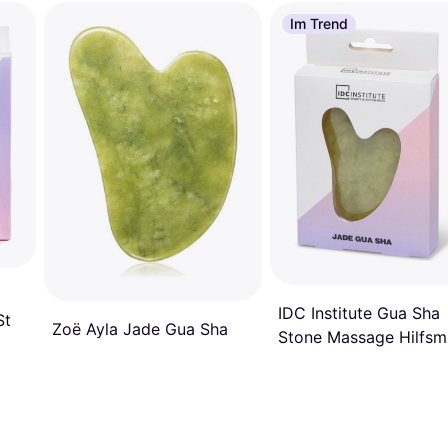
Im Trend
IDC Institute Gua Sha
St
Zoë Ayla Jade Gua Sha
Stone Massage Hilfsmi
für das Gesicht 1 St.