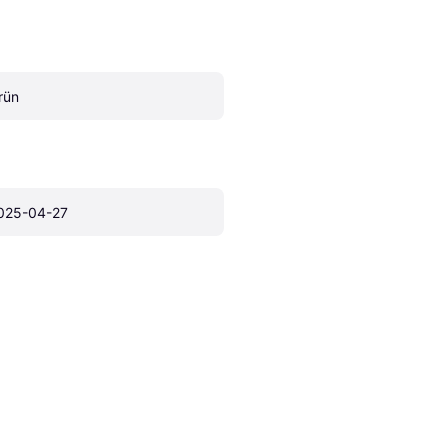
rün
025-04-27