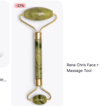
-21%
Rena Chris Face n Bo
Massage Tool
ttel