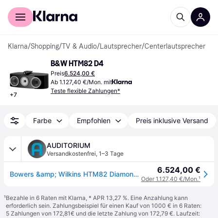
Für Shopper
Für Händler
Klarna
/
Shopping
/
TV & Audio
/
Lautsprecher
/
Centerlautsprecher
B&W HTM82 D4
Preis
6.524,00 €
Ab 1.127,40 €/Mon. mit
Teste flexible Zahlungen*
+
7
Farbe
Empfohlen
Preis inklusive Versand
AUDITORIUM
Versandkostenfrei
,
1–3 Tage
6.524,00 €
Bowers &amp; Wilkins HTM82 Diamond D4 Centerlautsprecher schwarz Hochglanz
Oder 1.127,40 €/Mon.
¹
¹
Bezahle in 6 Raten mit Klarna, * APR 13,27 %. Eine Anzahlung kann
erforderlich sein. Zahlungsbeispiel für einen Kauf von 1000 € in 6 Raten:
5 Zahlungen von 172,81€ und die letzte Zahlung von 172,79 €. Laufzeit: