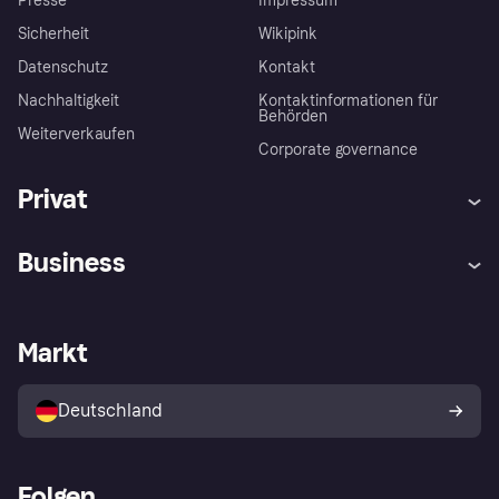
Presse
Impressum
Sicherheit
Wikipink
Datenschutz
Kontakt
Nachhaltigkeit
Kontaktinformationen für
Behörden
Weiterverkaufen
Corporate governance
Privat
Hilfe
Beschwerden
Business
Einloggen
Sicher shoppen mit Klarna
Händlersupport
Entwicklerseite
Mit Klarna einkaufen
Festgeld
Händlerportal
Betriebsstatus
Markt
Klarna App
Datenschutzeinstellungen
Mit Klarna verkaufen
Plattformen und Partner
Shops entdecken
Dein Widerrufsrecht
Deutschland
Käuferschutzrichtlinie
Folgen