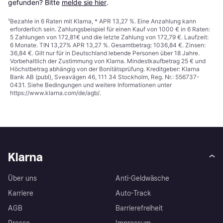
gefunden? Bitte 
melde sie hier
.
¹
Bezahle in 6 Raten mit Klarna, * APR 13,27 %. Eine Anzahlung kann
erforderlich sein. Zahlungsbeispiel für einen Kauf von 1000 € in 6 Raten:
5 Zahlungen von 172,81€ und die letzte Zahlung von 172,79 €. Laufzeit:
6 Monate. TIN 13,27% APR 13,27 %. Gesamtbetrag: 1036,84 €. Zinsen:
36,84 €. Gilt nur für in Deutschland lebende Personen über 18 Jahre.
Vorbehaltlich der Zustimmung von Klarna. Mindestkaufbetrag 25 € und
Höchstbetrag abhängig von der Bonitätsprüfung. Kreditgeber: Klarna
Bank AB (publ), Sveavägen 46, 111 34 Stockholm, Reg. Nr.: 556737-
0431. Siehe Bedingungen und weitere Informationen unter
https://www.klarna.com/de/agb/
.
Klarna
Über uns
Anti-Geldwäsche
Karriere
Auto-Track
AGB
Barrierefreiheit