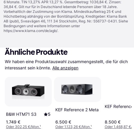
6 Monate. TIN 13,27% APR 13,27 %. Gesamtbetrag: 1036,84 €. Zinsen:
36,84 €. Gilt nur für in Deutschland lebende Personen über 18 Jahre.
Vorbehaltlich der Zustimmung von Klarna. Mindestkaufbetrag 25 € und
Höchstbetrag abhängig von der Bonitätsprüfung. Kreditgeber: Klarna Bank
AB (publ), Sveavägen 46, 111 34 Stockholm, Reg. Nr.: 556737-0431. Siehe
Bedingungen und weitere Informationen unter
https://www.klarna.com/de/agb/
.
Ähnliche Produkte
Wir haben eine Produktauswahl zusammengestellt, die für dich 
interessant sein könnte.
Alle anzeigen
KEF Reference
KEF Reference 2 Meta
B&W HTM71 S3
5
1.749 €
6.500 €
8.500 €
Oder 302,25 €/Mon.
¹
Oder 1.123,26 €/Mon.
¹
Oder 1.468,87 €/