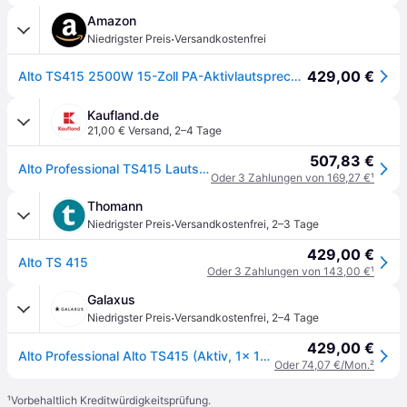
Amazon
·
Niedrigster Preis
Versandkostenfrei
429,00 €
Alto TS415 2500W 15-Zoll PA-Aktivlautsprecher
Kaufland.de
21,00 € Versand
,
2–4 Tage
507,83 €
Alto Professional TS415 Lautsprecher 2,5-Wege Schwarz Verkabelt & Kabellos 1250 W
Oder 3 Zahlungen von 169,27 €
¹
Thomann
·
Niedrigster Preis
Versandkostenfrei
,
2–3 Tage
429,00 €
Alto TS 415
Oder 3 Zahlungen von 143,00 €
¹
Galaxus
·
Niedrigster Preis
Versandkostenfrei
,
2–4 Tage
429,00 €
Alto Professional Alto TS415 (Aktiv, 1x 1250 W), PA Lautsprecher, Schwarz
Oder 74,07 €/Mon.
²
¹
Vorbehaltlich Kreditwürdigkeitsprüfung.