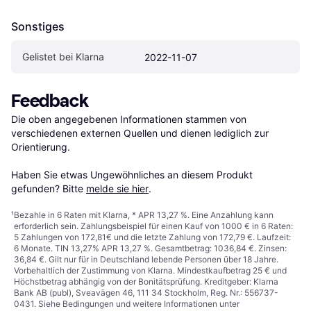
Sonstiges
Gelistet bei Klarna
2022-11-07
Feedback
Die oben angegebenen Informationen stammen von 
verschiedenen externen Quellen und dienen lediglich zur 
Orientierung.

Haben Sie etwas Ungewöhnliches an diesem Produkt 
gefunden? Bitte 
melde sie hier
.
¹
Bezahle in 6 Raten mit Klarna, * APR 13,27 %. Eine Anzahlung kann
erforderlich sein. Zahlungsbeispiel für einen Kauf von 1000 € in 6 Raten:
5 Zahlungen von 172,81€ und die letzte Zahlung von 172,79 €. Laufzeit:
6 Monate. TIN 13,27% APR 13,27 %. Gesamtbetrag: 1036,84 €. Zinsen:
36,84 €. Gilt nur für in Deutschland lebende Personen über 18 Jahre.
Vorbehaltlich der Zustimmung von Klarna. Mindestkaufbetrag 25 € und
Höchstbetrag abhängig von der Bonitätsprüfung. Kreditgeber: Klarna
Bank AB (publ), Sveavägen 46, 111 34 Stockholm, Reg. Nr.: 556737-
0431. Siehe Bedingungen und weitere Informationen unter