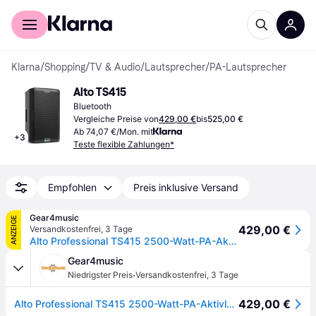
Für Shopper
Für Händler
Klarna
/
Shopping
/
TV & Audio
/
Lautsprecher
/
PA-Lautsprecher
Alto TS415
Bluetooth
Vergleiche Preise von
429,00 €
bis
525,00 €
Ab 74,07 €/Mon. mit
+
3
Teste flexible Zahlungen*
Empfohlen
Preis inklusive Versand
Gear4music
ANZEIGE
429,00 €
Versandkostenfrei
,
3 Tage
Alto Professional TS415 2500-Watt-PA-Aktivlautsprecher
Gear4music
·
Niedrigster Preis
Versandkostenfrei
,
3 Tage
429,00 €
Alto Professional TS415 2500-Watt-PA-Aktivlautsprecher