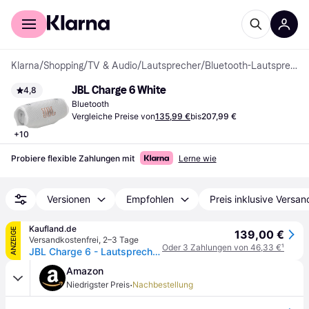
Für Shopper
Für Händler
Klarna
/
Shopping
/
TV & Audio
/
Lautsprecher
/
Bluetooth-Lautsprecher
JBL Charge 6 White
4,8
Bluetooth
Vergleiche Preise von
135,99 €
bis
207,99 €
+
10
Probiere flexible Zahlungen mit
Lerne wie
Versionen
Empfohlen
Preis inklusive Versan
Kaufland.de
ANZEIGE
139,00 €
Versandkostenfrei
,
2–3 Tage
Oder 3 Zahlungen von 46,33 €
¹
JBL Charge 6 - Lautsprecher - tragbar - kabellos
Amazon
·
Niedrigster Preis
Nachbestellung