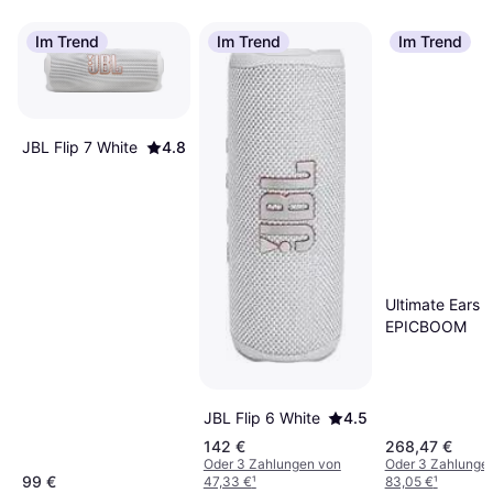
Im Trend
Im Trend
Im Trend
JBL Flip 7 White
4.8
Ultimate Ears
EPICBOOM
JBL Flip 6 White
4.5
142 €
268,47 €
Oder 3 Zahlungen von
Oder 3 Zahlunge
99 €
47,33 €
¹
83,05 €
¹