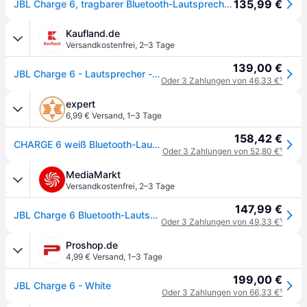
135,99 €
JBL Charge 6, tragbarer Bluetooth-Lautsprecher, 28 Stunden Akkulaufzeit, IP68 wasserdicht, Staub- und stoßfest, JBL Pro Sound mit AI Sound Boost, Auracast Multi-Speaker, Weiß
Kaufland.de
Versandkostenfrei
,
2–3 Tage
139,00 €
JBL Charge 6 - Lautsprecher - tragbar - kabellos
Oder 3 Zahlungen von 46,33 €
¹
expert
6,99 € Versand
,
1–3 Tage
158,42 €
CHARGE 6 weiß Bluetooth-Lautsprecher
Oder 3 Zahlungen von 52,80 €
¹
MediaMarkt
Versandkostenfrei
,
2–3 Tage
147,99 €
JBL Charge 6 Bluetooth-Lautsprecher, Weiß, Wasserfest
Oder 3 Zahlungen von 49,33 €
¹
Proshop.de
4,99 € Versand
,
1–3 Tage
199,00 €
JBL Charge 6 - White
Oder 3 Zahlungen von 66,33 €
¹