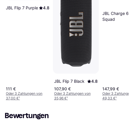
JBL Flip 7 Purple
4.8
JBL Charge 6
Squad
JBL Flip 7 Black
4.8
111 €
107,90 €
147,99 €
Oder 3 Zahlungen von
Oder 3 Zahlungen von
Oder 3 Zahlunge
37,00 €
¹
35,96 €
¹
49,33 €
¹
Bewertungen