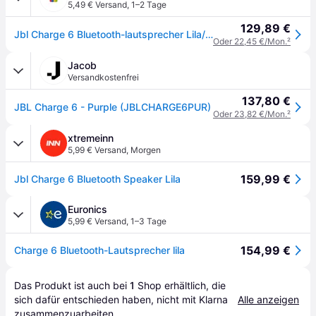
5,49 € Versand
,
1–2 Tage
129,89 €
Jbl Charge 6 Bluetooth-lautsprecher Lila/purple - Neu & Ovp
Oder 22,45 €/Mon.
²
Jacob
Versandkostenfrei
137,80 €
JBL Charge 6 - Purple (JBLCHARGE6PUR)
Oder 23,82 €/Mon.
²
xtremeinn
5,99 € Versand
,
Morgen
159,99 €
Jbl Charge 6 Bluetooth Speaker Lila
Euronics
5,99 € Versand
,
1–3 Tage
154,99 €
Charge 6 Bluetooth-Lautsprecher lila
Das Produkt ist auch bei 
1
Shop
 erhältlich, die 
sich dafür entschieden haben, nicht mit Klarna 
Alle anzeigen
zusammenzuarbeiten.