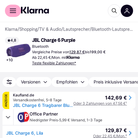
Für Shopper
Für Händler
Klarna
/
Shopping
/
TV & Audio
/
Lautsprecher
/
Bluetooth-Lautsprecher
JBL Charge 6 Purple
4,8
Bluetooth
Vergleiche Preise von
129,87 €
bis
199,00 €
Ab 22,45 €/Mon. mit
+
10
Teste flexible Zahlungen*
Versionen
Empfohlen
Preis inklusive Versan
Kaufland.de
ANZEIGE
142,69 €
Versandkostenfrei
,
5–8 Tage
Oder 3 Zahlungen von 47,56 €
¹
JBL Charge 6 Tragbarer Bluetooth-Lautsprecher, 45 W, 28 Stunden, IP68 wasserdicht, staubdicht und stoßfest, integrierte Powerbank, violett
Office Partner
·
Niedrigster Preis
5,99 € Versand
,
1–3 Tage
129,87 €
JBL Charge 6, Lila
Oder 22,45 €/Mon.
²