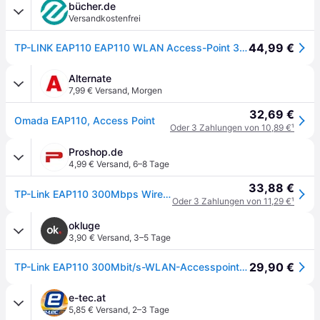
bücher.de
Versandkostenfrei
44,99 €
TP-LINK EAP110 EAP110 WLAN Access-Point 300 MBit/s 2.4 GHz
Alternate
7,99 € Versand
,
Morgen
32,69 €
Omada EAP110, Access Point
Oder 3 Zahlungen von 10,89 €
¹
Proshop.de
4,99 € Versand
,
6–8 Tage
33,88 €
TP-Link EAP110 300Mbps Wireless N Ceiling Mount Access Point
Oder 3 Zahlungen von 11,29 €
¹
okluge
3,90 € Versand
,
3–5 Tage
29,90 €
TP-Link EAP110 300Mbit/s-WLAN-Accesspoint zur Deckenmontage
e-tec.at
5,85 € Versand
,
2–3 Tage