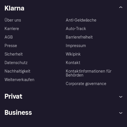
Klarna
Über uns
Anti-Geldwäsche
Karriere
Auto-Track
AGB
Barrierefreiheit
Presse
Impressum
Sicherheit
Wikipink
Datenschutz
Kontakt
Nachhaltigkeit
Kontaktinformationen für
Behörden
Weiterverkaufen
Corporate governance
Privat
Hilfe
Beschwerden
Business
Einloggen
Sicher shoppen mit Klarna
Händlersupport
Entwicklerseite
Mit Klarna einkaufen
Festgeld