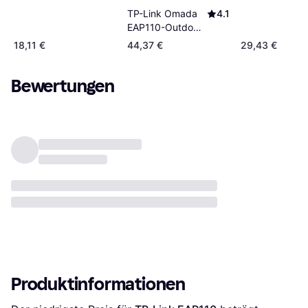
TP-Link Omada
4.1
EAP110-Outdoor
300Mbps
18,11 €
44,37 €
29,43 €
Wireless N
Outdoor Access
Bewertungen
Point
Produktinformationen