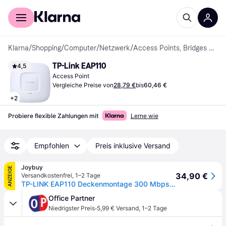
Für Shopper
Für Händler
Klarna
/
Shopping
/
Computer
/
Netzwerk
/
Access Points, Bridges & Repeater
TP-Link EAP110
4,5
Access Point
Vergleiche Preise von
28,79 €
bis
60,46 €
+
2
Probiere flexible Zahlungen mit
Lerne wie
Empfohlen
Preis inklusive Versand
Joybuy
ANZEIGE
34,90 €
Versandkostenfrei
,
1–2 Tage
TP-LINK EAP110 Deckenmontage 300 Mbps WLAN Access Point
Office Partner
·
Niedrigster Preis
5,99 € Versand
,
1–2 Tage