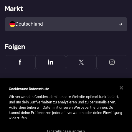
Händlerportal
Betriebsstatus
Markt
Klarna App
Datenschutzeinstellungen
Mit Klarna verkaufen
Plattformen und Partner
Shops entdecken
Dein Widerrufsrecht
Deutschland
Käuferschutzrichtlinie
Folgen
Cookies und Datenschutz
Wir verwenden Cookies, damit unsere Website optimal funktioniert,
und um dein Surfverhalten zu analysieren und zu personalisieren.
Außerdem teilen wir Daten mit unseren Werbepartner:innen. Du
kannst deine Präferenzen jederzeit verwalten oder deine Einwilligung
widerrufen.
Einstellungen ändern