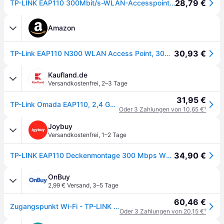
28,79 €
TP-LINK EAP110 300Mbit/s-WLAN-Accesspoint zur Deckenmontage
Amazon
30,93 €
TP-Link EAP110 N300 WLAN Access Point, 300Mbit/s 2,4GHz, 100-Mbit/s-LAN-Port, Passives PoE, WPA/WPA2-Enterprise
Kaufland.de
Versandkostenfrei
,
2–3 Tage
31,95 €
TP-Link Omada EAP110, 2,4 GHz, 300 Mbit/s, 64-bit WEP, 128-bit WEP, 152-bit WEP, HTTPS, SNMP, SNMPv2, SSH, WPA, WPA-PSK, WPA2-Enterprise,..., 10,100 Mbit/s
Oder 3 Zahlungen von 10,65 €
¹
Joybuy
Versandkostenfrei
,
1–2 Tage
34,90 €
TP-LINK EAP110 Deckenmontage 300 Mbps WLAN Access Point
OnBuy
2,99 € Versand
,
3–5 Tage
60,46 €
Zugangspunkt Wi-Fi - TP-LINK - EAP110 - 300 Mbps - PoE - Deckenmontage
Oder 3 Zahlungen von 20,15 €
¹