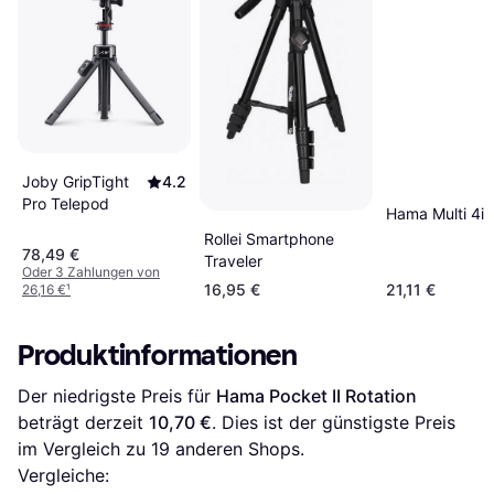
Joby GripTight
4.2
Pro Telepod
Hama Multi 4in
Rollei Smartphone
78,49 €
Traveler
Oder 3 Zahlungen von
16,95 €
21,11 €
26,16 €
¹
Produktinformationen
Der niedrigste Preis für 
Hama Pocket II Rotation
beträgt derzeit 
10,70 €
. Dies ist der günstigste Preis 
im Vergleich zu 
19
 anderen Shops.
Vergleiche: