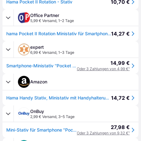
10,70 €
Hama Pocket II Rotation - Stativ
Office Partner
5,99 € Versand
,
1–2 Tage
14,27 €
hama Pocket II Rotation Ministativ für Smartphones schwarz, rot.
expert
6,99 € Versand
,
1–3 Tage
14,99 €
Smartphone-Ministativ ''Pocket II Rotation'' (00004649)
Oder 3 Zahlungen von 4,99 €
¹
Amazon
14,72 €
Hama Handy Stativ, Ministativ mit Handyhalterung, Reisestativ, Ministativ
OnBuy
2,99 € Versand
,
3–5 Tage
27,98 €
Mini-Stativ für Smartphone "Pocket II Rotation"
Oder 3 Zahlungen von 9,32 €
¹