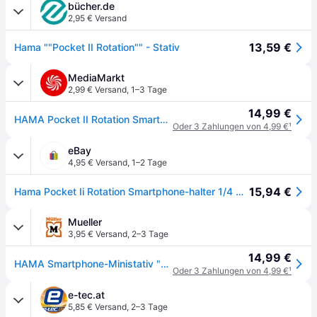
bücher.de
2,95 € Versand
13,59 €
Hama ""Pocket II Rotation"" - Stativ
MediaMarkt
2,99 € Versand
,
1–3 Tage
14,99 €
HAMA Pocket II Rotation Smartphone-Ministativ Rot/Schwarz
Oder 3 Zahlungen von 4,99 €
¹
eBay
4,95 € Versand
,
1–2 Tage
15,94 €
Hama Pocket Ii Rotation Smartphone-halter 1/4 Zoll Arbeitshöhe=15 Cm Schwarz,
Mueller
3,95 € Versand
,
2–3 Tage
14,99 €
HAMA Smartphone-Ministativ "Pocket II Rotation" - rot|schwarz
Oder 3 Zahlungen von 4,99 €
¹
e-tec.at
5,85 € Versand
,
2–3 Tage