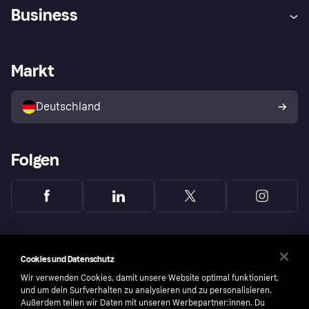
Hilfe
Beschwerden
Business
Einloggen
Sicher shoppen mit Klarna
Händlersupport
Entwicklerseite
Mit Klarna einkaufen
Festgeld
Händlerportal
Betriebsstatus
Markt
Klarna App
Datenschutzeinstellungen
Mit Klarna verkaufen
Plattformen und Partner
Shops entdecken
Dein Widerrufsrecht
Deutschland
Käuferschutzrichtlinie
Folgen
Cookies und Datenschutz
Wir verwenden Cookies, damit unsere Website optimal funktioniert,
und um dein Surfverhalten zu analysieren und zu personalisieren.
Außerdem teilen wir Daten mit unseren Werbepartner:innen. Du