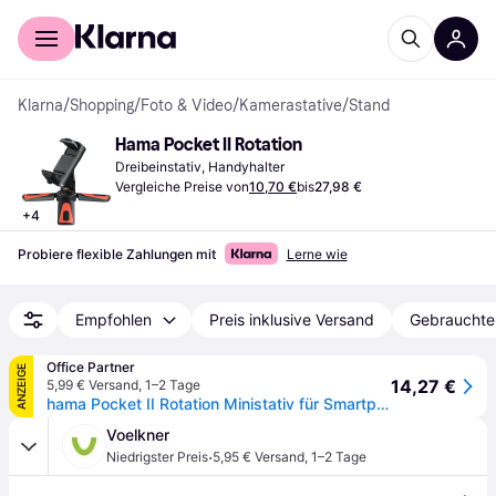
Für Shopper
Für Händler
Klarna
/
Shopping
/
Foto & Video
/
Kamerastative
/
Stand
Hama Pocket II Rotation
Dreibeinstativ, Handyhalter
Vergleiche Preise von
10,70 €
bis
27,98 €
+
4
Probiere flexible Zahlungen mit
Lerne wie
Empfohlen
Preis inklusive Versand
Gebrauchte
Office Partner
ANZEIGE
14,27 €
5,99 € Versand
,
1–2 Tage
hama Pocket II Rotation Ministativ für Smartphones schwarz, rot.
Voelkner
·
Niedrigster Preis
5,95 € Versand
,
1–2 Tage