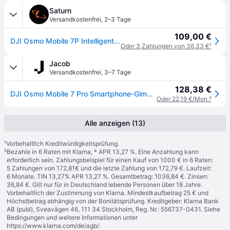
Saturn
Versandkostenfrei
,
2–3 Tage
109,00 €
DJI Osmo Mobile 7P Intelligenter Smartphone-Gimbal, Grau
Oder 3 Zahlungen von 36,33 €
¹
Jacob
Versandkostenfrei
,
3–7 Tage
128,38 €
DJI Osmo Mobile 7 Pro Smartphone-Gimbal 3-Achsen-Stabilisierung, ActiveTrack 7.0, Teleskopstange, Bluetooth 5.3, Dunkelgrau
Oder 22,19 €/Mon.
²
Alle anzeigen (13)
¹
Vorbehaltlich Kreditwürdigkeitsprüfung.
²
Bezahle in 6 Raten mit Klarna, * APR 13,27 %. Eine Anzahlung kann
erforderlich sein. Zahlungsbeispiel für einen Kauf von 1000 € in 6 Raten:
5 Zahlungen von 172,81€ und die letzte Zahlung von 172,79 €. Laufzeit:
6 Monate. TIN 13,27% APR 13,27 %. Gesamtbetrag: 1036,84 €. Zinsen:
36,84 €. Gilt nur für in Deutschland lebende Personen über 18 Jahre.
Vorbehaltlich der Zustimmung von Klarna. Mindestkaufbetrag 25 € und
Höchstbetrag abhängig von der Bonitätsprüfung. Kreditgeber: Klarna Bank
AB (publ), Sveavägen 46, 111 34 Stockholm, Reg. Nr.: 556737-0431. Siehe
Bedingungen und weitere Informationen unter
https://www.klarna.com/de/agb/
.