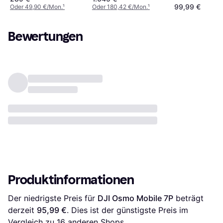
99,99 €
Oder 49,90 €/Mon.
¹
Oder 180,42 €/Mon.
¹
Bewertungen
Produktinformationen
Der niedrigste Preis für 
DJI Osmo Mobile 7P
 beträgt 
derzeit 
95,99 €
. Dies ist der günstigste Preis im 
Vergleich zu 
16
 anderen Shops.