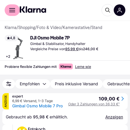
Für Shopper
Für Händler
Klarna
/
Shopping
/
Foto & Video
/
Kamerastative
/
Stand
DJI Osmo Mobile 7P
4,8
Gimbal & Stabilisator, Handyhalter
Vergleiche Preise von
95,99 €
bis
246,00 €
+
2
Probiere flexible Zahlungen mit
Lerne wie
Empfohlen
Preis inklusive Versand
Gebrauchte
expert
ANZEIGE
109,00 €
6,99 € Versand
,
1–3 Tage
Oder 3 Zahlungen von 36,33 €
¹
Gimbal Osmo Mobile 7 Pro
Gebraucht ab 
95,98 €
 erhältlich.
Anzeigen
Fotokoch