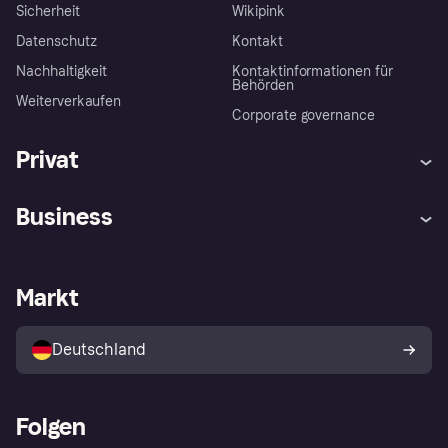
Sicherheit
Wikipink
Datenschutz
Kontakt
Nachhaltigkeit
Kontaktinformationen für
Behörden
Weiterverkaufen
Corporate governance
Privat
Hilfe
Beschwerden
Business
Einloggen
Sicher shoppen mit Klarna
Händlersupport
Entwicklerseite
Mit Klarna einkaufen
Festgeld
Händlerportal
Betriebsstatus
Markt
Klarna App
Datenschutzeinstellungen
Mit Klarna verkaufen
Plattformen und Partner
Shops entdecken
Dein Widerrufsrecht
Deutschland
Käuferschutzrichtlinie
Folgen