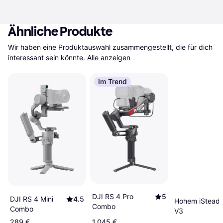
Ähnliche Produkte
Wir haben eine Produktauswahl zusammengestellt, die für dich 
interessant sein könnte.
Alle anzeigen
Im Trend
DJI RS 4 Pro
5
DJI RS 4 Mini
4.5
Hohem iStead
Combo
Combo
V3
289 €
1.045 €