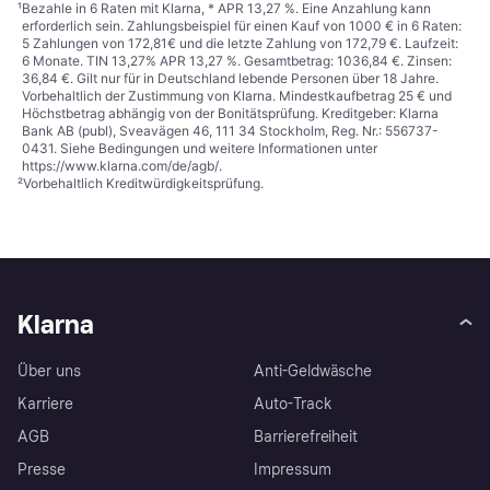
¹
Bezahle in 6 Raten mit Klarna, * APR 13,27 %. Eine Anzahlung kann
erforderlich sein. Zahlungsbeispiel für einen Kauf von 1000 € in 6 Raten:
5 Zahlungen von 172,81€ und die letzte Zahlung von 172,79 €. Laufzeit:
6 Monate. TIN 13,27% APR 13,27 %. Gesamtbetrag: 1036,84 €. Zinsen:
36,84 €. Gilt nur für in Deutschland lebende Personen über 18 Jahre.
Vorbehaltlich der Zustimmung von Klarna. Mindestkaufbetrag 25 € und
Höchstbetrag abhängig von der Bonitätsprüfung. Kreditgeber: Klarna
Bank AB (publ), Sveavägen 46, 111 34 Stockholm, Reg. Nr.: 556737-
0431. Siehe Bedingungen und weitere Informationen unter
https://www.klarna.com/de/agb/
.
²
Vorbehaltlich Kreditwürdigkeitsprüfung.
Klarna
Über uns
Anti-Geldwäsche
Karriere
Auto-Track
AGB
Barrierefreiheit
Presse
Impressum